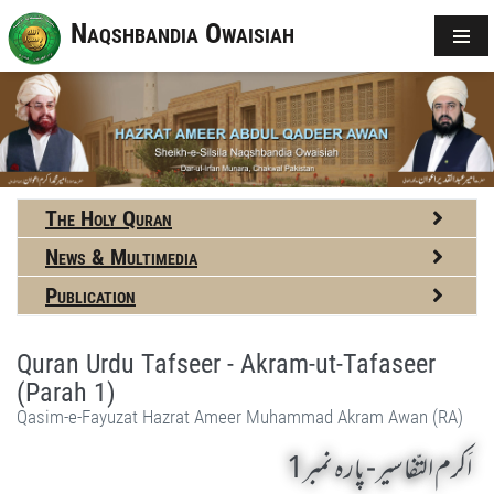
Naqshbandia Owaisiah
The Holy Quran
News & Multimedia
Publication
Quran Urdu Tafseer - Akram-ut-Tafaseer
(Parah 1)
Qasim-e-Fayuzat Hazrat Ameer Muhammad Akram Awan (RA)
اَکرم التّفاسیر- پارہ نمبر1