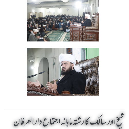
شیخ اور سالک کا رشتہ ماہانہ اجتماع دارالعرفان