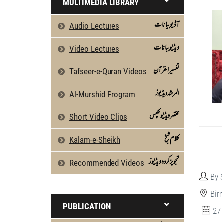
MULTIMEDIA LIBRARY
آڈیو بیانات
Audio Lectures
ویڈیو بیانات
Video Lectures
تفسیرالقرآن
Tafseer-e-Quran Videos
المرشد ویڈیوز
Al-Murshid Program
مختصر ویڈیو کلپس
Short Video Clips
كلام شیخ
Kalam-e-Sheikh
تجویز کردہ ویڈیوز
Recommended Videos
By 
Bir
PUBLICATION
27