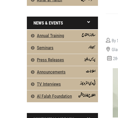
NEWS & EVENTS
سالانہ اجتماع
Annual Training
By 
سیمینار
Seminars
Gla
پریس ریلیز
28
Press Releases
اعلانات
Announcements
ٹی وی انٹرویوز
TV Interviews
الفلاح فاؤنڈیشن
Al Falah Foundation