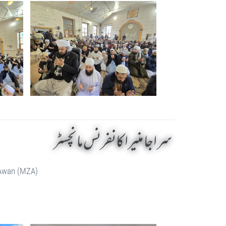
سراجا منیرا کانفرنس مانچسٹر
 Awan (MZA)