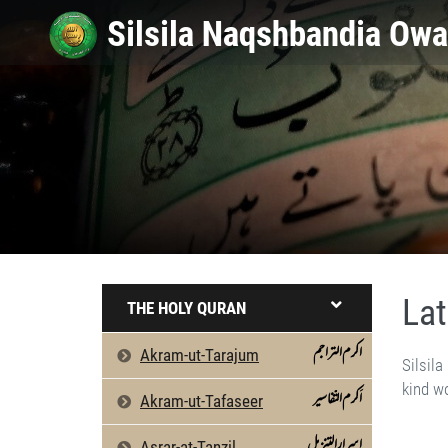
Lat
THE HOLY QURAN
اکرم التراجم
Akram-ut-Tarajum
Silsil
kind w
اَکرم التّفاسیر
Akram-ut-Tafaseer
اسرارالتنزیل
Asrar-at-Tanzil