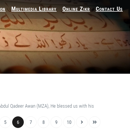
ion
Multimedia Library
Online Zikr
Contact Us
 Abdul Qadeer Awan (MZA), He blessed us with his
5
6
7
8
9
10