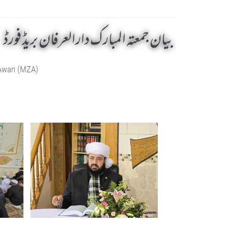
بیان جمعتہ المبارک دارالعرفان بریڈ فورڈ
 Awan (MZA)