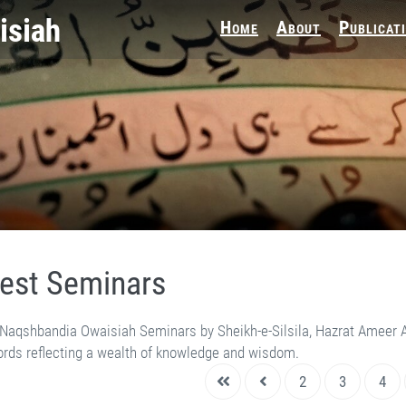
Home
About
Publicat
est Seminars
a Naqshbandia Owaisiah Seminars by Sheikh-e-Silsila, Hazrat Ameer
ords reflecting a wealth of knowledge and wisdom.
2
3
4