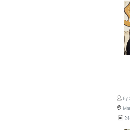
By 
Man
24