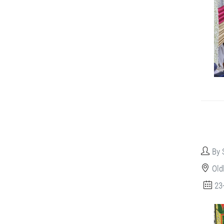
By 
Old
23