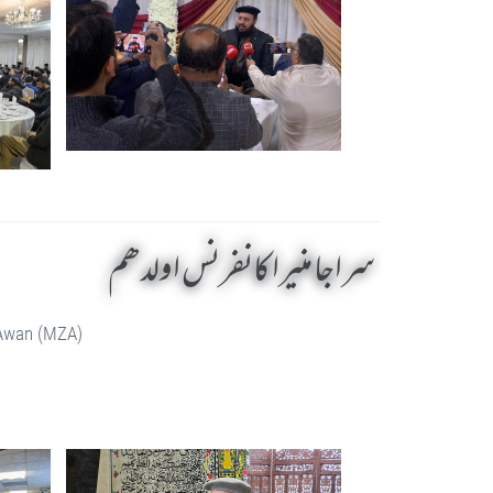
سراجا منیرا کانفرنس اولدھم
 Awan (MZA)