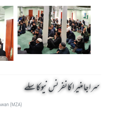
سراجا منیرا کانفرنس نیوکاسلے
 Awan (MZA)