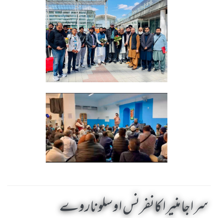
سراجا منیرا کانفرنس اوسلو ناروے