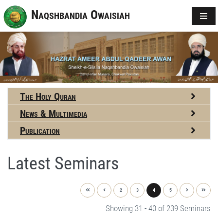
Naqshbandia Owaisiah
The Holy Quran
News & Multimedia
Publication
Latest Seminars
2
3
4
5
Showing 31 - 40 of 239 Seminars