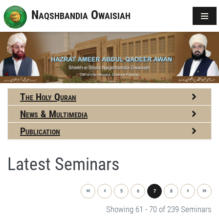
Naqshbandia Owaisiah
The Holy Quran
News & Multimedia
Publication
Latest Seminars
5
6
7
8
Showing 61 - 70 of 239 Seminars