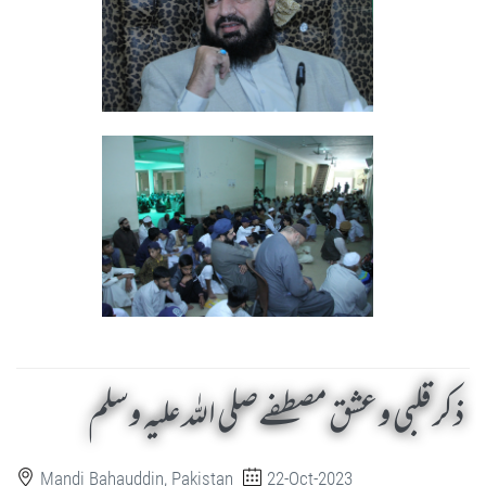
ذکر قلبی و عشق مصطفےصلی اللہ علیہ وسلم
Mandi Bahauddin, Pakistan
22-Oct-2023