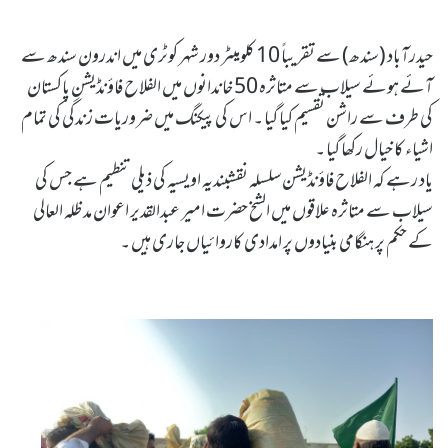
حیدرآباد (سندھ) سے تقریباً 10 کلومیٹر دور شہر کوٹری میں اندرون سندھ سے
آئے ہوئے سیلاب سے متاثرہ 50 خاندانوں میں الفلاح فاؤنڈیشن پاکستان
کی طرف سے راشن تقسیم کیا گیا ۔ اس کی پیکنگ میں ضروریات زندگی کی تمام
اشیاء کا خیال رکھا گیا ۔
یاد رہے کہ الفلاح فاؤنڈیشن سلسلہ نقشبندیہ اویسیہ کی ذیلی تنطیم ہے جس کی
سیلاب سے متاثرہ علاقوں میں الشخ حضرت امیر عبدالقدیر اعوان مد ظلہ العالی
کے حکم پر ہنگامی بنیادوں پر امدادی کاروائیاں جاری ہیں ۔
Imdadi Camp Barae Selab Zadgan by Sheikh-e-Silsila Naqshbandia Owaisiah Hazrat Ameer Abdul Qadeer Awan (MZA) - Al-Falah Foundation Pakistan (Regt) in Hyderabad, Pakistan on September 8,2022 - Silsila Naqshbandia Owaisiah, Tasawwuf, Sufia, Sufi, Silasil zikr, Zikr, Ziker Allah, Silasil-e-Aulia Allah
Silsila Naqshbandia Owaisiah,