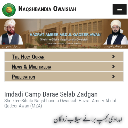
Naqshbandia Owaisiah
The Holy Quran
News & Multimedia
Publication
Imdadi Camp Barae Selab Zadgan
Sheikh-e-Silsila Naqshbandia Owaisiah Hazrat Ameer Abdul
Qadeer Awan (MZA)
امدادی کیمپ برائے سیلاب زدگان