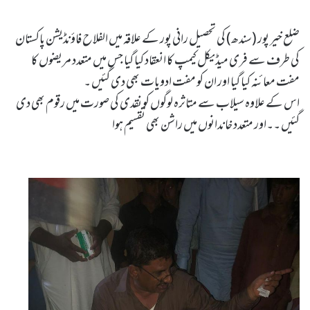
ضلع خیر پور (سندھ) کی تحصیل رانی پور کے علاقہ میں الفلاح فاؤنڈیشن پاکستان
کی طرف سے فری میڈیکل کیمپ کا انعقاد کیا گیا جس میں متعدد مریضوں کا
مفت معائنہ کیا گیا اور ان کو مفت ادویات بھی دی گئیں ۔
اس کے علاوہ سیلاب سے متاثرہ لوگوں کو نقدی کی صورت میں رقوم بھی دی
گئیں ۔۔اور متعدد خاندانوں میں راشن بھی تقسیم ہوا
Imdadi Camp Barae Selab Zadgan by Sheikh-e-Silsila Naqshbandia Owaisiah Hazrat Ameer Abdul Qadeer Awan (MZA) - Al-Falah Foundation Pakistan (Regt) in Khairpur, Pakistan on September 9,2022 - Silsila Naqshbandia Owaisiah, Tasawwuf, Sufia, Sufi, Silasil zikr, Zikr, Ziker Allah, Silasil-e-Aulia Allah
Silsila Naqshbandia Owaisiah,