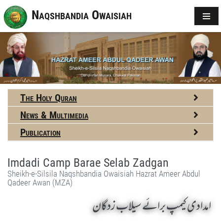
Naqshbandia Owaisiah
The Holy Quran
News & Multimedia
Publication
Imdadi Camp Barae Selab Zadgan
Sheikh-e-Silsila Naqshbandia Owaisiah Hazrat Ameer Abdul
Qadeer Awan (MZA)
امدادی کیمپ برائے سیلاب زدگان