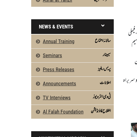
NEWS & EVENTS
،فیملی
قسیم
سالانہ اجتماع
Annual Training
سیمینار
Seminars
ن
پریس ریلیز
Press Releases
و سربراہ
اعلانات
Announcements
ٹی وی انٹرویوز
TV Interviews
الفلاح فاؤنڈیشن
Al Falah Foundation
Al Falah Foundation Pakistan Ke Tehat Ai
Silsila Naqshbandia Owaisiah,