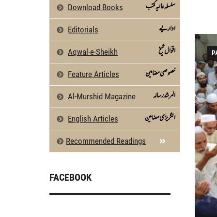
سلسلہ عالیہ کتب
Download Books
اداریے
Editorials
اقوال شیخ
Aqwal-e-Sheikh
P
خصوصی مضامین
Feature Articles
المرشد رسالہ
Al-Murshid Magazine
انگریزی مضامین
English Articles
Recommended Readings
FACEBOOK