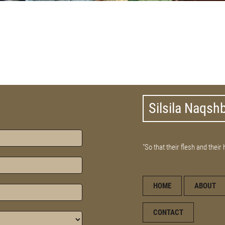
Silsila Naqsh
"So that their flesh and their
HOME
ABOUT
CONTACT