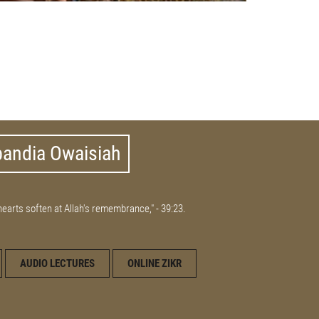
bandia Owaisiah
 hearts soften at Allah's remembrance," - 39:23.
AUDIO LECTURES
ONLINE ZIKR