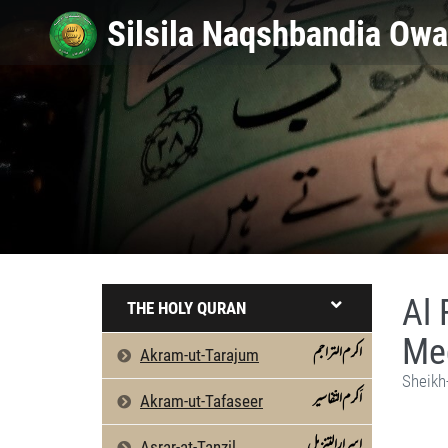
Al 
THE HOLY QURAN
Me
اکرم التراجم
Akram-ut-Tarajum
Sheikh
اَکرم التّفاسیر
Akram-ut-Tafaseer
اسرارالتنزیل
Asrar-at-Tanzil