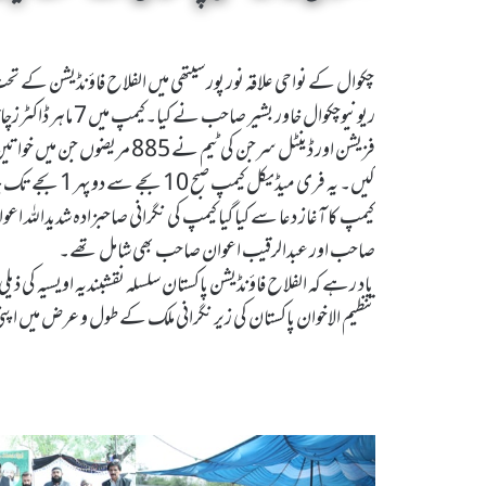
چکوال کے نواحی علاقہ نور پور سیتھی میں الفلاح فاؤنڈیشن کے تحت
ریونیوچکوال خاور
فزیشن اور ڈینٹل سرجن کی ٹیم ن
کیں۔ یہ فری میڈیکل کیمپ صبح 10 بجے سے دوپہر 1 بجے تک جاری رہا۔آنکھوں کے مریضوں کو مفت عینکیں بھی لگائی گئیں۔
کیمپ کا آغاز دعا سے کیا گیا کیمپ کی نگرانی صاحبزادہ شدیدال
صاحب اور عبدالرقیب اعوان صاحب بھی شامل تھے۔
یاد رہے کہ الفلاح فاؤنڈیشن پاکستان سلسلہ نقشبندیہ اویسیہ کی ذی
تنظیم الاخوان پاکستان کی زیر نگرانی ملک کے طول و عرض میں