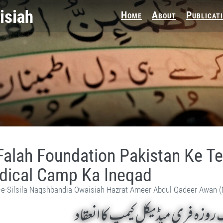
Home
About
Publicat
Falah Foundation Pakistan Ke Te
dical Camp Ka Ineqad
-e-Silsila Naqshbandia Owaisiah Hazrat Ameer Abdul Qadeer Awan 
روزہ فری میڈیکل کیمپ کا انعقاد