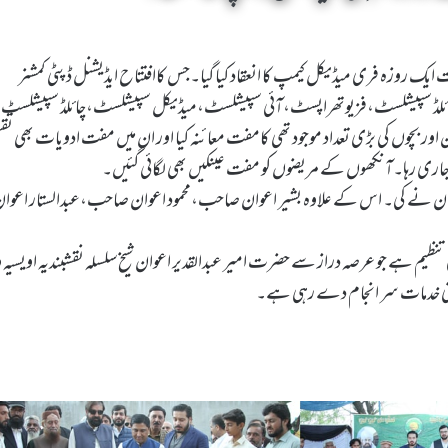
 ایک روزہ فری میڈیکل کیمپ کا انعقاد کیا گیا۔جس کاافتتاح ایڈیشنل ڈپٹی کمشنر
 بشیر صاحب نے کیا۔کیمپ میں 7 ماہر ڈاکٹرزچائلڈ سپیشلسٹ،فزیوتھراپسٹ،آئی سپیشلسٹ،میڈیکل سپیشلسٹ،چائلڈ سپیشلسٹ
ے 885 مریضوں جن میں خواتین اور بچوں کی بڑی تعداد موجود تھی کامفت معائنہ کیا اور ان میں مفت ادویات بھی ت
لہ اعوان نے کی۔ اس کے علاوہ بشیر اعوان صاحب،محمود اعوان صاحب،عبدالستار اعوا
لی تنظیم ہے جو عرصہ دراز سے حضرت امیر عبدالقدیر اعوان شیخ سلسلہ نقشبندیہ اویسیہ 
 اپنی خدمات سر انجام دے رہی ہے۔
k Roza Free Medical Camp Ka Ineqad by Sheikh-e-Silsila Naqshbandia Owaisiah Hazrat Ameer Abdul Qadeer Awan (MZA) - Al-Falah Foundation Pakistan (Regt) in Munara, Chakwal, Pakistan on October 22,2023 - Silsila Naqshbandia Owaisiah, Tasawwuf, Sufia, Sufi, Silasil zikr, Zikr, Ziker Allah, Silasil-e-Aulia Allah