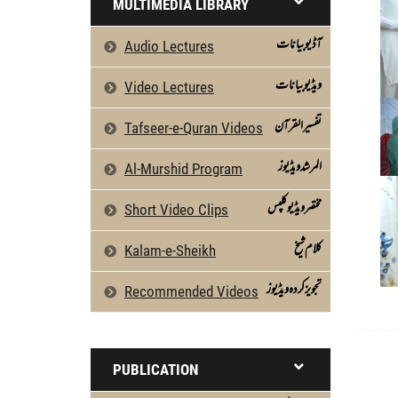
MULTIMEDIA LIBRARY
آڈیو بیانات
Audio Lectures
ویڈیو بیانات
Video Lectures
تفسیرالقرآن
Tafseer-e-Quran Videos
المرشد ویڈیوز
Al-Murshid Program
مختصر ویڈیو کلپس
Short Video Clips
كلام شیخ
Kalam-e-Sheikh
تجویز کردہ ویڈیوز
Recommended Videos
PUBLICATION