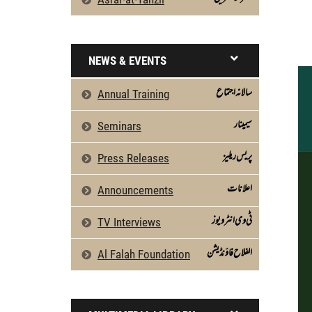
Tabdeeli Online Zikr Auqat by Sheikh-e-
Silsila Naqshbandia Owaisiah, Owaisiah N
NEWS & EVENTS
سالانہ اجتماع
Annual Training
سیمینار
Seminars
پریس ریلیز
Press Releases
اعلانات
Announcements
ٹی وی انٹرویوز
TV Interviews
الفلاح فاؤنڈیشن
Al Falah Foundation