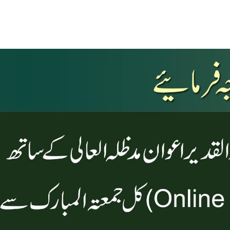
Silsila Naqshbandia Owaisiah Hazrat Ameer Abdul Qadeer Awan (MZA) - Announcements on May 5,2022
aqshbandia, Sheikh, Shaikh, Shaikh e Kamil, Zarorat e Shaikh, Nisbat-e-Owaisiah