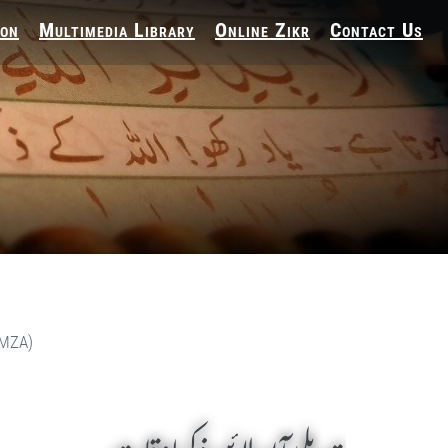
ion
Multimedia Library
Online Zikr
Contact Us
(MZA)