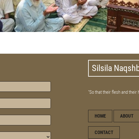
Silsila Naqsh
"So that their flesh and their
HOME
ABOUT
CONTACT