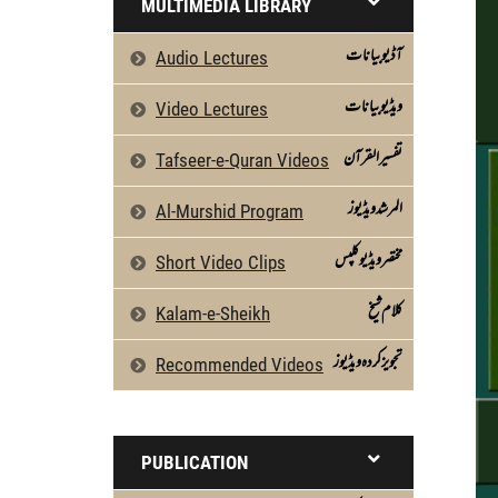
MULTIMEDIA LIBRARY
آڈیو بیانات
Audio Lectures
ویڈیو بیانات
Video Lectures
تفسیرالقرآن
Tafseer-e-Quran Videos
المرشد ویڈیوز
Al-Murshid Program
مختصر ویڈیو کلپس
Short Video Clips
كلام شیخ
Kalam-e-Sheikh
تجویز کردہ ویڈیوز
Recommended Videos
PUBLICATION