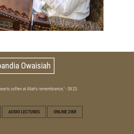
bandia Owaisiah
 hearts soften at Allah's remembrance," - 39:23.
AUDIO LECTURES
ONLINE ZIKR