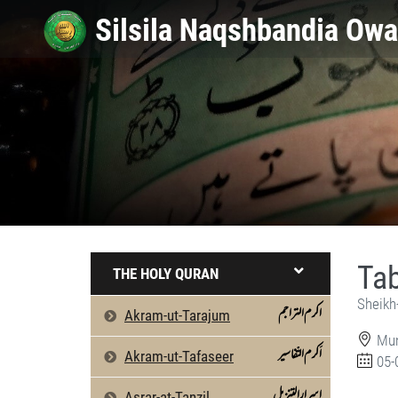
Tab
THE HOLY QURAN
Sheikh
اکرم التراجم
Akram-ut-Tarajum
Mun
اَکرم التّفاسیر
Akram-ut-Tafaseer
05-
اسرارالتنزیل
Asrar-at-Tanzil