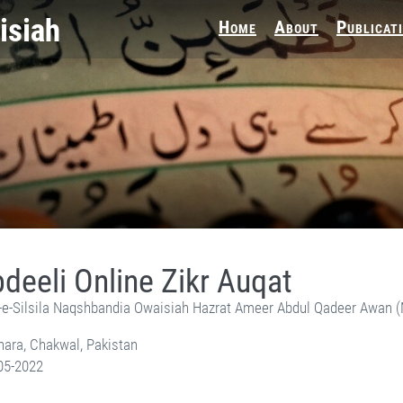
Home
About
Publicat
deeli Online Zikr Auqat
-e-Silsila Naqshbandia Owaisiah Hazrat Ameer Abdul Qadeer Awan 
ara, Chakwal, Pakistan
05-2022