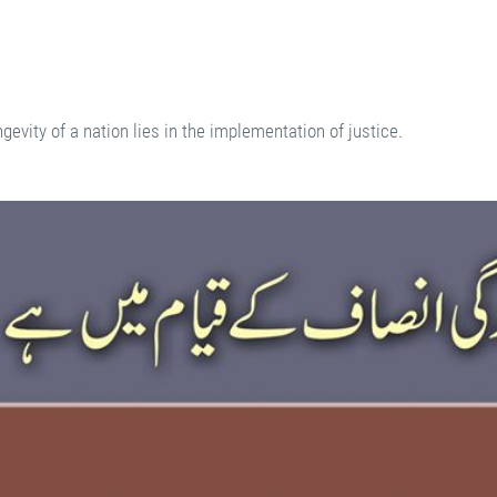
gevity of a nation lies in the implementation of justice.
ticism, Sufi meditation, Manazil e Salook, Rohani tarbiyat, Zikr Khafi, Shaikh