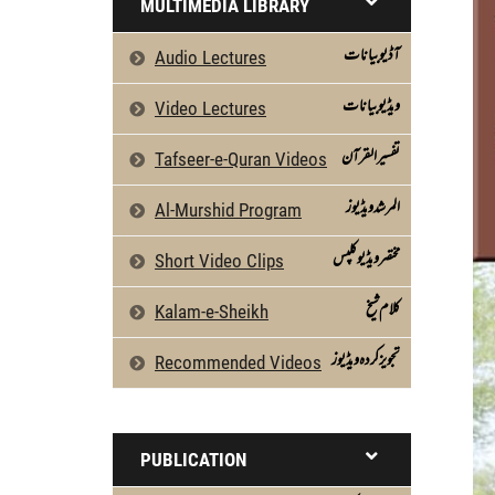
MULTIMEDIA LIBRARY
آڈیو بیانات
Audio Lectures
ویڈیو بیانات
Video Lectures
تفسیرالقرآن
Tafseer-e-Quran Videos
المرشد ویڈیوز
Al-Murshid Program
مختصر ویڈیو کلپس
Short Video Clips
كلام شیخ
Kalam-e-Sheikh
تجویز کردہ ویڈیوز
Recommended Videos
PUBLICATION