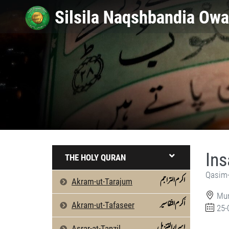
In
THE HOLY QURAN
Qasim-
اکرم التراجم
Akram-ut-Tarajum
Mun
اَکرم التّفاسیر
Akram-ut-Tafaseer
25-
اسرارالتنزیل
Asrar-at-Tanzil