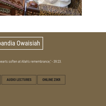
bandia Owaisiah
 hearts soften at Allah's remembrance," - 39:23.
AUDIO LECTURES
ONLINE ZIKR