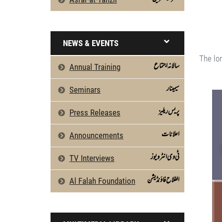
NEWS & EVENTS
The lon
سالانہ اجتماع
Annual Training
Silsila Naqshbandia Owaisiah, Islamic Mys
سیمینار
Seminars
پریس ریلیز
Press Releases
اعلانات
Announcements
ٹی وی انٹرویوز
TV Interviews
الفلاح فاؤنڈیشن
Al Falah Foundation