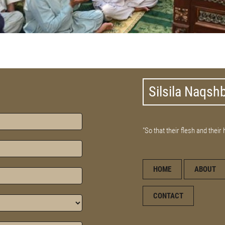
Silsila Naqsh
"So that their flesh and their
HOME
ABOUT
CONTACT