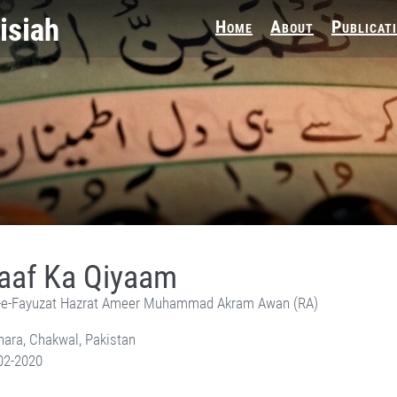
Home
About
Publicat
saaf Ka Qiyaam
e-Fayuzat Hazrat Ameer Muhammad Akram Awan (RA)
ara, Chakwal, Pakistan
02-2020