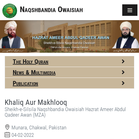
Naqshbandia Owaisiah
The Holy Quran
News & Multimedia
Publication
Khaliq Aur Makhlooq
Sheikh-e-Silsila Naqshbandia Owaisiah Hazrat Ameer Abdul
Qadeer Awan (MZA)
Munara, Chakwal, Pakistan
04-02-2022