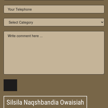
Silsila Naqshbandia Owaisiah