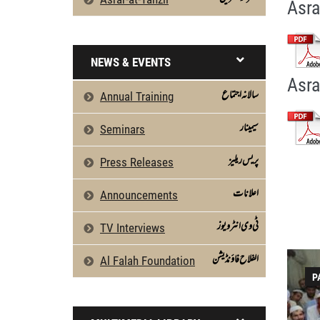
Asra
NEWS & EVENTS
Asra
سالانہ اجتماع
Annual Training
سیمینار
Seminars
پریس ریلیز
Press Releases
اعلانات
Announcements
ٹی وی انٹرویوز
TV Interviews
الفلاح فاؤنڈیشن
Al Falah Foundation
P