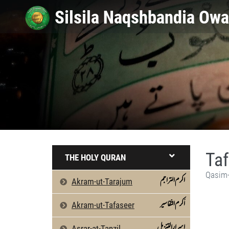
Taf
THE HOLY QURAN
Qasim-
اکرم التراجم
Akram-ut-Tarajum
اَکرم التّفاسیر
Akram-ut-Tafaseer
اسرارالتنزیل
Asrar-at-Tanzil