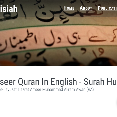
Home
About
Publicat
seer Quran In English - Surah H
e-Fayuzat Hazrat Ameer Muhammad Akram Awan (RA)