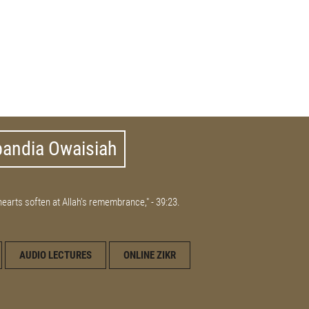
bandia Owaisiah
 hearts soften at Allah's remembrance," - 39:23.
AUDIO LECTURES
ONLINE ZIKR