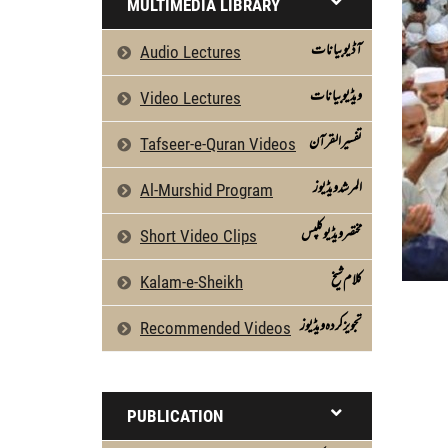
MULTIMEDIA LIBRARY
آڈیو بیانات
Audio Lectures
ویڈیو بیانات
Video Lectures
تفسیرالقرآن
Tafseer-e-Quran Videos
المرشد ویڈیوز
Al-Murshid Program
مختصر ویڈیو کلپس
Short Video Clips
كلام شیخ
Kalam-e-Sheikh
تجویز کردہ ویڈیوز
Recommended Videos
PUBLICATION