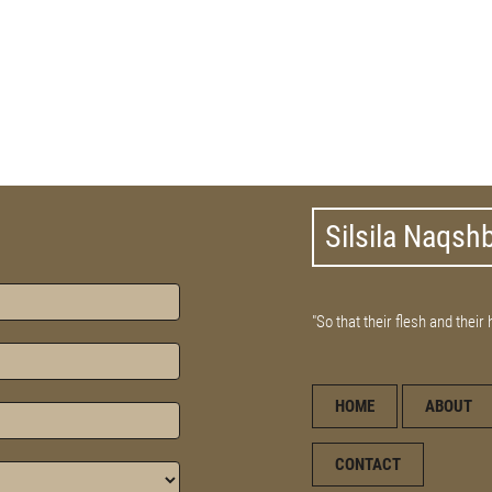
Silsila Naqsh
"So that their flesh and their
HOME
ABOUT
CONTACT