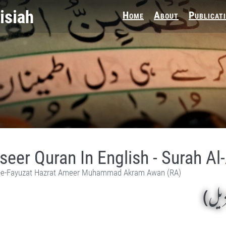
Home
About
Publicat
seer Quran In English - Surah Al
e-Fayuzat Hazrat Ameer Muhammad Akram Awan (RA)
نزیل