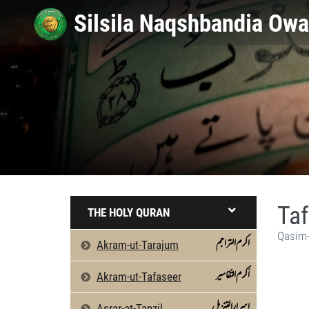
Taf
THE HOLY QURAN
Qasim-
اکرم التراجم
Akram-ut-Tarajum
اَکرم التّفاسیر
Akram-ut-Tafaseer
اسرارالتنزیل
Asrar-at-Tanzil