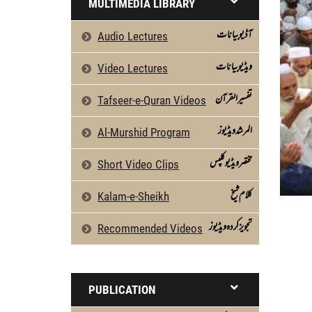
MULTIMEDIA LIBRARY
آڈیو بیانات
Audio Lectures
ویڈیو بیانات
Video Lectures
تفسیرالقرآن
Tafseer-e-Quran Videos
المرشد ویڈیوز
Al-Murshid Program
مختصر ویڈیو کلپس
Short Video Clips
كلام شیخ
Kalam-e-Sheikh
تجویز کردہ ویڈیوز
Recommended Videos
PUBLICATION