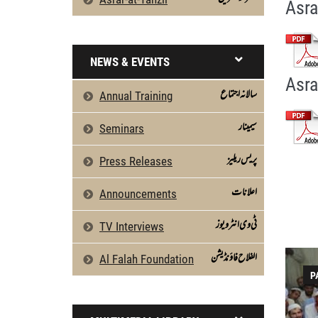
Asra
NEWS & EVENTS
Asra
سالانہ اجتماع
Annual Training
سیمینار
Seminars
پریس ریلیز
Press Releases
اعلانات
Announcements
ٹی وی انٹرویوز
TV Interviews
الفلاح فاؤنڈیشن
Al Falah Foundation
P