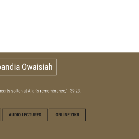
bandia Owaisiah
 hearts soften at Allah's remembrance," - 39:23.
AUDIO LECTURES
ONLINE ZIKR