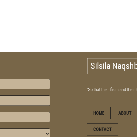
Silsila Naqsh
"So that their flesh and their
HOME
ABOUT
CONTACT