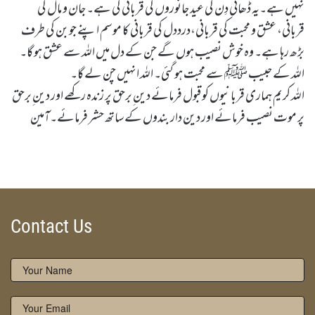
نہیں ہے۔یہ ڈھائی دِن کی عید جانوروں کی قربانی کی ہے۔ جان و مال کی
قربانی، عشق و محبت کی قربانی،درددل کی قربانی کا موسم اپنے جوبن کی طرف
بڑھ رہا ہے۔ وہ خوش نصیب ہوں گے جن کے دل میں اللہ سے عشق ہو گا۔
اللہ کے حبیب ﷺ سے محبت ہو گئی۔ اللہ انہیں چن لے گا۔
اللہ کریم ہماری قربا نیوں کو قبول فرمائے دین ِبرحق پر زندہ رکھے اور دین ِبرحق
پر موت نصیب فرمائے اور دین دار بندوں کے ساتھ حشر فرمائے۔آمین
Eid Ul Azha by Qasim-e-Fayuzat Hazrat Ameer Muhammad Akram Awan (RA) - Feature Articles
Silsila Naqshbandia Owaisiah, Awaisiah Naqshbandia, Lataif, Rohani Tarbiyat, Zikr Qalbi, Allah se talluq, Dalael us Salook
Contact Us