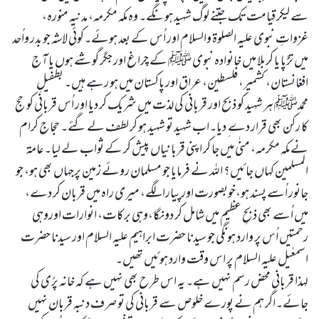
سے لیکر قیامت تک جتنے لوگ شہید ہونگے۔ وہ مکہ مکرمہ، مدنیہ منورہ،
غزواتِ نبوی علیہ الصلوۃ والسلام اور اُس کے بعد ہوئے۔کوئی لاشہ جو بدر واُحد
میں تڑپا یا کربلا میں خانوادہ نبوی ﷺ کے چراغ اور جگر گوشے ہوں یا آج
افغانستان، کشمیر، فلسطین، عراق اور پاکستان میں ہو رہے ہیں۔ بطفیلِ
محمدﷺ ہر شہید کو ذبح اور قربانی کی لذت میں شریک کر دیا اور اُس قربانی کو حج
کا رکن بھی قرار دے ِ دیا۔اب شہید تو شہید ہو کر لطف لے گئے۔ حجاج کرام
نے مکہ مکرمہ، منٰی میں جا کر اپنی قربانیاں پیش کر کے ثواب لے لیا۔عامۃ
المسلمین کہاں جائیں؟ اللہ نے فرمایا جو مسلمان روئے زمین پرجہاں بھی ہو، جو
جانور اُسے پسند ہو،خوبصورت اورپیارا لگے، میری راہ میں قربان کر دے،
میں اُسے بھی ذبحِ عظیم میں شامل کر دونگا،وہی برکات، انوارات اوروہی
رحمتیں اُس پر وارد ہونگی جو سیدنا حضرت ابراہیم علیہ السلام اور سیدنا حضرت
اسمعٰیل علیہ السلام پر اس وقت وارد ہوئیں تھیں۔
لہذا قربانی محض رسم نہیں ہے۔ یہ اس طرح بھی نہیں ہے کہ خانہ پرُی کی
جائے۔اگر ہم نے پورے خلوص سے قربانی کی تو صرف دنبہ قربان نہیں