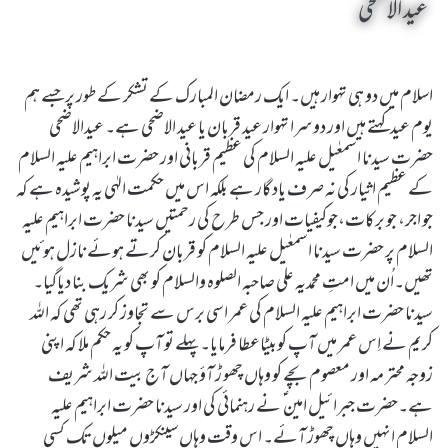
عید الاضحی
اسلام میں دو ہی تہوار ہیں۔ ایک رمضان المبارک کے تشکر کے طور پر جسے ہم
یوم عید کہتے ہیں اور دوسرا تہوار عید قربان یا عید الاضحی ہے۔ عیدالاضحی
حضرت سیدنا اسمعٰیل علیہ السلام کی عظیم قربانی اور حضرت ابراہیم علیہ السلام
کے عظیم اثیار کی نہ صرف یاد گار ہے بلکہ اس میں حکمت الہٰی یہ پوشیدہ ہے کہ
جو اجر، جو برکات،جوکیفیات اور جس طرح کی رحمتیں سیدنا حضرت ابراہیم علیہ
السلام پر حضرت سیدنا اسمعٰیل علیہ السلام کو قربان کرتے ہوئے نازل ہوئیں
تھیں۔اُن میں امتِ محمدیہ علی صاحبہ الصلوہ والسلام کو بھی شریک بنا دیاگیا۔
سیدنا حضرت ابراہیم علیہ السلام کی عمر اسی برس سے تجاوز کر رہی تھی کہ اللہ
کریم نے اِس عمر میں آپ کوبیٹاعطا فرمایا۔پہلے تو آپ کو یہ حکم ملا کہ اپنی
زوجہ محتر مہ اور معصوم بچے کو وہاں چھو ڑ آؤ جہاں آج بیت اللہ شریف
ہے۔حضرت جبرائیل امین ؑ نے رہنمائی کی اور سیدنا حضرت ابراہیم علیہ
السلام انہیں وہاں چھوڑ آئے۔ اس وقت وہاں سینکڑوں میلوں تک کسی