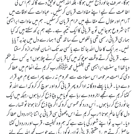
ہوگا، صرف جانور ذبح نہیں ہو گا، بلکہ اللہ ہمیں توفیق دے گاکہ ہم اُس کی
اطاعت کے لیے اپنے مفادات قربان کر سکیں۔ عبادات کے اوقات میں
آرام اور حلال کے مقابلے میں حرام قربان کر سکیں۔ ہم میں عاداتِ ابراہیمی ؑ
آنا شروع ہو جائیں تو یہ قربانی کا ایک نتیجہ ہے۔جسے ہم پرکھ سکتے ہیں کہ کیا
ہماری قربانی رسمی تھی یا خلوص کے ساتھ تھی؟ ہمارے دل میں جذبہ آیایا
نہیں۔ہر ایک کا حال اللہ جانتا ہے یا کسی حد تک انسان خود اندازہ کر سکتا
ہے۔ قربانی کرتے وقت سوچو کہ میں کیاقربان کرنے چلا ہوں؟ یہ کس نے حکم
دیا تھا؟ یہ سنتِ ابراہیمی تھی بطفیلِ محمد ﷺرب ِکریم نے انعام میں عطا کر
دی کہ امتِ مرحومہ اس سعادت سے محروم نہ رہے پھر اسے یومِ عید قرار
دے دیا۔ فرمایا پہلے دوگانہ ادا کرو پھر قربانی کرو اور سوچ کر کرو کہ اے اللہ تو
کتنا کریم ہے، مجھے اجر وہ دے رہا ہے گویا میں بیٹا ذبح کر رہا ہوں، جبکہ میں ایک
جانور ذبح کر رہا ہوں۔ اُس درد کو محسوس کرو کہ اگر بیٹا ذبح کرنا ہوتا تو تمہارے
دل کا کیا عالم ہوتا؟ربِ کریم نے اس چھوٹی سی قربانی پر اتنا بڑا دردِدل عطا کر
دیا۔اب یہ تو اپنے شعور کی بات ہے کہ ہم وہ کیفیت، قرب اور دردِ دل کتنا
حاصل کرتے ہیں؟ حقیقی قربانی تو ان لوگوں کی ہے جو سب کچھ اللہ کے لئے