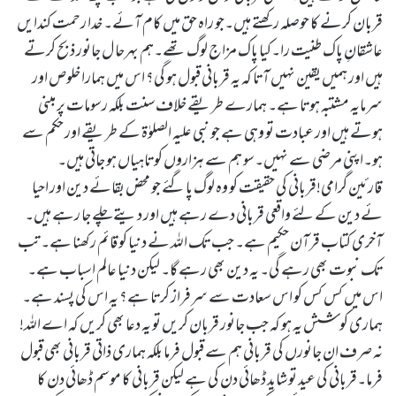
قربان کرنے کا حوصلہ رکھتے ہیں۔جو راہ حق میں کام آئے۔ خدا رحمت کندایں
عاشقانِ پاک طنیت را۔کیا پاک مزاج لوگ تھے۔ہم بہرحا ل جانور ذبح کرتے
ہیں اور ہمیں یقین نہیں آتا کہ یہ قربانی قبول ہو گی؟ اس میں ہمارا خلوص اور
سرمایہ مشتبہ ہوتا ہے۔ ہمارے طریقے خلاف سنت بلکہ رسومات پر مبنی
ہوتے ہیں اور عبادت تو وہی ہے جو نبی علیہ الصلوٰۃ کے طریقے اور حکم سے
ہو۔اپنی مرضی سے نہیں۔سو ہم سے ہزاروں کوتاہیاں ہو جاتی ہیں۔
قارئین گرامی!قربانی کی حقیقت کو وہ لوگ پا گئے جو محض بقائے دین اور احیا
ئے دین کے لئے واقعی قربانی دے رہے ہیں اور دیتے چلے جا رہے ہیں۔
آخری کتاب قرآن حکیم ہے۔ جب تک اللہ نے دنیا کو قائم رکھنا ہے۔ تب
تک نبوت بھی رہے گی۔ یہ دین بھی رہے گا۔ لیکن دنیا عالم اسباب ہے۔
اس میں کس کس کو اس سعادت سے سرفراز کرتا ہے؟ یہ اس کی پسند ہے۔
ہماری کوشش یہ ہو کہ جب جانور قربان کریں تو یہ دعا بھی کریں کہ اے اللہ!
نہ صرف ان جانورں کی قربانی ہم سے قبول فرما بلکہ ہماری ذاتی قربانی بھی قبول
فرما۔قربانی کی عید تو شاید ڈھائی دن کی ہے لیکن قربانی کا موسم ڈھائی دن کا