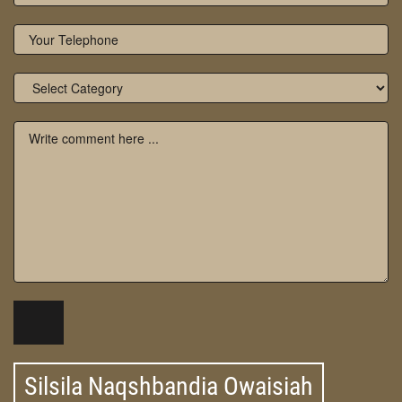
Silsila Naqshbandia Owaisiah