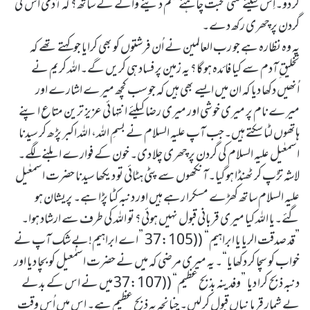
کر دو۔اِس کیلئے کتنی محبت چاہئے حکم دینے والے کے ساتھ؟ کہ آدمی اس کی
گردن پر چھری رکھ دے۔
یہ وہ نظارہ ہے جو رب العالمین نے اُن فرشتوں کو بھی کرایا جو کہتے تھے کہ
تخلیق ِآدم سے کیا فائدہ ہو گا؟ یہ زمین پر فساد ہی کریں گے۔اللہ کریم نے
اُنھیں دکھا دیا کہ ان میں ایسے بھی ہیں کہ جو سب کچھ میرے اشارے اور
میرے نام پر میری خوشی اور میری رضا کیلئے انتہا ئی عزیز ترین متاع اپنے
ہاتھوں لٹا سکتے ہیں۔جب آپ علیہ السلام نے بسمِ اللہ، اللہ اکبر پڑھ کر سیدنا
اسمعٰیل علیہ السلام کی گردن پر چھری چلا دی۔ خون کے فوارے ابلنے لگے۔
لاشہ تڑپ کر ٹھنڈا ہو گیا۔آنکھوں سے پٹی ہٹائی تو دیکھا سیدنا حضرت اسمعٰیل
علیہ السلام ساتھ کھڑے مسکرا رہے ہیں اور دنبہ کٹا پڑا ہے۔ پریشان ہو
گئے۔یا اللہ کیا میری قربانی قبول نہیں ہوئی؟ تو اللہ کی طرف سے ارشاد ہوا۔
”قد صدقت الریا یا ابراہیم“ ((37:105 ”اے ابراہیم!بے شک آپ نے
خواب کو سچا کر دکھایا“۔ یہ میری مرضی کہ میں نے حضرت اسمٰعیل کو بچا دیا اور
دنبہ ذبح کرا دیا ”وفدینہ بذبح عظیم“ ((37:107 میں نے اس کے بدلے
بے شمار قربا نیاں قبول کر لیں۔ چنانچہ یہ ذبح عظیم ہے۔ اس میں اُس وقت