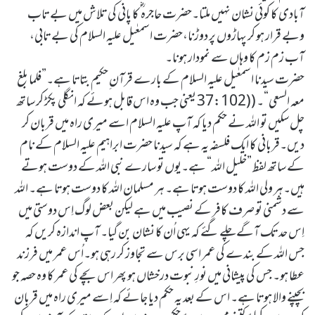
آبادی کا کوئی نشان نہیں ملتا۔حضرت حاجرہ ؓ کا پانی کی تلاش میں بے تاب
وبے قرار ہو کر پہاڑوں پر دوڑنا،حضرت اسمعٰیل علیہ السلام کی بے تابی،
آب زم زم کا وہاں سے نمودار ہونا۔
حضرت سیدنا اسمعٰیل علیہ السلام کے بارے قرآن ِحکیم بتاتا ہے۔”فلما بلغ
معہ السعی“۔ ((37:102 یعنی جب وہ اس قابل ہوئے کہ انگلی پکڑ کر ساتھ
چل سکیں تو اللہ نے حکم دیا کہ آپ علیہ السلام اسے میری راہ میں قربان کر
دیں۔قربانی کا ایک فلسفہ یہ ہے کہ سیدنا حضرت ابراہیم علیہ السلام کے نام
کے ساتھ لفظ ”خلیل اللہ“ ہے۔یوں تو سارے نبی اللہ کے دوست ہوتے
ہیں۔ہر ولی اللہ کا دوست ہوتا ہے۔ ہر مسلمان اللہ کا دوست ہوتا ہے۔ اللہ
سے دشمنی تو صرف کافر کے نصیب میں ہے لیکن بعض لوگ اِس دوستی میں
اِس حد تک آگے چلے گئے کہ یہی اُن کا نشان بن گیا۔ آپ اندازہ کریں کہ
جس اللہ کے بندے کی عمر اسی برس سے تجاوز کر رہی ہو۔اُس عمر میں فرزند
عطا ہو۔ جس کی پیشانی میں نورِ نبوت درخشاں ہو پھر اس بچے کی عمر کا وہ حصہ جو
بچپنے والا ہوتا ہے۔ اس کے بعد یہ حکم دیا جائے کہ اِسے میری راہ میں قربان