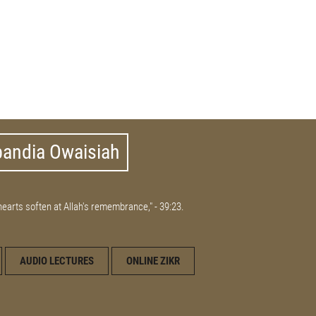
bandia Owaisiah
 hearts soften at Allah's remembrance," - 39:23.
AUDIO LECTURES
ONLINE ZIKR