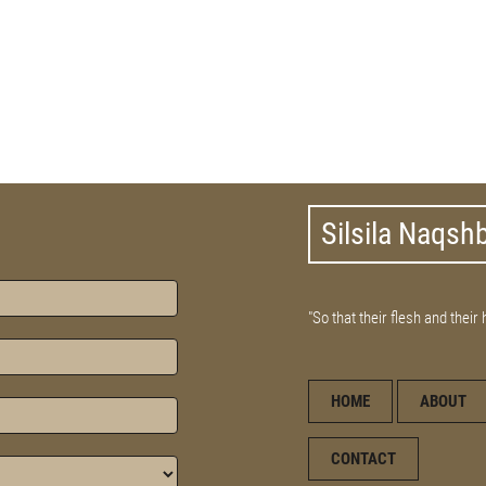
Silsila Naqsh
"So that their flesh and their
HOME
ABOUT
CONTACT