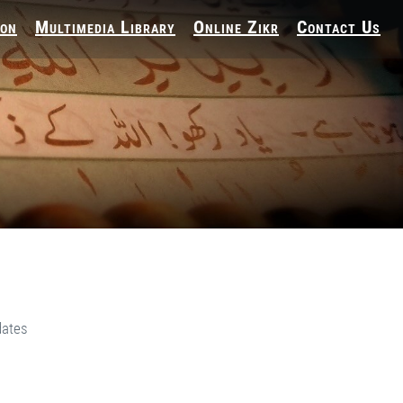
ion
Multimedia Library
Online Zikr
Contact Us
dates