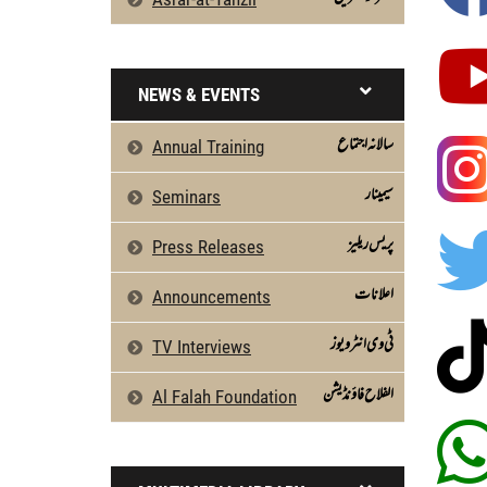
NEWS & EVENTS
سالانہ اجتماع
Annual Training
سیمینار
Seminars
پریس ریلیز
Press Releases
اعلانات
Announcements
ٹی وی انٹرویوز
TV Interviews
الفلاح فاؤنڈیشن
Al Falah Foundation