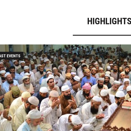
.com
|
www.naqshbandiaowaisiah.com
HIGHLIGHT
AST EVENTS