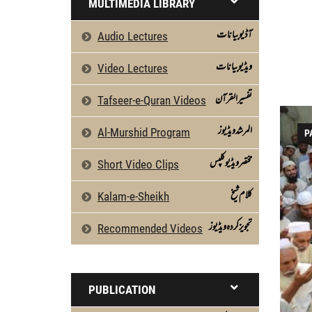
MULTIMEDIA LIBRARY
External Links - References:
www.owaisiah
آڈیو بیانات
Audio Lectures
ویڈیو بیانات
Video Lectures
تفسیرالقرآن
Tafseer-e-Quran Videos
المرشد ویڈیوز
Al-Murshid Program
P
مختصر ویڈیو کلپس
Short Video Clips
كلام شیخ
Kalam-e-Sheikh
تجویز کردہ ویڈیوز
Recommended Videos
PUBLICATION