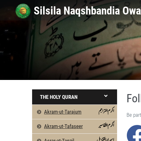
Fol
THE HOLY QURAN
اکرم التراجم
Akram-ut-Tarajum
Be part
اَکرم التّفاسیر
Akram-ut-Tafaseer
اسرارالتنزیل
Asrar-at-Tanzil