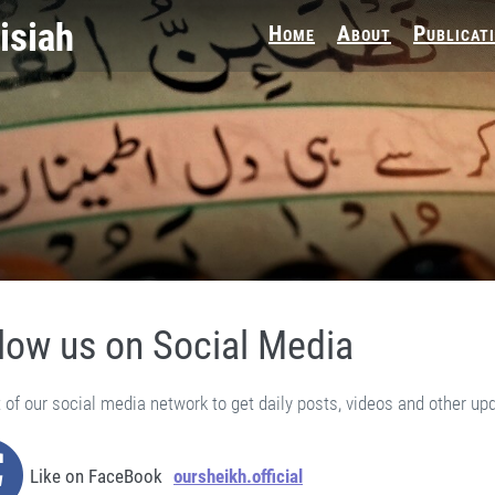
Home
About
Publicat
low us on Social Media
 of our social media network to get daily posts, videos and other up
Like on FaceBook
oursheikh.official