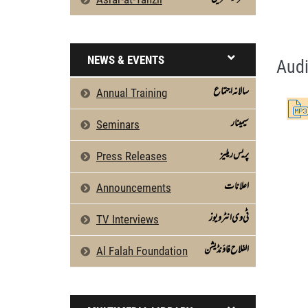
Aamal Key Nataij by Sheikh-e-Silsila Na
Silsila Naqshbandia Owaisiah, Owaisiah, 
NEWS & EVENTS
Audi
سالانہ اجتماع
Annual Training
سیمینار
Seminars
پریس ریلیز
Press Releases
اعلانات
Announcements
ٹی وی انٹرویوز
TV Interviews
الفلاح فاؤنڈیشن
Al Falah Foundation