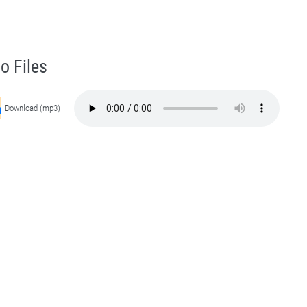
qshbandia Owaisiah Hazrat Ameer Abdul Qadeer Awan (MZA) - Lectures in Munara, Chakwal, Pakistan on March 25,2022
Self Purification, Tazkia Nafs, Rohani Tarbiyat, Talluq Billah, Aulia Allah, Shaikh Tasawwuf, Khuloos
o Files
Download (mp3)