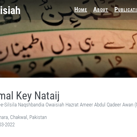
Home
About
Publicat
al Key Nataij
-e-Silsila Naqshbandia Owaisiah Hazrat Ameer Abdul Qadeer Awan 
ara, Chakwal, Pakistan
03-2022