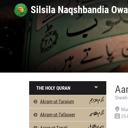
Aam
THE HOLY QURAN
Sheikh
اکرم التراجم
Akram-ut-Tarajum
Mun
اَکرم التّفاسیر
Akram-ut-Tafaseer
25-
اسرارالتنزیل
Asrar-at-Tanzil