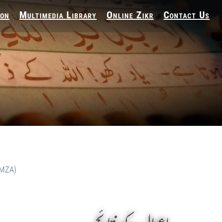
ion
Multimedia Library
Online Zikr
Contact Us
(MZA)