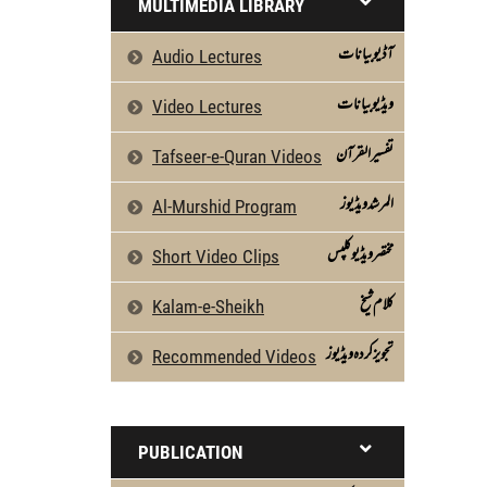
MULTIMEDIA LIBRARY
آڈیو بیانات
Audio Lectures
ویڈیو بیانات
Video Lectures
تفسیرالقرآن
Tafseer-e-Quran Videos
المرشد ویڈیوز
Al-Murshid Program
مختصر ویڈیو کلپس
Short Video Clips
كلام شیخ
Kalam-e-Sheikh
تجویز کردہ ویڈیوز
Recommended Videos
PUBLICATION