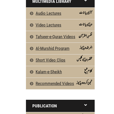
MULTIMEDIA LIBRARY
آڈیو بیانات
Audio Lectures
ویڈیو بیانات
Video Lectures
تفسیرالقرآن
Tafseer-e-Quran Videos
المرشد ویڈیوز
Al-Murshid Program
مختصر ویڈیو کلپس
Short Video Clips
كلام شیخ
Kalam-e-Sheikh
تجویز کردہ ویڈیوز
Recommended Videos
PUBLICATION