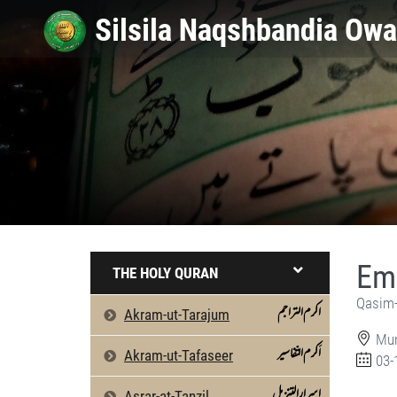
Em
THE HOLY QURAN
Qasim-
اکرم التراجم
Akram-ut-Tarajum
Mun
اَکرم التّفاسیر
Akram-ut-Tafaseer
03-
اسرارالتنزیل
Asrar-at-Tanzil