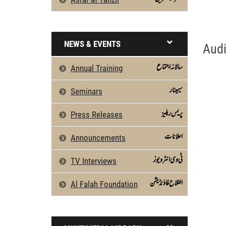
Emaan Walon Ki Khasoosiyaat by Qasim-e-
Silsila Naqshbandia Owaisiah, Owaisiah, 
NEWS & EVENTS
Audi
سالانہ اجتماع
Annual Training
سیمینار
Seminars
پریس ریلیز
Press Releases
اعلانات
Announcements
ٹی وی انٹرویوز
TV Interviews
الفلاح فاؤنڈیشن
Al Falah Foundation