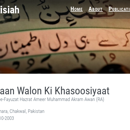
Home
About
Publicat
aan Walon Ki Khasoosiyaat
e-Fayuzat Hazrat Ameer Muhammad Akram Awan (RA)
ara, Chakwal, Pakistan
10-2003