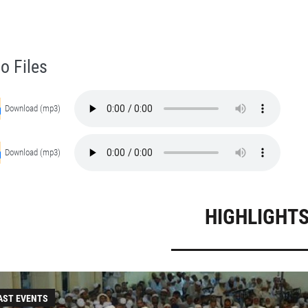
at Hazrat Ameer Muhammad Akram Awan (RA) - Lectures in Munara, Chakwal, Pakistan on June 2,2006
Self Purification, Tazkia Nafs, Rohani Tarbiyat, Talluq Billah, Aulia Allah, Shaikh Tasawwuf, Khuloos
o Files
Download (mp3)
Download (mp3)
HIGHLIGHT
AST EVENTS