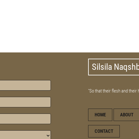
Silsila Naqsh
"So that their flesh and their
HOME
ABOUT
CONTACT