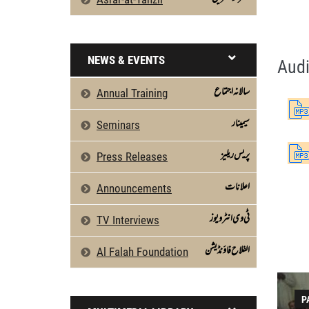
AL-BAQARAH 254 TO 255 by Qasim-e-Fayuz
Silsila Naqshbandia Owaisiah, Owaisiah, 
NEWS & EVENTS
Audi
سالانہ اجتماع
Annual Training
سیمینار
Seminars
پریس ریلیز
Press Releases
اعلانات
Announcements
ٹی وی انٹرویوز
TV Interviews
الفلاح فاؤنڈیشن
Al Falah Foundation
P