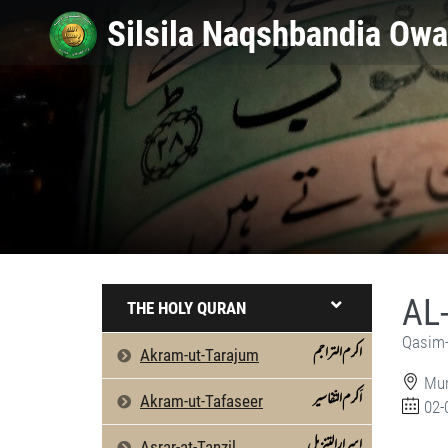
AL
THE HOLY QURAN
Qasim-
اکرم التراجم
Akram-ut-Tarajum
Mun
اَکرم التّفاسیر
Akram-ut-Tafaseer
02-
اسرارالتنزیل
Asrar-at-Tanzil