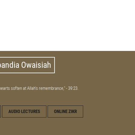
bandia Owaisiah
 hearts soften at Allah's remembrance," - 39:23.
AUDIO LECTURES
ONLINE ZIKR