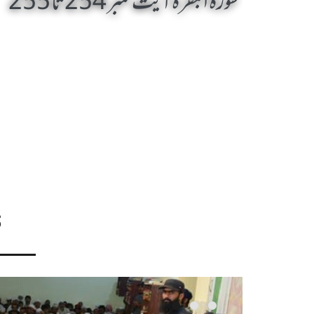
سورۃ البقرہ آیت نمبر 254 تا 255
S