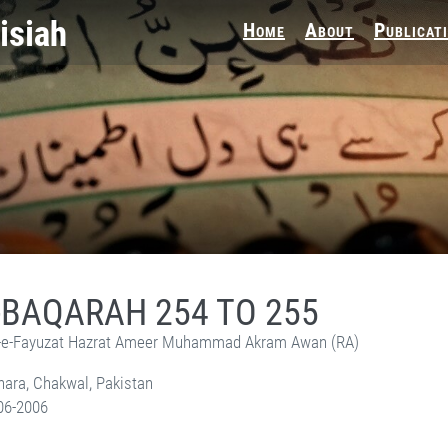
Home
About
Publicat
-BAQARAH 254 TO 255
e-Fayuzat Hazrat Ameer Muhammad Akram Awan (RA)
ara, Chakwal, Pakistan
06-2006