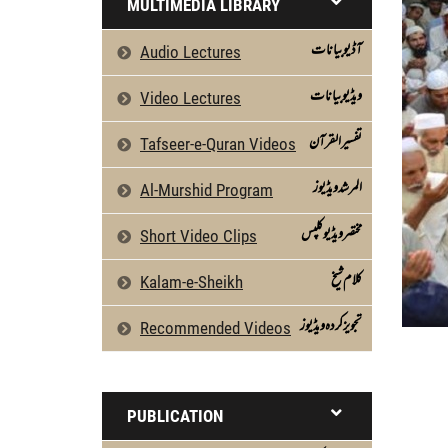
MULTIMEDIA LIBRARY
آڈیو بیانات
Audio Lectures
ویڈیو بیانات
Video Lectures
تفسیرالقرآن
Tafseer-e-Quran Videos
المرشد ویڈیوز
Al-Murshid Program
مختصر ویڈیو کلپس
Short Video Clips
كلام شیخ
Kalam-e-Sheikh
تجویز کردہ ویڈیوز
Recommended Videos
PUBLICATION