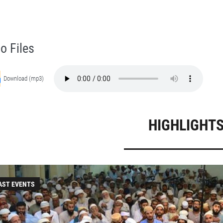
Hazrat Ameer Muhammad Akram Awan (RA) - Lectures in Munara, Chakwal, Pakistan on December 8,2006
Self Purification, Tazkia Nafs, Rohani Tarbiyat, Talluq Billah, Aulia Allah, Shaikh Tasawwuf, Khuloos
o Files
Download (mp3)
HIGHLIGHT
AST EVENTS