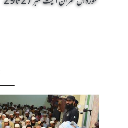
سورۃ ال عمران آیت نمبر27 تا 29
S