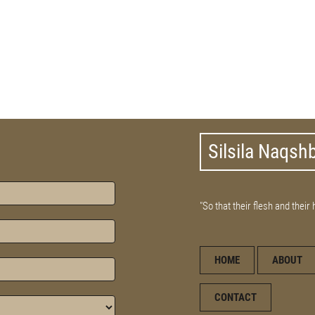
Silsila Naqsh
"So that their flesh and their
HOME
ABOUT
CONTACT