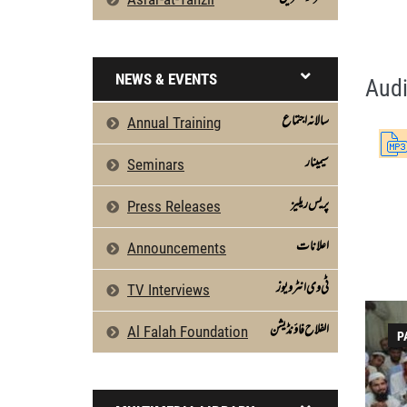
AL-E-IMRAN 27to 29 by Qasim-e-Fayuzat 
Silsila Naqshbandia Owaisiah, Owaisiah, 
NEWS & EVENTS
Audi
سالانہ اجتماع
Annual Training
سیمینار
Seminars
پریس ریلیز
Press Releases
اعلانات
Announcements
ٹی وی انٹرویوز
TV Interviews
الفلاح فاؤنڈیشن
Al Falah Foundation
P