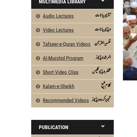
MULTIMEDIA LIBRARY
آڈیو بیانات
Audio Lectures
ویڈیو بیانات
Video Lectures
تفسیرالقرآن
Tafseer-e-Quran Videos
المرشد ویڈیوز
Al-Murshid Program
مختصر ویڈیو کلپس
Short Video Clips
كلام شیخ
Kalam-e-Sheikh
تجویز کردہ ویڈیوز
Recommended Videos
PUBLICATION