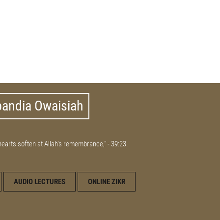
bandia Owaisiah
 hearts soften at Allah's remembrance," - 39:23.
AUDIO LECTURES
ONLINE ZIKR