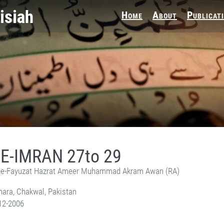
Home
About
Publicat
-E-IMRAN 27to 29
e-Fayuzat Hazrat Ameer Muhammad Akram Awan (RA)
ara, Chakwal, Pakistan
12-2006