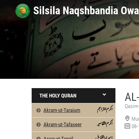
AL
THE HOLY QURAN
Qasim-
اکرم التراجم
Akram-ut-Tarajum
Mun
اَکرم التّفاسیر
Akram-ut-Tafaseer
08-
اسرارالتنزیل
Asrar-at-Tanzil