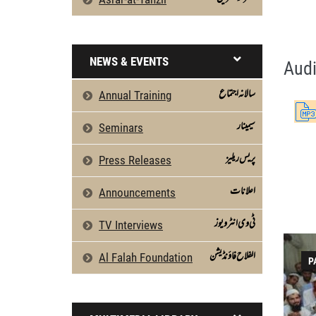
Surah Al-Anbiyaa 30 To 35 by Qasim-e-Fa
Silsila Naqshbandia Owaisiah, Owaisiah, 
NEWS & EVENTS
Audi
سالانہ اجتماع
Annual Training
سیمینار
Seminars
پریس ریلیز
Press Releases
اعلانات
Announcements
ٹی وی انٹرویوز
TV Interviews
الفلاح فاؤنڈیشن
Al Falah Foundation
P