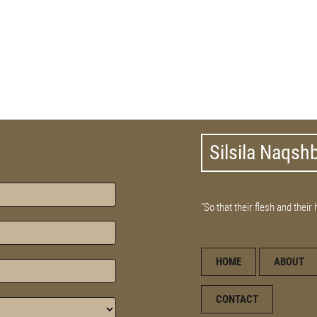
Silsila Naqsh
"So that their flesh and their
HOME
ABOUT
CONTACT