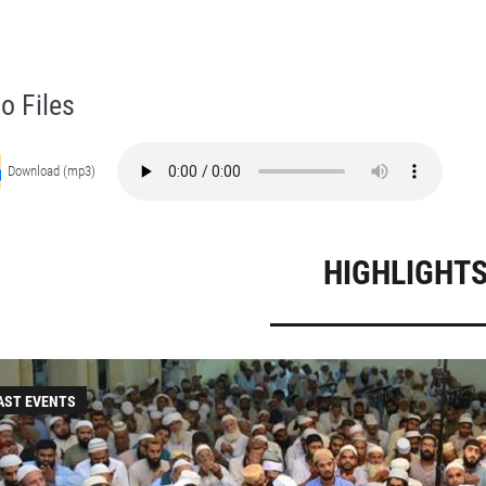
yuzat Hazrat Ameer Muhammad Akram Awan (RA) - Lectures in Munara, Chakwal, Pakistan on June 3,2014
Self Purification, Tazkia Nafs, Rohani Tarbiyat, Talluq Billah, Aulia Allah, Shaikh Tasawwuf, Khuloos
o Files
Download (mp3)
HIGHLIGHT
AST EVENTS