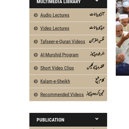
MULTIMEDIA LIBRARY
آڈیو بیانات
Audio Lectures
ویڈیو بیانات
Video Lectures
تفسیرالقرآن
Tafseer-e-Quran Videos
المرشد ویڈیوز
Al-Murshid Program
مختصر ویڈیو کلپس
Short Video Clips
كلام شیخ
Kalam-e-Sheikh
تجویز کردہ ویڈیوز
Recommended Videos
PUBLICATION