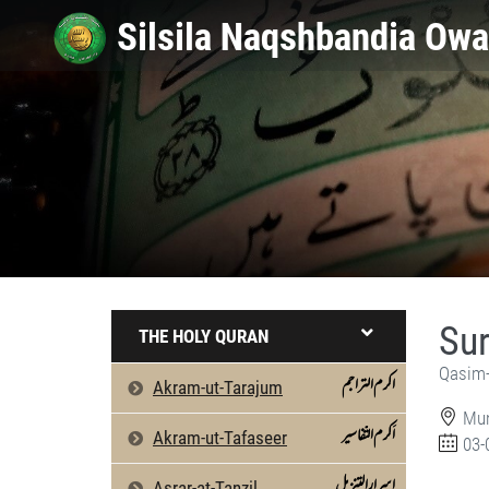
Sur
THE HOLY QURAN
Qasim-
اکرم التراجم
Akram-ut-Tarajum
Mun
اَکرم التّفاسیر
Akram-ut-Tafaseer
03-
اسرارالتنزیل
Asrar-at-Tanzil