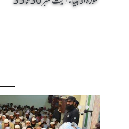
سورۃ الانبیاء آیت نمبر 30تا 35
S