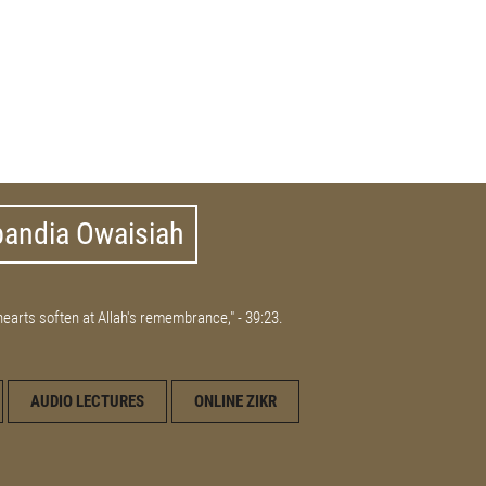
bandia Owaisiah
 hearts soften at Allah's remembrance," - 39:23.
AUDIO LECTURES
ONLINE ZIKR