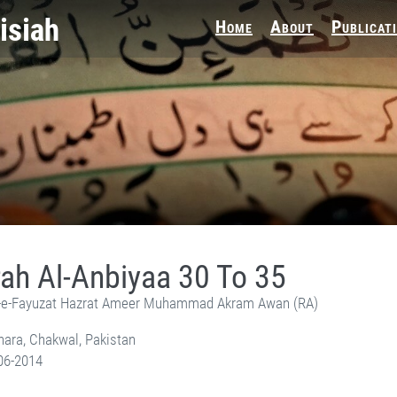
Home
About
Publicat
ah Al-Anbiyaa 30 To 35
e-Fayuzat Hazrat Ameer Muhammad Akram Awan (RA)
ara, Chakwal, Pakistan
06-2014