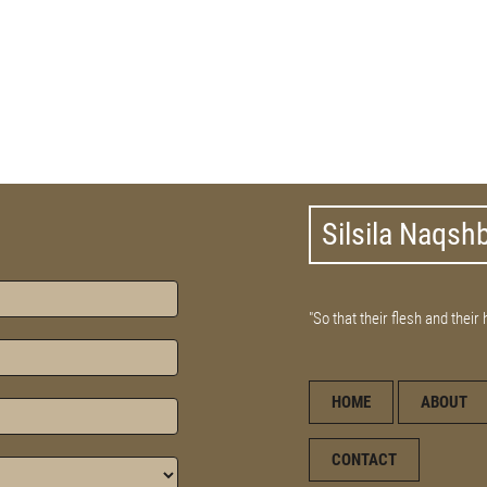
Silsila Naqsh
"So that their flesh and their
HOME
ABOUT
CONTACT