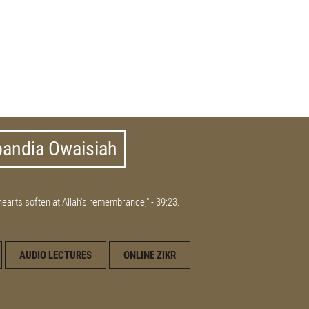
bandia Owaisiah
 hearts soften at Allah's remembrance," - 39:23.
AUDIO LECTURES
ONLINE ZIKR