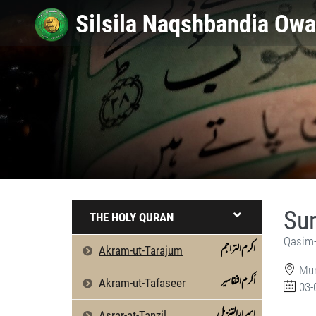
Sur
THE HOLY QURAN
Qasim-
اکرم التراجم
Akram-ut-Tarajum
Mun
اَکرم التّفاسیر
Akram-ut-Tafaseer
03-
اسرارالتنزیل
Asrar-at-Tanzil