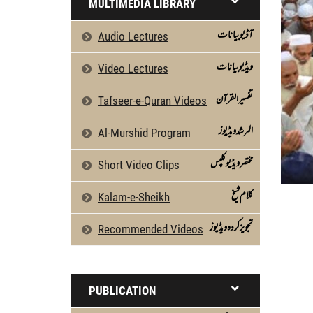
MULTIMEDIA LIBRARY
آڈیو بیانات
Audio Lectures
ویڈیو بیانات
Video Lectures
تفسیرالقرآن
Tafseer-e-Quran Videos
المرشد ویڈیوز
Al-Murshid Program
مختصر ویڈیو کلپس
Short Video Clips
كلام شیخ
Kalam-e-Sheikh
تجویز کردہ ویڈیوز
Recommended Videos
PUBLICATION