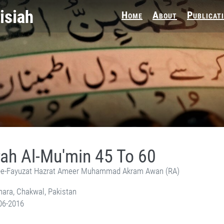
Home
About
Publicat
ah Al-Mu'min 45 To 60
e-Fayuzat Hazrat Ameer Muhammad Akram Awan (RA)
ara, Chakwal, Pakistan
06-2016