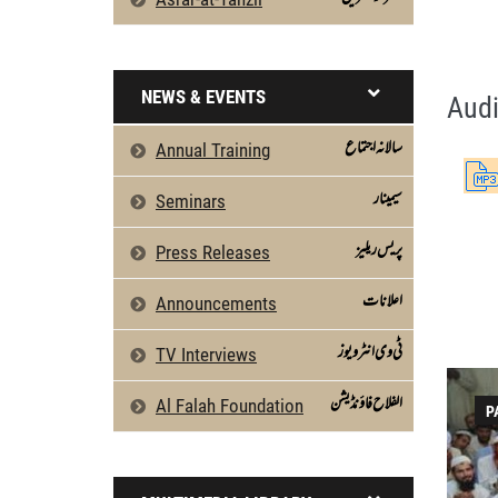
Surah Al-Mu'min 45 To 60 by Qasim-e-Fay
Silsila Naqshbandia Owaisiah, Owaisiah, 
NEWS & EVENTS
Audi
سالانہ اجتماع
Annual Training
سیمینار
Seminars
پریس ریلیز
Press Releases
اعلانات
Announcements
ٹی وی انٹرویوز
TV Interviews
الفلاح فاؤنڈیشن
Al Falah Foundation
P