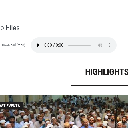
uzat Hazrat Ameer Muhammad Akram Awan (RA) - Lectures in Munara, Chakwal, Pakistan on June 3,2016
Self Purification, Tazkia Nafs, Rohani Tarbiyat, Talluq Billah, Aulia Allah, Shaikh Tasawwuf, Khuloos
o Files
Download (mp3)
HIGHLIGHT
AST EVENTS