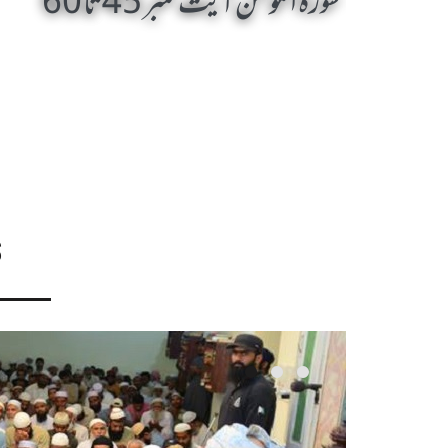
سورۃ المومن آیت نمبر 45 تا 60
S