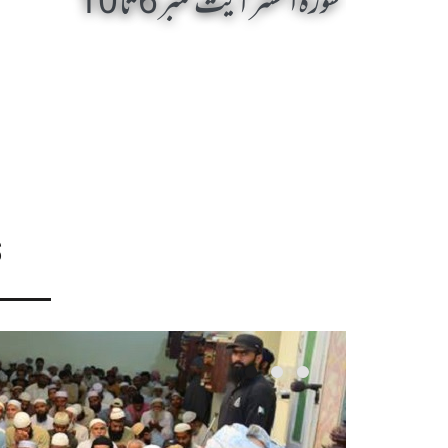
سورۃ الحشر آیت نمبر 6 تا 10
S