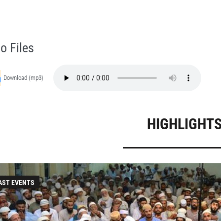
at Hazrat Ameer Muhammad Akram Awan (RA) - Lectures in Munara, Chakwal, Pakistan on November 8,2016
Self Purification, Tazkia Nafs, Rohani Tarbiyat, Talluq Billah, Aulia Allah, Shaikh Tasawwuf, Khuloos
o Files
Download (mp3)
HIGHLIGHT
AST EVENTS