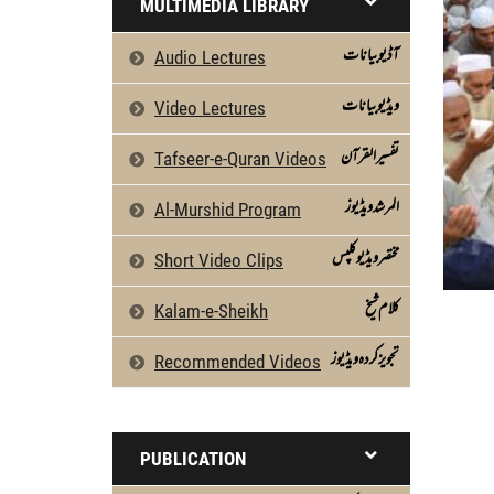
MULTIMEDIA LIBRARY
آڈیو بیانات
Audio Lectures
ویڈیو بیانات
Video Lectures
تفسیرالقرآن
Tafseer-e-Quran Videos
المرشد ویڈیوز
Al-Murshid Program
مختصر ویڈیو کلپس
Short Video Clips
كلام شیخ
Kalam-e-Sheikh
تجویز کردہ ویڈیوز
Recommended Videos
PUBLICATION