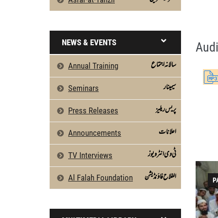
Surah Al Hashr 6 To 10 by Qasim-e-Fayuz
Silsila Naqshbandia Owaisiah, Owaisiah, 
NEWS & EVENTS
Audi
سالانہ اجتماع
Annual Training
سیمینار
Seminars
پریس ریلیز
Press Releases
اعلانات
Announcements
ٹی وی انٹرویوز
TV Interviews
الفلاح فاؤنڈیشن
Al Falah Foundation
P