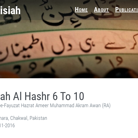
Home
About
Publicat
ah Al Hashr 6 To 10
e-Fayuzat Hazrat Ameer Muhammad Akram Awan (RA)
ara, Chakwal, Pakistan
11-2016