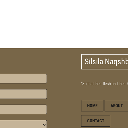
Silsila Naqsh
"So that their flesh and their
HOME
ABOUT
CONTACT