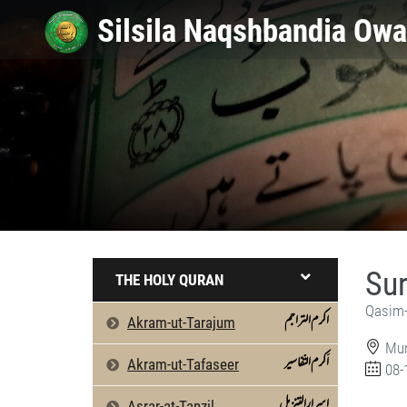
Sur
THE HOLY QURAN
Qasim-
اکرم التراجم
Akram-ut-Tarajum
Mun
اَکرم التّفاسیر
Akram-ut-Tafaseer
08-
اسرارالتنزیل
Asrar-at-Tanzil