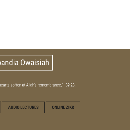
bandia Owaisiah
 hearts soften at Allah's remembrance," - 39:23.
AUDIO LECTURES
ONLINE ZIKR