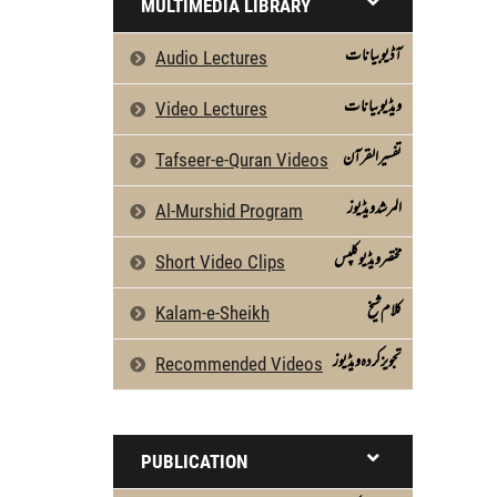
MULTIMEDIA LIBRARY
آڈیو بیانات
Audio Lectures
ویڈیو بیانات
Video Lectures
تفسیرالقرآن
Tafseer-e-Quran Videos
المرشد ویڈیوز
Al-Murshid Program
مختصر ویڈیو کلپس
Short Video Clips
كلام شیخ
Kalam-e-Sheikh
تجویز کردہ ویڈیوز
Recommended Videos
PUBLICATION