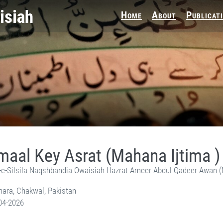
Home
About
Publicat
aal Key Asrat (Mahana Ijtima )
-e-Silsila Naqshbandia Owaisiah Hazrat Ameer Abdul Qadeer Awan 
ara, Chakwal, Pakistan
04-2026