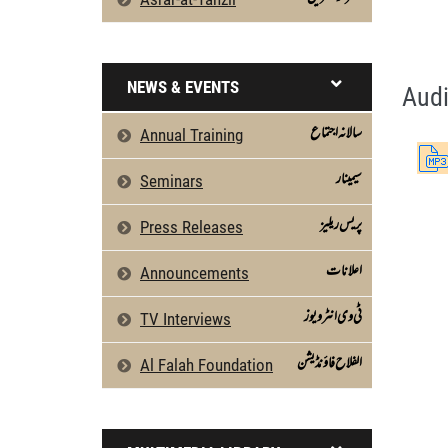
Aamaal Key Asrat (Mahana Ijtima ) by Sh
Silsila Naqshbandia Owaisiah, Owaisiah, 
NEWS & EVENTS
Audi
سالانہ اجتماع
Annual Training
سیمینار
Seminars
پریس ریلیز
Press Releases
اعلانات
Announcements
ٹی وی انٹرویوز
TV Interviews
الفلاح فاؤنڈیشن
Al Falah Foundation