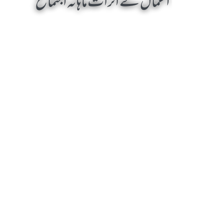
اعمال کے اثرات ماہانہ اجتماع