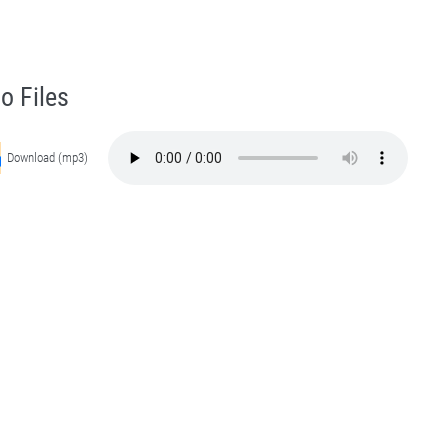
eikh-e-Silsila Naqshbandia Owaisiah Hazrat Ameer Abdul Qadeer Awan (MZA) - Lectures in Munara, Chakwal, Pakistan on April 5,2026
Self Purification, Tazkia Nafs, Rohani Tarbiyat, Talluq Billah, Aulia Allah, Shaikh Tasawwuf, Khuloos
o Files
Download (mp3)