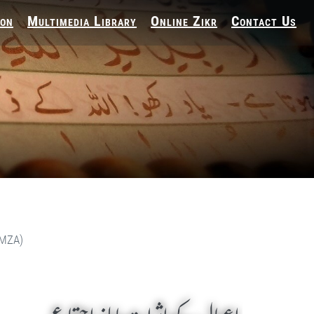
ion
Multimedia Library
Online Zikr
Contact Us
(MZA)