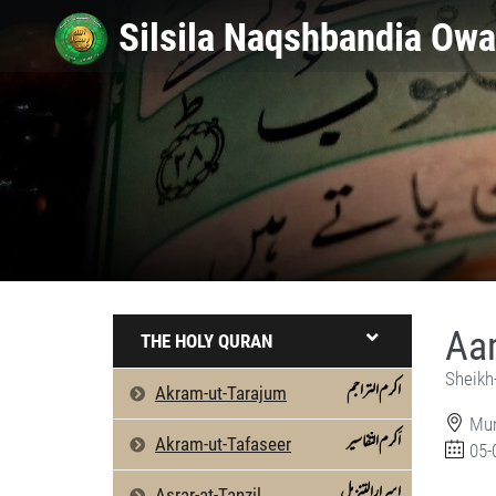
Aam
THE HOLY QURAN
Sheikh
اکرم التراجم
Akram-ut-Tarajum
Mun
اَکرم التّفاسیر
Akram-ut-Tafaseer
05-
اسرارالتنزیل
Asrar-at-Tanzil