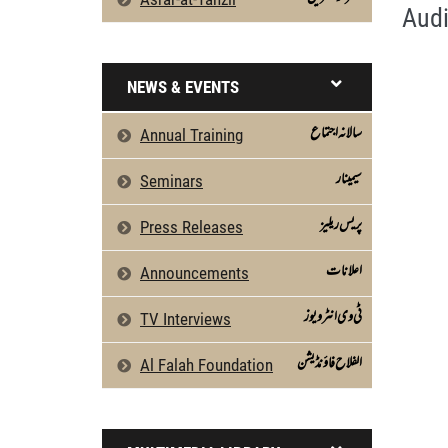
Audi
NEWS & EVENTS
سالانہ اجتماع
Annual Training
سیمینار
Seminars
پریس ریلیز
Press Releases
اعلانات
Announcements
ٹی وی انٹرویوز
TV Interviews
الفلاح فاؤنڈیشن
Al Falah Foundation