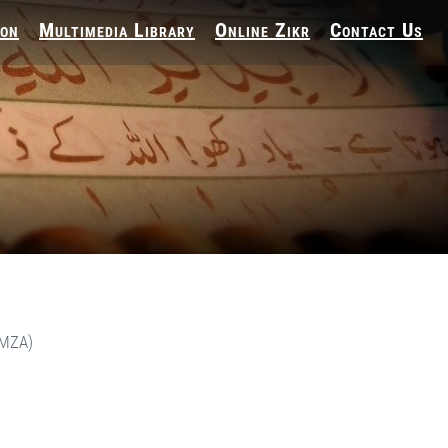
ion
Multimedia Library
Online Zikr
Contact Us
(MZA)