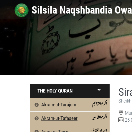
Sir
THE HOLY QURAN
Sheikh
اکرم التراجم
Akram-ut-Tarajum
Mun
اَکرم التّفاسیر
Akram-ut-Tafaseer
25-
Sirat-e-Mustaqeem (Salana Ijtima) by She
Silsila Naqshbandia Owaisiah, Owaisiah, 
اسرارالتنزیل
Asrar-at-Tanzil