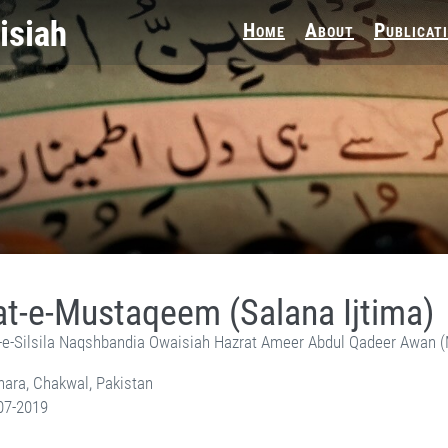
Home
About
Publicat
at-e-Mustaqeem (Salana Ijtima)
-e-Silsila Naqshbandia Owaisiah Hazrat Ameer Abdul Qadeer Awan 
ara, Chakwal, Pakistan
07-2019
ikh-e-Silsila Naqshbandia Owaisiah Hazrat Ameer Abdul Qadeer Awan (MZA) - Lectures in Munara, Chakwal, Pakistan on July 25,2019
Self Purification, Tazkia Nafs, Rohani Tarbiyat, Talluq Billah, Aulia Allah, Shaikh Tasawwuf, Khuloos