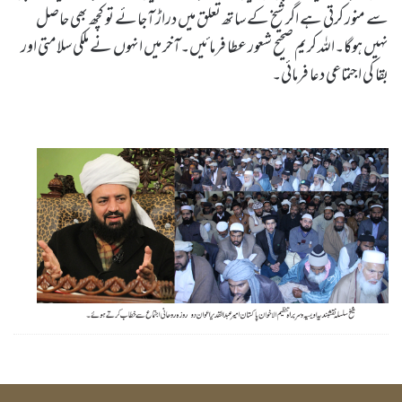
سے منور کرتی ہے اگر شیخ کے ساتھ تعلق میں دراڑ آجائے تو کچھ بھی حاصل
نہیں ہوگا۔اللہ کریم صحیح شعور عطا فرمائیں۔آخر میں انہوں نے ملکی سلامتی اور
بقا کی اجتماعی دعا فرمائی۔
Sheikh Aur Saliq Ka Rishta by Sheikh-e-Silsila Naqshbandia Owaisiah Hazrat Ameer Abdul Qadeer Awan (MZA) - Press Releases on March 8,2020
Silsila Naqshbandia Owaisiah, Awaisia, Lataif, Zikr Qalbi, Aulia Allah, Shaikh, Tawajja, Nisbat-e-Owaisiah
ZOOM