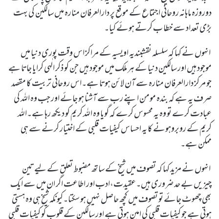
دوروزہ ماہانہ روحانی اجتماع کے موقع پر دارالعرفان منارہ میں سالکین کی بہت
بڑی تعداد سے خطا ب کرتے ہوئے کیا۔
انہوں نے کہا کہ سلسلہ نقشبندیہ اویسیہ کے مراکز اس وقت پوری دنیا میں
موجود ہیں اور سالکین دنیا کے ہر ملک میں موجود ہیں جن کو ذکر الٰہی کرایا جاتا ہے
جو مرکز دارالعرفان منارہ سے آن لائن ہوتا ہے۔اس روحانی تربیت کا مقصد
صرف یہ ہے کہ بندہ مومن اپنے رب سے آشنا ہو جائے اور جب وہ اللہ کی
عبادت کرے تو وہ یہ محسوس کرے کہ گویا وہ اللہ کریم کو دیکھ رہا ہے۔اللہ
کریم کے روبروہونے کا یہ احساس کیفیات قلبی کے اختیار کرنے سے ہی
ممکن ہے۔
انہوں نے مزید کہا کہ تصوف میں شیخ کے ساتھ مضبوط تعلق کے لیے تین
چیزیں بے حد ضروری ہیں۔عقیدت،ادب اور اطاعت اگر ان میں سے ایک
بھی چھوٹ جائے تو تصوف میں کچھ حاصل نہیں ہو سکتا۔کیونکہ شیخ ہی وہ ہستی
ہوتی ہے جو کیفیات قلبی کی امین ہوتی ہے اور سالکین کے قلوب کو کیفیات قلبی