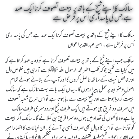
سالک کا اپنے شیخ کے ہاتھ پر بیعت تصوف کرنا ایک عہد
ہے جس کی پاسداری اُس پر فرض ہے
سالک کا اپنے شیخ کے ہاتھ پر بیعت تصوف کرنا ایک عہد ہے جس کی پاسداری
اُس پر فرض ہے۔امیر عبدالقدیر اعوان
سالک جب اپنے شیخ کے ہاتھ پر بیعت تصوف کرتا ہے تو وہ یہ عہد کرتا ہے کہ
میں کیفیات قلبی جو کہ قلب اطہر محمد الرسول اللہ ﷺسے آ رہی ہیں خلوص دل
اور خالص نیت کے ساتھ حاصل کروں گا اور آپ کے بتائے ہوئے تمام
اصول و ضوابط پر عمل پیرا رہوں گا۔یہاں ایک بات بہت نازک ہے کہ سالک
بیعت کر رہا ہوتا ہے اور شیخ بیعت لے رہا ہوتا ہے تو اس طرح شعبہ تصوف
میں صرف دو فریق ہی ہوتے ہیں ایک طرف شیخ اور دوسری طرف سالک
چاہے وہ لاکھوں کی تعداد میں ہوں دوسرا فریق ہی کہلائے گا۔سالک اگر بیعت
کو توڑتا ہے تو اس کا وبال بھی صرف اُسی پر آئے گا۔ان خیالات کا اظہار امیر
عبدالقدیر اعوان شیخ سلسلہ نقشبندیہ اویسیہ وسربراہ تنظیم الاخوان پاکستان نے