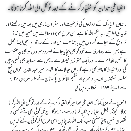
احتیاطی تدابیر کو اختیار کرنے کے بعد توکل الی اللہ کرنا ہوگا۔
رضان المبارک کے روزوں کی فرضیت اور سفر و بیماری میں بعد میں رکھنے اور
فدیہ کی ادائیگی،یہ حکم اللہ کا ہے اسی طرح موجودہ حالات میں مسجد میں نماز
تراویح کے بجائے گھروں میں با جماعت اہل خانہ کے ساتھ ادائیگی ایسا عمل
ہے جس سے بیماری سے خود کو بھی بچایا جائے اور دوسروں کو بھی یہ حکومت
کا احسن اقدام ہے۔اور ایک متوازن فیصلہ ہے۔جس سے مساجد بھی کھلی رہیں
گی اور احتیاط کا پہلو بھی رہے گا۔ان خیالات کا اظہار امیر عبدالقدیر اعوان شیخ
سلسلہ نقشبندیہ اویسیہ و سربراہ تنظیم الاخوان پاکستان نے دارالعرفان منارہ
سے اپنے Live خطاب میں کیا۔
انہوں نے مزید کہا کہ احتیاطی تدابیر کو اختیار کرنے کے بعد توکل الی اللہ کرنا
ہوگا۔کیونکہ بلکل احتیاط پر تکیہ کرنا درست نہ ہو گا۔کیونکہ کوئی بھی شئے کسی کو
نقصان نہیں پہنچا سکتی جب تک اللہ نہ چاہیں اسی طرح اگر کوئی یہ کہے کہ میں
احتیا ط نہیں کرتا اللہ مالک ہے تو یہ بھی ٹھیک نہیں ہے اگر اس سب کے