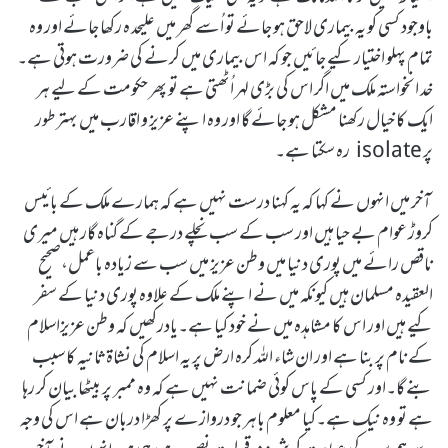
باوجود کسی کو یہ بیماری لاحق ہو جائے تو اُسے گھر میں علیحد ہ رکھا جائے اور وہ
تمام پہلو اختیار کیے جائیں جو کہ اس بیماری میں کرنے کی ضرورت ہوتی ہے۔
خد انخواستہ ملک میں اگر اس کی بڑی لہر اُٹھتی ہے تو پھر حکومت کے لیے ہر
ایک کا خیال رکھنا مشکل ہو جائے گا اور وہ اپنے عزیز و اقارب میں بہتر طور
پر isolate رہ سکتا ہے۔
آخر میں انہوں نے کہا کہ یہ کہنا درست نہیں ہے کہ ہمارے ملک کے بائیس
کروڑ عوام بے حیا ہیں اور سب کے سب نچلے درجے کے گناہ گار ہیں میری
ناقص رائے میں پوری دنیا میں وطن عزیز میں سب سے زیادہ باعمل،صحیح
العقیدہ مسلمان ہیں کیونکہ میں نے اپنے ملک کے علاوہ پوری دنیا کے سفر
کیے ہیں اور اس کا مشاہدہ میں نے خود کیا ہے۔یادرکھیں کہ وطن عزیزاسلام
کے نام پر بنا ہے اور ان شاء اللہ کرہ ارض پر یہ اسلام کی نشاۃ ثانیہ کا سبب
بنے گا۔اور کسی کے پاس کوئی ضمانت نہیں ہے کہ وہ ممبر پر بیٹھا بیان کر رہا
ہے تو وہ نیک ہے۔کیا معلوم باہر جو دروازے پر کھڑا دربان ہے اس کی وجہ