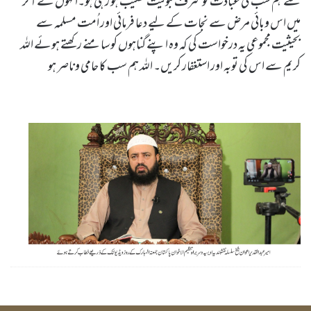
سے ہم سب کی عبادت کو شرف قبولیت نصیب ہو رہی ہو۔انہوں نے آخر
میں اس وبائی مرض سے نجات کے لیے دعا فرمائی اور اُمت مسلمہ سے
بحیثیت مجموعی یہ درخواست کی کہ وہ اپنے گناہوں کو سامنے رکھتے ہوئے اللہ
کریم سے اس کی توبہ اور استغفار کریں۔ اللہ ہم سب کا حامی وناصر ہو
Ihtyati Tadaabeer by Sheikh-e-Silsila Naqshbandia Owaisiah Hazrat Ameer Abdul Qadeer Awan (MZA) - Press Releases on April 24,2020
Silsila Naqshbandia Owaisiah, Awaisia, Lataif, Zikr Qalbi, Aulia Allah, Shaikh, Tawajja, Nisbat-e-Owaisiah
ZOOM