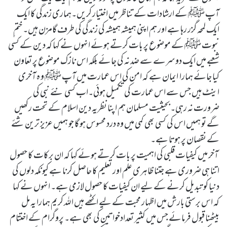
آپ ﷺ کے ارشادات کے تناظر میں اختیار کریں۔ہماری زندگی کا ایک
ایک لمحہ گزر رہا ہے اور ہم اپنی ہمیشہ ہمیشہ کی زندگی کی طرف گامزن ہیں۔ختم ِ
نبوت ﷺ کے موضوع پر بات کرتے ہوئے انہوں نے کہا کہ دین کے کسی
شعبے میں ایک دوسرے سے ضد نہ کی جائے بلکہ اس نازک موضوع پر تعاون
کیا جائے ہمارا ایمان ہے کہ امن کی اس عمارت میں آپ ﷺ و ہ آخری
اینٹ ہیں جس سے اس عمارت کی تکمیل ہوئی۔اب کسی نئے نبی کی
ضرورت نہ رہی۔بحیثیت مسلمان ہم اپنا نظریہ دین اسلام کے تحت رکھیں
گے تو ہمیں اس کی کسی بھی کمی میں وہ درد محسوس ہو گا جو ہمیں عزیز ترین شئے
کے نقصان پر ہوتا ہے۔
آخر میں کیفیات قلبی کی اہمیت پر بات کرتے ہوئے کہا کہ ان برکات کا حصول
اتنا ہی ضروری ہے جتنا ظاہری علم اور تعلیم کا حاصل کرنا ہے کیونکہ دلوں کی
دنیا کو تبدیل کرنے کے لیے ان کیفیات کا حصول لازمی ہے۔ انہوں نے کہا
کہ اس برستی بارش میں اظہار محبت کے لیے اکٹھے ہیں اللہ کریم ہمارا یہ مل
بیٹھنا قبول فرمائے جس میں کثیر تعدادخواتین کی بھی ہے۔ پروگرام کے اختتام