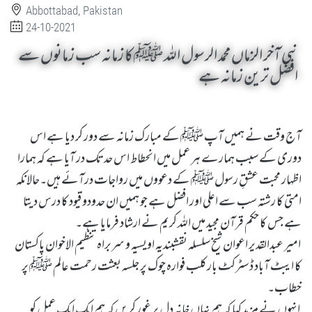
Abbottabad, Pakistan
24-10-2021
نبی آخر الزماں محمد الرسول اللہ ﷺ کا زمانہ سب زمانوں سے
افضل ترین زمانہ ہے
آج وقت نے ہمیں آپ ﷺ کے مبارک زمانہ سے دور کر دیا ہے اس
دوری کے سبب ہمارے ہر عمل میں انحطاط اس حد تک در آیا ہے کہ ہمارا
اظہار محبت عشقِ رسول ﷺ کے دعووں میں رواجات درآئے ہیں۔حالانکہ
امتی کا رشتہ سب سے اعلی اور افضل ہے جو ہمیں ان حدودو قیود کا درس دیتا
ہے جس کا حکم قرآن مجید میں اللہ کریم نے ارشاد فرمایا ہے۔
امیر عبدالقدیر اعوان شیخ سلسلہ نقشبندیہ اویسیہ و سربراہ تنظیم الاخوان پاکستان
کا ایبٹ آباد ڈسٹرکٹ بارکلب فوارہ چوک پر جلسہ بعثت رحمت عالم ﷺ پر
خطاب۔
انہوں نے مزید کہا کہ ہم نہاں خانہ دل پر غور کریں کہ ہم ایک ایک عمل کو