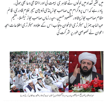
میں کثیر تعداد میں لوگوں نے ظاہری بیعت کی اور اجتماعی دعا بھی ہوئی۔
یاد رہے کہ اس پروگرام میں صاحب مجاز پنڈی ڈویژن میجر غلام قادری،قائم
مقام صاحب مجاز پشاور مقصود حسین،حیدر زماں صاحب مجاز ٹیکسلا،حکیم
عبدالماجد جنرل سیکرٹری الاخوان پنجاب اس کے علاوہ سیکرٹری اطلاعات امجد
اعوان نے خصوصی طور پر شرکت کی
Nabi Aakhir-ul-zman Mohammad-ur-Rasool Allah SAW Ka Zamana Sab Zamanoon Se Afzal Tareen Zamana Hai by Sheikh-e-Silsila Naqshbandia Owaisiah Hazrat Ameer Abdul Qadeer Awan (MZA) - Press Releases on October 24,2021
Silsila Naqshbandia Owaisiah, Awaisia, Lataif, Zikr Qalbi, Aulia Allah, Shaikh, Tawajja, Nisbat-e-Owaisiah
ZOOM