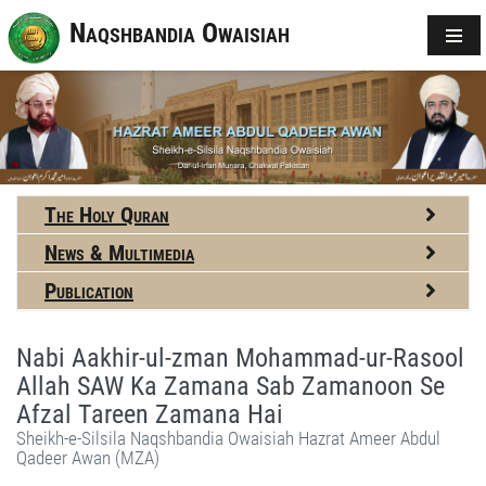
Naqshbandia Owaisiah
The Holy Quran
News & Multimedia
Publication
Nabi Aakhir-ul-zman Mohammad-ur-Rasool
Allah SAW Ka Zamana Sab Zamanoon Se
Afzal Tareen Zamana Hai
Sheikh-e-Silsila Naqshbandia Owaisiah Hazrat Ameer Abdul
Qadeer Awan (MZA)