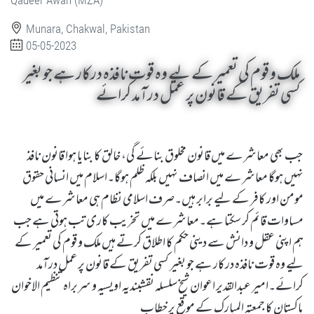
Munara, Chakwal, Pakistan
05-05-2023
ملک و قوم کی تعمیر کے لیے وہ قوت نافذہ درکار ہے جو بغیر
کسی تفریق کے قانون پر عمل درآمد کرائے
جب بھی معاشرے میں قانون مخلوق بنائے گی، خالق کا بنایا ہوا قانون نافذ
نہیں ہوگا معاشرے میں انصاف نہیں بلکہ ظلم ہوگا۔اسلام میں انسانی حقوق
مومن اور کافر کے لیے برابر ہیں۔صرف اسلامی نظام ہی معاشرے میں
مساوات قائم کر سکتا ہے۔معاشرے میں تخریب کاری تب ہوتی ہے جب
ہم اپنی عقل و دانش سے دینی حکم کا اطلاق کرتے ہیں ملک و قوم کی تعمیر کے
لیے وہ قوت نافذہ درکار ہے جو بغیر کسی تفریق کے قانون پر عمل درآمد
کرائے۔امیر عبدالقدیر اعوان شیخ سلسلہ نقشبندیہ اویسیہ و سربراہ تنظیم الاخوان
پاکستان کا جمعتہ المبارک کے موقع پر خطاب