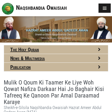
Naqshbandia Owaisiah
The Holy Quran
News & Multimedia
Publication
Mulik O Qoum Ki Taamer Ke Liye Woh
Qowat Nafiza Darkaar Hai Jo Baghair Kisi
Tafreeq Ke Qanoon Par Amal Daraamad
Karaye
Sheikh-e-Silsila Naqshbandia Owaisiah Hazrat Ameer Abdul
Qadeer Awan (MZA)