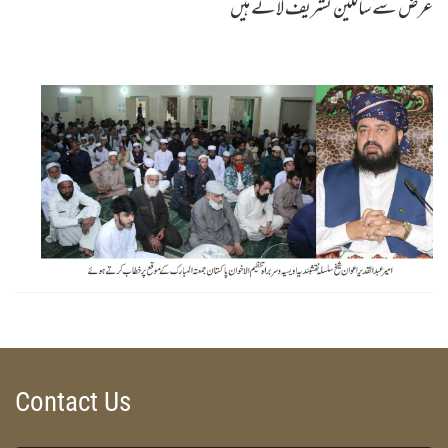
عرض سے سالکین تشریف لاتے ہیں
Mulik O Qoum Ki Taamer Ke Liye Woh Qowat Nafiza Darkaar Hai Jo Baghair Kisi Tafreeq Ke Qanoon Par Amal Daraamad Karaye by Sheikh-e-Silsila Naqshbandia Owaisiah Hazrat Ameer Abdul Qadeer Awan (MZA) - Press Releases on May 5,2023
Silsila Naqshbandia Owaisiah, Awaisia, Lataif, Zikr Qalbi, Aulia Allah, Shaikh, Tawajja, Nisbat-e-Owaisiah
ZOOM
Contact Us