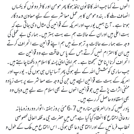
انہوں نے کہا جب اللہ کا قانون نافذ ہوگا پھر مومن اور کافر دونوں کو یکساں
انصاف ملے گا۔بندہ مومن کا ہر عمل معاشرے کے لیے معاون و مدد گار
ہوتا ہے۔ آج ہمیں یورپ اور امریکہ کے قوانین کی مثال دی جاتی ہے کہ
بہت اعلی ہیں اوران کے حالات ہم سے بہت بہتر ہیں۔ہماری بے عملی کی
وجہ سے ہمارے حالات بد تر ہوئے ہیں ہم اپنے قوانین سے انحراف کرتے
ہیں ان کا احترام نہیں کرتے جس کے پاس طاقت ہے وہ قوانین سے
انحراف کرنا اپنا حق سمجھتا ہے۔ہم اپنی اپنی پسند کا اسلام دیکھنا چاہتے ہیں۔
جب ساری کوشش اللہ کے لیے ہوگی پھر آسانیاں ہی ہوں گی۔ یورپ اور
امریکہ کے بہت سے قوانین ایسے ہیں جن کی وجہ سے معاشرے پر بہت زیادہ
منفی اثرات پڑتے ہیں جو قوانین انہوں نے بھی اسلام سے لیے ہیں وہاں وہ
بھی استفادہ حاصل کر رہے ہیں۔
یاد رکھیں کہ دارالعرفان منارہ میں 6،7 مئی بروز ہفتہ،اتوار دوروزہ ماہانہ
روحانی اجتماع کا انعقاد کیا گیا ہے جس میں حضرت جی مد ظلہ العالی خصوصی
خطاب فرمائیں گے اور اجتماعی دعا بھی ہوگی۔ اس اجتماع میں ملک کے طول و