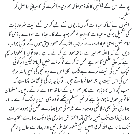
جائے اس کے قوانین کا نفاذ ہو تا کہ ہم دنیا و آخرت کی کامیابی حاصل کر
سکیں۔
انہوں نے کہا کہ عبادات اگر بیماریوں کے لیے کریں گے نیت ضروریات
کی تکمیل ہوگی تو عبادت کا درجہ تو ختم ہو جائے گا۔عبادات سودے بازی کا
نام نہیں ایسی عبادات لے کر جب اللہ کے حضور پیش ہوں گے تو کیا جواب
دیں گے کہ یا اللہ ہم تیرے ساتھ سودے کرتے رہے۔وہ تو ایسا غفورالرحیم
ہے کہ کوئی غلطی کا سوچے عمل نہ کرے تو گرفت نہیں فرماتا لیکن اگر کوئی
نیک عمل کی نیت کرے بے شک ابھی اس نے وہ نیکی کی نہیں اللہ کریم
اس کی اس نیت پر اجر عطا فرماتے ہیں۔تو کیا یہ بندگی کا تقاضہ بنتا ہے کہ
سب کچھ اس کا دیا ہوا ہے پھر ہم اس کے ساتھ سودے کرتے رہیں۔مسلمان
کا تو ہر لمحہ ایسا ہونا چاہیے کہ غیر مسلم دیکھے تو وہ بھی اس پر رشک کرے۔اور
ہماری کوئی بھی نالائقی وہ ہمارے کلام کی ہو یا ہمارے عمل کی ہو وہ صرف
ہماری ذات تک نہیں رہتی بلکہ اعتراض ہماری بنیاد تک ہمارے عقیدے
تک جاتا ہے اللہ کریم ہمیں صحیح شعور عطا فرمائیں اور ہمارے حال پر رحم