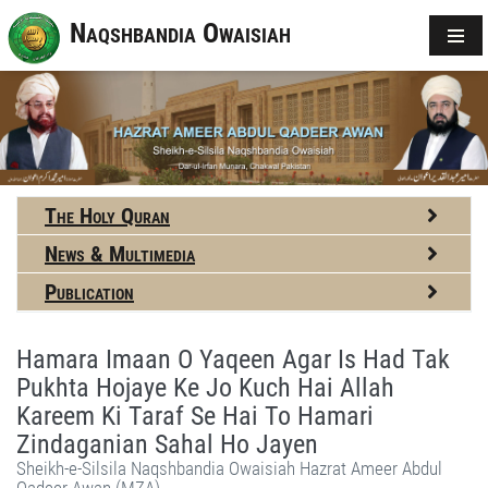
Naqshbandia Owaisiah
The Holy Quran
News & Multimedia
Publication
Hamara Imaan O Yaqeen Agar Is Had Tak
Pukhta Hojaye Ke Jo Kuch Hai Allah
Kareem Ki Taraf Se Hai To Hamari
Zindaganian Sahal Ho Jayen
Sheikh-e-Silsila Naqshbandia Owaisiah Hazrat Ameer Abdul
Qadeer Awan (MZA)