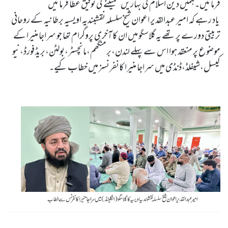
فرمائیں۔ہمیں دین اسلام کی بہاریں سمیٹنے کی توفیق عطا فرمائیں
یاد رہے کہ امیر عبدالقدیر اعوان شیخ سلسلہ نقشبندیہ اویسیہ برطانیہ کے روحانی
تربیتی دورے پر تھے یہ گلاسگو میں ان کا آخری پروگرام تھا جو سراجا منیرا کے
موضوع پر منعقد ہوا اس سے پہلے لندن،برمنگھم،مانچسٹر،بولٹن،بریڈ فورڈ،نیو
کیسل،شیفلڈ،ڈنڈی میں سراجا منیرا کانفرنسز میں خطاب کیے۔
Hamara Imaan O Yaqeen Agar Is Had Tak Pukhta Hojaye Ke Jo Kuch Hai Allah Kareem Ki Taraf Se Hai To Hamari Zindaganian Sahal Ho Jayen by Sheikh-e-Silsila Naqshbandia Owaisiah Hazrat Ameer Abdul Qadeer Awan (MZA) - Press Releases on June 18,2023
Silsila Naqshbandia Owaisiah, Awaisia, Lataif, Zikr Qalbi, Aulia Allah, Shaikh, Tawajja, Nisbat-e-Owaisiah
ZOOM