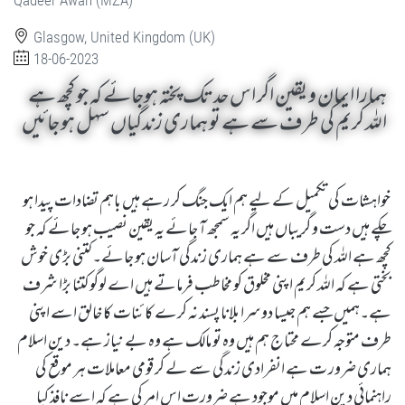
Glasgow, United Kingdom (UK)
18-06-2023
ہمارا ایمان و یقین اگر اس حد تک پختہ ہوجائے کہ جو کچھ ہے
اللہ کریم کی طرف سے ہے تو ہماری زندگیاں سہل ہو جائیں
خواہشات کی تکمیل کے لیے ہم ایک جنگ کر رہے ہیں باہم تضادات پیدا ہو
چکے ہیں دست و گریباں ہیں اگر یہ سمجھ آ جائے یہ یقین نصیب ہو جائے کہ جو
کچھ ہے اللہ کی طرف سے ہے ہماری زندگی آسان ہو جائے۔کتنی بڑی خوش
بختی ہے کہ اللہ کریم اپنی مخلوق کو مخاطب فرماتے ہیں اے لوگوکتنا بڑا شرف
ہے۔ہمیں جسے ہم جیسا دوسرا بلانا پسند نہ کرے کائنات کا خالق اسے اپنی
طرف متوجہ کرے محتاج ہم ہیں وہ تو مالک ہے وہ بے نیاز ہے۔ دین اسلام
ہماری ضرور ت ہے انفرادی زندگی سے لے کر قومی معاملات ہر موقع کی
راہنمائی دین اسلام میں موجود ہے ضرورت اس امر کی ہے کہ اسے نافذ کیا