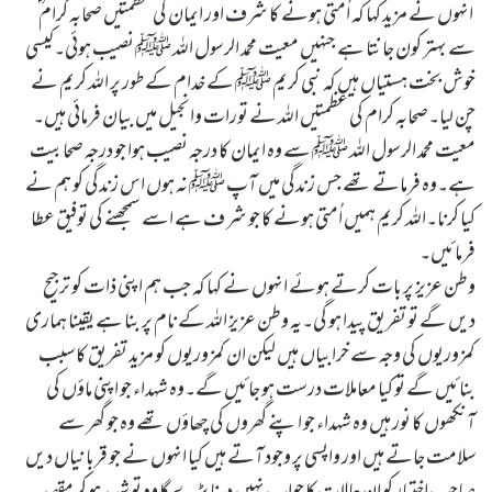
انہوں نے مزید کہا کہ اُمتی ہونے کا شرف اور ایمان کی عظمتیں صحابہ کرام ؓ
سے بہتر کون جانتا ہے جنہیں معیت محمد الرسول اللہ ﷺ نصیب ہوئی۔کیسی
خوش بخت ہستیاں ہیں کہ نبی کریم ﷺ کے خدام کے طور پر اللہ کریم نے
چن لیا۔صحابہ کرام کی عظمتیں اللہ نے تورات وانجیل میں بیان فرمائی ہیں۔
معیت محمد الرسول اللہ ﷺ سے وہ ایمان کا درجہ نصیب ہوا جو درجہ صحابیت
ہے۔وہ فرماتے تھے جس زندگی میں آپ ﷺ نہ ہوں اس زندگی کو ہم نے
کیا کرنا۔اللہ کریم ہمیں اُمتی ہونے کا جو شر ف ہے اسے سمجھنے کی توفیق عطا
فرمائیں۔
وطن عزیز پر بات کرتے ہوئے انہوں نے کہا کہ جب ہم اپنی ذات کو ترجیح
دیں گے تو تفریق پیدا ہو گی۔یہ وطن عزیز اللہ کے نام پر بنا ہے یقینا ہماری
کمزوریوں کی وجہ سے خرابیاں ہیں لیکن ان کمزوریوں کو مزید تفریق کا سبب
بنائیں گے تو کیا معاملات درست ہو جائیں گے۔وہ شہداء جو اپنی ماؤں کی
آنکھوں کا نور ہیں وہ شہداء جو اپنے گھروں کی چھاؤں تھے وہ جو گھر سے
سلامت جاتے ہیں اور واپسی پر وجود آتے ہیں کیا انہوں نے جو قربانیاں دیں
صاحب اختیار کو ان حالات کا جواب نہیں دینا پڑے گا وہ تو شہید ہو کر مقصد