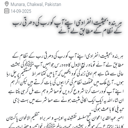
Munara, Chakwal, Pakistan
14-09-2025
ہر بندہ بحیثیت انفرادی اپنے آپ کو رب کی دھرتی رب
کے نظام کے مطابق لے آئے
ہر بندہ بحیثیت انفرادی اپنے آپ کو رب کی دھرتی رب کے نظام کے
مطابق لے آئے تو ماہ ربیع الاول کا وہ درس جوہمیں آپ ﷺ کی بعثت
عالی سے ملتا ہے ہم اپنی زندگی کو دیکھیں کہ آیا میں کتنا صراط مستقیم پر چل رہا
ہوں۔آج ملک میں مختلف نظام کی خرابیوں کی بات کرتے ہیں لیکن اگر ہم
اپنے آپ کو درست کرنا شروع کر دیں تو معاشرہ ہم سے مل کر ہی بنتا ہے
ان شاء اللہ یہ ایک ایک اکائی مثبت ہونے سے معاشرے میں بہت بڑی
تبدیلی کا باعث ہوگی۔
امیر عبدالقدیر اعوان شیخ سلسلہ نقشبندیہ اویسیہ و سربراہ تنظیم الاخوان پاکستان
کا ماہانہ اجتماع کے موقع پر بعثت رحمت عالم ﷺ پر خواتین و حضرات کے