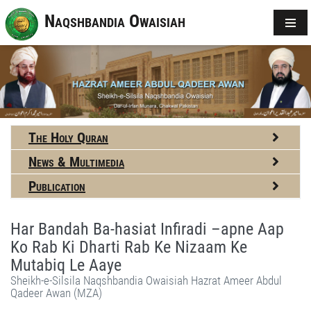
Naqshbandia Owaisiah
The Holy Quran
News & Multimedia
Publication
Har Bandah Ba-hasiat Infiradi –apne Aap
Ko Rab Ki Dharti Rab Ke Nizaam Ke
Mutabiq Le Aaye
Sheikh-e-Silsila Naqshbandia Owaisiah Hazrat Ameer Abdul
Qadeer Awan (MZA)