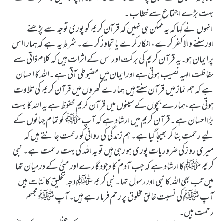
بہت بڑے اجتماع سے خطاب۔
انہوں نے کہا کہ یہ ممکن ہی نہیں کہ قرآن کریم کو پوری توجہ سے پڑھنے
اورسننے والا کفر کرے، انکار کرے یا تجاوز کرے۔شرط یہ ہے کہ ہمارا اس
پر ایمان ہو۔یہ قرآن کریم کی برکت اور اس کے اثرات ہیں کہ کلام ذاتی سے
حفاظت الہیہ نصیب ہوتی ہے اور ایمان میں مضبوطی آتی ہے۔اللہ کا احسان
ہے کہ ہم نماز میں قرآن سنتے ہیں ہمارے گھروں میں قرآن کریم کی تلاوت
ہوتی ہے،ہمارے بچوں کے سینوں میں قرآن کریم محفوظ ہے یہ اللہ کا بہت
بڑا احسان ہے۔قرآن کریم میں ارشاد ہے کہ آپ ﷺ کو تمام جہانوں کے
لیے رحمت بنا کر بھیجا گیا ہے۔ہم زندگی کی روانی کو رحمت جانتے ہیں کہ
میری رو ز کی ضروریات پوری ہو رہی ہیں تو یہ اللہ کی بہت رحمت ہے۔ نبی
کریم ﷺ کا ارشاد ہے کہ جب آدم ؑ کا وجود گارے اور مٹی کے درمیان تھا
میں تب بھی اللہ کا نبی اور رسول تھا۔نبی کریم ﷺ وجہ تخلیق کائنات ہیں
آپ ﷺ کی نسبت خالق مخلوق پر رحم فرما رہے ہیں۔آپ ﷺ مجسم
رحمت ہیں۔