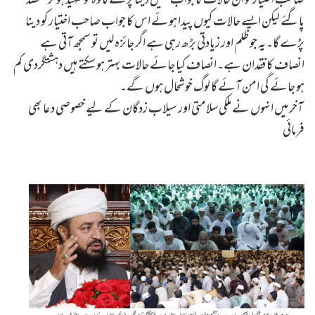
پاگئے لیکن ایسے حالات کیوں پیدا ہوئے اس کا جواب صاحب اختیار کو دینا
پڑے گا۔یہ جو ظلم اور زیادتی بڑھ رہی ہے اگر جائزہ لیں تو سمجھ آتی ہے
انصاف کا فقدان ہے۔انصاف کیا جائے حالات بہتر ہو سکتے ہیں دہشتگردی کم
ہو جائے گی امن آئے گا لوگ خوشحال ہوں گے۔
آخر میں انہوں نے ملکی سلامتی اور سیلاب زدگان کے لیے خصوصی دعا بھی
فرمائی
Har Bandah Ba-hasiat Infiradi –apne Aap Ko Rab Ki Dharti Rab Ke Nizaam Ke Mutabiq Le Aaye by Sheikh-e-Silsila Naqshbandia Owaisiah Hazrat Ameer Abdul Qadeer Awan (MZA) - Press Releases on September 14,2025
Silsila Naqshbandia Owaisiah, Awaisia, Lataif, Zikr Qalbi, Aulia Allah, Shaikh, Tawajja, Nisbat-e-Owaisiah