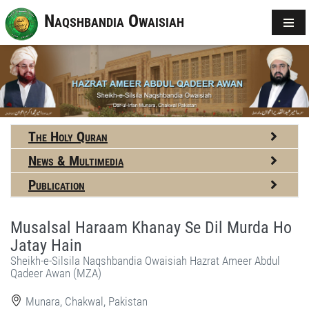
Naqshbandia Owaisiah
The Holy Quran
News & Multimedia
Publication
Musalsal Haraam Khanay Se Dil Murda Ho
Jatay Hain
Sheikh-e-Silsila Naqshbandia Owaisiah Hazrat Ameer Abdul
Qadeer Awan (MZA)
Munara, Chakwal, Pakistan