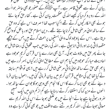
انہوں نے کہا کہ آپ ﷺ رحمۃ اللعالمین ہیں۔آپ ﷺ کی عظمتوں کو
بیان کرنے سے مخلوق قاصر ہے۔آپ ﷺ کے حضور جو بھی حاضر ہو ا اُسے
اللہ کے روبرو کر دیا کہ کیسے اللہ کی عظمت بیان کرنی ہے۔کفار حق کو جانتے
ہوئے بھی انکار کیوں کرتے تھے؟ کیا سبب تھا؟ صرف اس لیے کہ وہ حق
کے ساتھ اپنی مرضی شامل کرنا چاہتے تھے۔دین اسلام حق اور باطل کو واضح کر
دیتا ہے۔اس کے باوجود لوگ دینی ہستیوں پر بحث کرتے ہیں جس کے پیچھے
مقصد ذاتی پسند اور ذاتی انا ہوتی ہے۔اللہ کی رضا میں جب مخلوق کی رضا شامل ہو
جائے پھر حق میں ملاوٹ ہوگی۔آج بھی ہمارے پاس قرآن کریم موجود ہے
احادیث مبارکہ موجود ہیں کیا ہم ان کے مطابق اپنی زندگیاں بسر کررہے ہیں
یا ہم بھی حق کے ساتھ اپنی ذاتی مرضی شامل کر رہے ہیں؟یہی تو اقوام سابقہ
نے کیا تھا جن کی مثالیں قرآن کریم میں بیان فرمائی گئی ہیں۔اصول بیان فرما
دیئے گئے جو بھی ایسا کرے گا اس کا انجام بھی وہی ہو گا جو ان کے ساتھ ہوا۔
انہوں نے مزید کہا کہ استغفار کرتے رہنا چاہیے کم از کم دن میں ایک تسبیح
ضرور ہونی چاہیے جانے انجانے میں جو غلطی ہو جائے اس کی اللہ کریم سے
معافی ہوجائے گی۔اللہ کریم ہر شئے سے واقف ہیں جو بھی کوئی کر رہا ہے وہ