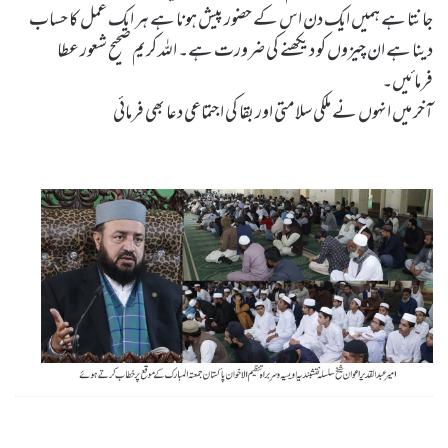
جانتا ہے ہمیں ایک دن اس کے حضور پیش ہونا ہے ہر ایک عمل کا حساب
دینا ہے ان چیزوں کو دیکھنے کی ضرورت ہے۔ اللہ کریم صحیح شعور عطا
فرمائیں۔
آخر میں انہوں نے ملکی سلامتی اور بقا کی اجتماعی دعا بھی فرمائی
Musalsal Haraam Khanay Se Dil Murda Ho Jatay Hain by Sheikh-e-Silsila Naqshbandia Owaisiah Hazrat Ameer Abdul Qadeer Awan (MZA) - Press Releases on November 21,2025
Silsila Naqshbandia Owaisiah, Awaisia, Lataif, Zikr Qalbi, Aulia Allah, Shaikh, Tawajja, Nisbat-e-Owaisiah
ZOOM