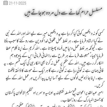
21-11-2025
مسلسل حرام کھانے سے دل مردہ ہو جاتے ہیں
کسی کو نہ دیکھیں کوئی کیا کر رہا ہے یہ دیکھیں میرے لیے اللہ اور اللہ کے نبی
نے کیا ارشاد فرمایا ہے۔ہر غلط عمل مخلوق خدا کو دین سے روکنے کا سبب بنتا
ہے۔کیونکہ ہر غلط عمل دنیا میں فساد پھیلاتا ہے۔اللہ کریم نے اپنا کلام عطا
فرمایا انبیاء ؑ مبعوث فرمائے ہر طرح سے راہنمائی فرمائی اس کے باوجود ہم
انکار کر رہے ہیں۔اللہ کے حکم پر عمل نہ کرنا بھی انکار ہی کی ایک قسم ہے۔یہ
فانی جہان ہے نہ کوئی رہا ہے نہ کوئی رہے گا ہر ایک نے موت کا ذائقہ چکھنا
ہے۔اپنا جائزہ لیں لوگوں کے لیے آسانیاں پیدا کریں ہر عمل اللہ کے لیے
کریں۔
امیر عبدالقدیر اعوان شیخ سلسلہ نقشبندیہ اویسیہ و سربراہ تنظیم الاخوان پاکستان
کا جمعتہ المبارک کے روز خطاب۔