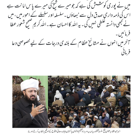
میں نے پوری کوشش کی ہے کہ جو میرے شیخ کی میرے پاس امانت ہے
اس کی ذمہ داری صدق دل سے نبھاؤں۔سلسلہ اور سلسلے کے امور میں، میں
نے کبھی دانستہ غلطی نہیں کی۔یہ اللہ کا احسان ہے۔اللہ کریم صحیح شعور عطا
فرمائیں۔
آخر میں انہوں نے مشائخ عظام کے بلندی درجات کے لیے خصوصی دعا
فرمائی
Quran E Kareem Mein Har Tarah Key Masale Ki Rehnumai Mujood Hai by Sheikh-e-Silsila Naqshbandia Owaisiah Hazrat Ameer Abdul Qadeer Awan (MZA) - Press Releases on December 7,2025
Silsila Naqshbandia Owaisiah, Awaisia, Lataif, Zikr Qalbi, Aulia Allah, Shaikh, Tawajja, Nisbat-e-Owaisiah