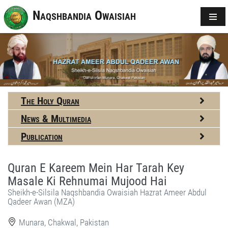
Naqshbandia Owaisiah
The Holy Quran
News & Multimedia
Publication
Quran E Kareem Mein Har Tarah Key
Masale Ki Rehnumai Mujood Hai
Sheikh-e-Silsila Naqshbandia Owaisiah Hazrat Ameer Abdul
Qadeer Awan (MZA)
Munara, Chakwal, Pakistan