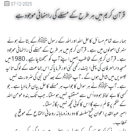
07-12-2025
قرآن کریم میں ہر طرح کے مسئلے کی راہنمائی موجود ہے
ہمارے تمام مسائل کا حل اللہ اور اللہ کے رسول ﷺ کے بتائے ہوئے
سنہری اصولوں میں ہے۔قرآن کریم میں ہر طرح کے مسئلے کی راہنمائی موجود
ہے۔قرآ ن کریم کے مخاطب ہمیں اپنے آپ کو سمجھنا چاہیے۔1980 میں
مسجد دارالعرفان کی پہلی اینٹ رکھی گئی اور فرمایا کہ اس جماعت کے لوگ تائید
عیسویں میں شامل ہوں گے۔آپ ﷺ کے بعد کسی نبی کی ضرورت نہیں
ہے۔آپ ﷺ نے ہر سوال کا جواب ہر مسئلے کا حل بیان فرما دیا ہے۔جو
کسی کا بے لحاظ ہو وہ اُس سے مستفید نہیں ہو سکتا۔جب تک بندہ مومن اللہ
کے حکم پر قائم رہے گا اس کا کوئی کچھ نہیں بگاڑ سکتا۔
امیر عبدالقدیر اعوان شیخ سلسلہ کا دو روزہ ماہانہ روحانی اجتماع کے موقع پر
خطاب۔