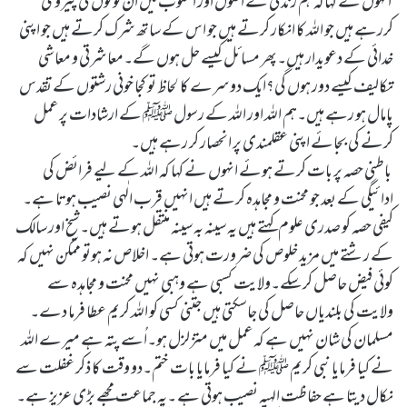
انہوں نے کہاکہ ہم زندگی کے اصول اور اسلوب میں ان لوگوں کی پیروی
کررہے ہیں جو اللہ کا انکار کرتے ہیں جو اس کے ساتھ شرک کرتے ہیں جو اپنی
خدائی کے دعویدار ہیں۔پھر مسائل کیسے حل ہوں گے۔معاشرتی و معاشی
تکالیف کیسے دور ہوں گی؟ایک دوسرے کا لحاظ تو کجا خونی رشتوں کے تقدس
پامال ہو رہے ہیں۔ہم اللہ اور اللہ کے رسول ﷺ کے ارشادات پر عمل
کرنے کی بجائے اپنی عقلمندی پر انحصار کر رہے ہیں۔
باطنی حصہ پر بات کرتے ہوئے انہوں نے کہا کہ اللہ کے لیے فرائض کی
ادائیگی کے بعد جو محنت و مجاہدہ کرتے ہیں انہیں قرب الٰہی نصیب ہوتا ہے۔
کیفی حصہ کو صدری علوم کہتے ہیں یہ سینہ بہ سینہ منتقل ہوتے ہیں۔شیخ اور سالک
کے رشتے میں مزید خلوص کی ضرورت ہوتی ہے۔ اخلاص نہ ہوتو ممکن نہیں کہ
کوئی فیض حاصل کر سکے۔ولایت کسبی ہے وہبی نہیں محنت و مجاہدہ سے
ولایت کی بلندیاں حاصل کی جاسکتی ہیں جتنی کسی کو اللہ کریم عطا فرما دے۔
مسلمان کی شان نہیں ہے کہ عمل میں متزلزل ہو۔اُسے پتہ ہے میرے اللہ
نے کیا فرمایا نبی کریم ﷺ نے کیا فرمایا بات ختم۔دو وقت کا ذکر غفلت سے
نکال دیتا ہے حفاظت الہیہ نصیب ہوتی ہے ۔یہ جماعت مجھے بڑی عزیز ہے۔