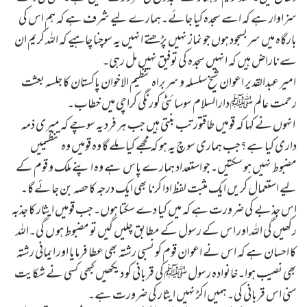
سزاوار ہے کہ اسے سجدہ کیا جائے۔ہمارے لیے شرف ہے کہ ہم اس کی
بارگاہ میں سربسجود ہوں جو نماز نہیں پڑھتے انہیں یہ سوچنا چاہیے کہ اللہ کریم ان
سے ناراض ہیں کہ انہیں سجدہ کی توفیق نہیں مل رہی۔
امیر عبدالقدیر اعوان شیخ سلسلہ و سربراہ تنظیم الاخوان پاکستان کا جلسہ بعثت
رحمت عالم ﷺ دارالسلام سوسائٹی کورنگی کراچی میں خطاب۔
انہوں نے کہا کہ قومیں طاقتور تب بنتی ہیں جب ہر فرد یہ سوچے کہ میری ذمہ
داری کیا ہے؟جب ہماری سوچ یہ ہو کہ مجھے کیا ملے گا وہ قومیں وہ تنظیمیں
مضبوط نہیں ہو سکتیں۔جو استعداد ہمارے پاس ہے وہ اپنے ملک و قوم کے
لیے استعمال کریں ایک مثبت لفظ ادا کرنا بھی ایک درجہ کا حصہ بن جائے گا۔
اس جذبے کی ضرورت ہے کہ میں کیا دے سکتا ہوں۔جب قومیں ایثار کا جذبہ
رکھیں گی اللہ اور اس کے رسول کے مطابق چلیں گیں تو مضبوط ہو ں گی۔اللہ
کا احسان ہے کہ اس نے اعوان قوم کو نسبی رشتہ بھی عطا فرمایا اور ایمانی رشتہ
بھی نصیب ہوا۔خانوادہ رسول ﷺ کی قربانی کو دیکھیں کبھی کسی نے شکایت
سنی اس قربانی کی۔ہمیں اکڑ نہیں ایثار کی ضرورت ہے۔