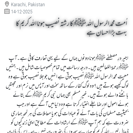
Karachi, Pakistan
14-12-2025
اُمت محمد الرسول اللہ ﷺ کا رشتہ نصیب ہونا اللہ کریم کا
بہت بڑا احسان ہے
اجیر درِ مصطفے ﷺ ہونا دونوں جہاں کے لیے یہی تعارف کافی ہے۔آپ
ﷺ رحمۃ اللعالمین ہیں۔درجہ رسالت میں تمام خصوصیات شامل ہیں۔جنہیں
معیت محمد الرسول اللہ ﷺ نصیب ہوتی ہے انہیں جو جلا نصیب ہوتی ہے وہ
لوگ کیسے ہوتے ہیں؟وہ لوگ کفار کے ساتھ سخت اور آپس میں نرم اور محبتیں
بانٹنے والے ہوتے ہیں۔غیر مسلم بھی جہاں نبی کریم ﷺ کے بتائے
ہوئے اصول اور ضابطے اختیار کرتا ہے وہ دنیا میں آگے ہے اور جب
بحیثیت مسلمان کی بات آئے تو عبادات کی ہو یا معاملات کی ہر لمحہ ہماری
ضرورت ہے کہ ہم آپ ﷺ کے ارشادات کے مطابق اپنی زندگیوں کو
ڈھال لیں۔اللہ کریم کو ہمارے سجدوں کی ضرورت نہیں ہے۔اس کی ذات