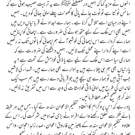
انہوں نے مزید کہا کہ ہمیں درِ مصطفے ﷺ سے یہ تربیت نصیب ہوتی ہے کہ
سانس ٹوٹتا ہے تو ٹوٹ جائے پانی کا گھونٹ پہلے اپنی بھائی کو دیں۔ہمیں
اپنے درمیان اسے تلاش کرنا ہے۔ہمارے اجداد نے قربانیاں دیں ہیں
ہمیں بھی اس ملک کے لیے متحد ہونے کی ضرورت ہے۔اچھائی کو اپنائیں
ہمارے کردار سے اس اچھائی کی خوشبو آئے ہم اچھائی کو باتوں تک نہ رکھیں
اسے اپنے کردار اپنے عمل تک لائیں۔ہمیں دیکھنے کی ضرورت ہے کہ
ہماری سیاست اس ملک کے لیے ہے یا ذاتی خواہش کے تحت ہے؟یہ
پارٹیاں بھی ہم ہی چلا رہے ہیں یہ ادارے بھی ہمارے ہیں،شہداء کی لاشیں
جب آتی ہیں تو ہمارے ہی بچے ہیں جو قربانی دے رہے ہیں ہم سب ایک
خاندان کی طرح ہیں اپنی ذاتی خواہشات کی وجہ سے اس میں تفریق نہ ڈالیں۔
اللہ کریم صحیح شعور عطا فرمائیں۔
یاد رہے کہ اس پروگرام کا انعقاد تنظیم الاعوان سندھ نے کیا۔جس میں ہر طبقہ
ہائے فکر سے تعلق رکھنے والے افراد نے بڑی تعداد میں شرکت کی۔اس کے
علاوہ تنظیم الاعوان سندھ کے چیئر مین فاروق اعوان،صدر زاہد اعوان،وائس
چیئر مین راشد اعوان،کنونیئر جناب مہتدی اعوان،صدر یوتھ سندھ نعیم