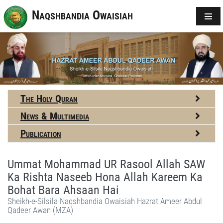
Naqshbandia Owaisiah
The Holy Quran
News & Multimedia
Publication
Ummat Mohammad UR Rasool Allah SAW
Ka Rishta Naseeb Hona Allah Kareem Ka
Bohat Bara Ahsaan Hai
Sheikh-e-Silsila Naqshbandia Owaisiah Hazrat Ameer Abdul
Qadeer Awan (MZA)