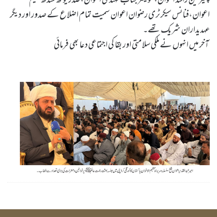
اعوان،فنانس سیکرٹری رضوان اعوان سمیت تمام اضلاع کے صدور اور دیگر
عہدیداران شریک تھے۔
آخر میں انہوں نے ملکی سلامتی اور بقا کی اجتماعی دعا بھی فرمائی
Ummat Mohammad UR Rasool Allah SAW Ka Rishta Naseeb Hona Allah Kareem Ka Bohat Bara Ahsaan Hai by Sheikh-e-Silsila Naqshbandia Owaisiah Hazrat Ameer Abdul Qadeer Awan (MZA) - Press Releases on December 14,2025
Silsila Naqshbandia Owaisiah, Awaisia, Lataif, Zikr Qalbi, Aulia Allah, Shaikh, Tawajja, Nisbat-e-Owaisiah
ZOOM