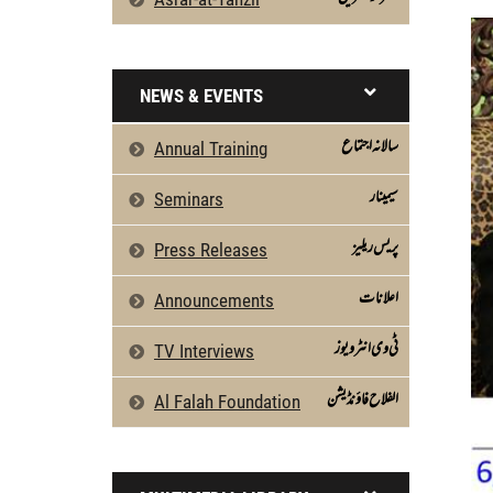
NEWS & EVENTS
سالانہ اجتماع
Annual Training
سیمینار
Seminars
پریس ریلیز
Press Releases
اعلانات
Announcements
ٹی وی انٹرویوز
TV Interviews
الفلاح فاؤنڈیشن
Al Falah Foundation