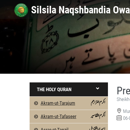
Pre
THE HOLY QURAN
Sheikh
اکرم التراجم
Akram-ut-Tarajum
Mun
اَکرم التّفاسیر
Akram-ut-Tafaseer
06-
Press Release (Monthly Ijtima) by Sheikh
Silsila Naqshbandia Owaisiah, Awaisia, 
اسرارالتنزیل
Asrar-at-Tanzil