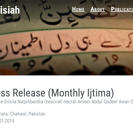
Home
About
Publicat
ss Release (Monthly Ijtima)
-e-Silsila Naqshbandia Owaisiah Hazrat Ameer Abdul Qadeer Awan 
ara, Chakwal, Pakistan
01-2019
-e-Silsila Naqshbandia Owaisiah Hazrat Ameer Abdul Qadeer Awan (MZA) - Press Releases on January 6,2019
Lataif, Zikr Qalbi, Aulia Allah, Shaikh, Tawajja, Nisbat-e-Owaisiah