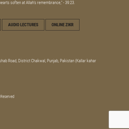
 hearts soften at Allah's remembrance," - 39:23.
AUDIO LECTURES
ONLINE ZIKR
shab Road, District Chakwal, Punjab, Pakistan (Kallar kahar
 Reserved