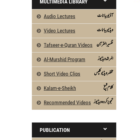
MULTIMEDIA LIBRARY
آڈیو بیانات
Audio Lectures
ویڈیو بیانات
Video Lectures
تفسیرالقرآن
Tafseer-e-Quran Videos
المرشد ویڈیوز
Al-Murshid Program
مختصر ویڈیو کلپس
Short Video Clips
كلام شیخ
Kalam-e-Sheikh
تجویز کردہ ویڈیوز
Recommended Videos
PUBLICATION