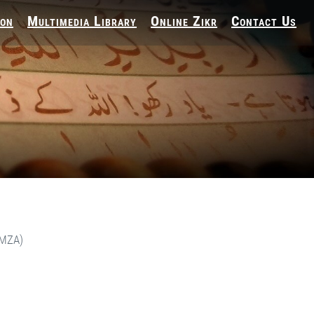
ion
Multimedia Library
Online Zikr
Contact Us
(MZA)