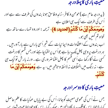
معیتِ باری کا پہلا درجہ
(یہ درجہ عام ہے) مومن و کافر، زاہد و فاسق ہونا بندوں کی طرف سے ہے اور
اُس کی طرف سے ایک ہی اعلان ہے
، ترجمہ: اور وہ تمہارے ساتھ ہے
وَھوَمَعَکُمْ اَیْنَ مَا کُنْتُمْ (الحدید: 4)
خواہ تم کہیں بھی ہو۔
اب بندوں کے اعتقادات و ایمانیات کے شجر اُسی باراں سے بارآور ہیں۔
ہر درخت پر وہی پھل لگ رہا ہے جو اُس پر لگنا چاہئے اور جس قسم کا درخت
کسی نے اُگا رکھا ہے اُسی قسم کا پھل لگنا ضروری ہے۔ ورنہ بارش تو ایک ہی
ہے، نہ رنگ میں اختلاف نہ ذائقہ و تاثیر میں، یہ ہے
وَھوَمَعَکُمْ اَیْنَ مَا
کُنْتُمْ۔
معیتِ باری کا دوسرا درجہ
جس نے اُس کی عمومی معیت کو جانا، اُس کی بے پایاں عنایات کا علم حاصل
کیا، لامحالہ اس کا قلب بارگاہ الٰہی میں جھک گیا۔ اس کا وجود اطاعت شعار بن