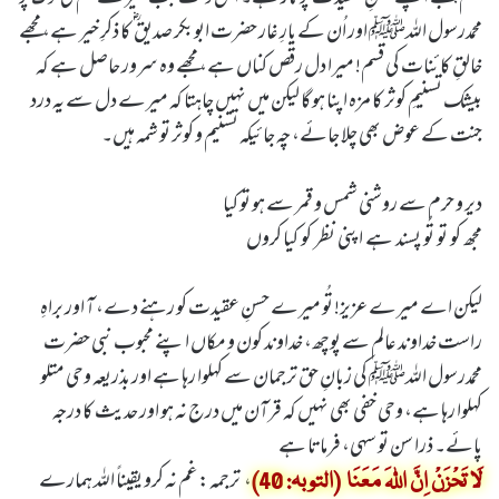
محمدرسول اللہﷺ اور اُن کے یارِ غار حضرت ابوبکر صدیق ؓ کا ذکرِ خیر ہے، مجھے
خالقِ کائنات کی قسم! میرا دل رقص کناں ہے، مجھے وہ سرور حاصل ہے کہ
بیشک تسنیمِ کوثر کا مزہ اپنا ہو گا لیکن میں نہیں چاہتا کہ میرے دل سے یہ درد
جنت کے عوض بھی چلا جائے، چہ جائیکہ تسنیم و کوثر تو شمہ ہیں۔
دیر و حرم سے روشنی شمس و قمر سے ہو تو کیا
مجھ کو تو تُو پسند ہے اپنی نظر کو کیا کروں
لیکن اے میرے عزیز! تُو میرے حسنِ عقیدت کو رہنے دے، آ اور براہِ
راست خداوند عالم سے پوچھ، خداوند کون و مکاں اپنے محبوب نبی حضرت
محمدرسول اللہﷺ کی زبانِ حق ترجمان سے کہلوا رہا ہے اور بذریعہ وحی متلو
کہلوا رہا ہے، وحی خفی بھی نہیں کہ قرآن میں درج نہ ہو اور حدیث کا درجہ
پائے۔ ذرا سن تو سہی، فرماتا ہے
، ترجمہ: غم نہ کرو یقیناً اللہ ہمارے
لَا تَحْزَنْ اِنَّ اللہَ مَعَنَا (التوبہ: 40)