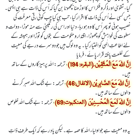
گیا، تقویٰ اور ذکر و فکر اس کا اوڑھنا بچھونا بن گیا کہ اُس کی ذات ہے ہی ایسی۔
جس کسی نے اُس کی ذات کا اقرار کیا، تب ہی کیا جب کوئی رتی معرفت کی
نصیب ہوئی تو پھر اُس کا وہ ہو رہا، دنیا اور اس کی رنگینی سے منہ موڑا، دولت و
سطوت کی خواہش کو چھوڑا، اقتدار و حکومت کے بتوں کو توڑا اور ہمیشہ کے
لئے اطاعتِ الٰہی کو اختیار کیا۔ یہ وہ لوگ ہیں جو دوسرے درجے کی معیت
کے خلعت یافتہ قرار پائے، فرمایا
، ترجمہ: اللہ پرہیزگاروں کے ساتھ
اِنَّ اللہَ مَعَ الْمُتَّقِیْن َ (البقرہ: 194)
ہیں۔
، ترجمہ: بے شک اللہ صبر کرنے
اِنَّ اللہَ مَعَ الصَّابِرِیْن (الانفال:46)
والوں کے ساتھ ہیں۔
، ترجمہ: بے شک اللہ خلوص
اِنَّ اللہَ لَمَعَ الْمُحْسِنِیْنَ (العنکبوت:69)
والوں کے ساتھ ہیں۔
یہ وہ معیت ہے جو اولیاء اللہ کا حصہ ہے۔ لیکن یاد رہے کہ ایک طرف ذاتِ