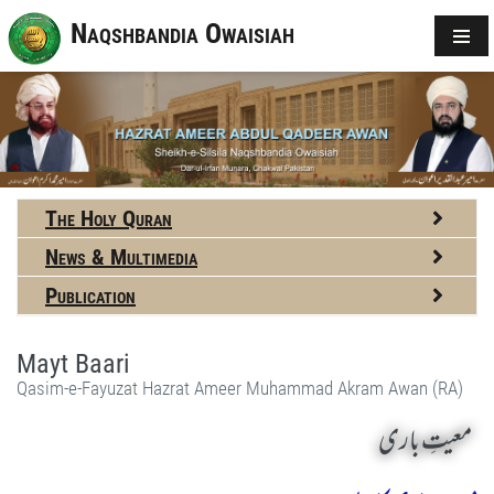
Naqshbandia Owaisiah
The Holy Quran
News & Multimedia
Publication
Mayt Baari
Qasim-e-Fayuzat Hazrat Ameer Muhammad Akram Awan (RA)
معیتِ باری