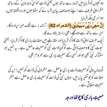
دو نبیوں کو فرمایا میں تمہارے ساتھ ہوں یعنی ذاتِ موسیٰ ؑ و ہارون ؑ کے ساتھ
مگر اپنی طرف سے اپنے اوصاف بیان فرمائے کہ سنتا ہوں اور دیکھتا ہوں۔
دوسری جگہ فرمایا
، ترجمہ: بے شک میرا پروردگار
اِنَّ مَعِیَ رَبِّیْ سَیَہْدِیْنِ (الشعر اء: 62)
میرے ساتھ ہے وہ مجھے ابھی راستہ بتادے گا۔
ایک طرف اپنی ذات کا ذکر فرمایا اور مقابلے میں صفاتِ باری کا ذکر فرمایا، یعنی
نبوت نبی ؑ کا وصفِ ذاتی ہے تو گویا ذاتِ نبی ؑ کو معیت حاصل ہے۔ یہ نہیں ہو
سکتا کہ نبی ؑ بھی ہو اور کسی لمحے معیتِ باری سے محروم بھی۔
تو جہاں ولی کو معیت ذاتِ باری حاصل ہے مگر ولی کی ذات کو نہیں اس کی
صفات کو جو تغیرپذیر ہیں، وہاں نبی ؑ کی ذات کو معیتِ باری حاصل ہے مگر
معیتِ صفاتی ہے۔
معیتِ باری کا چوتھا درجہ