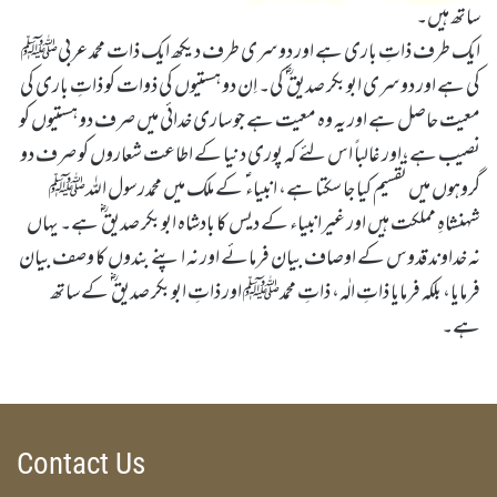
ساتھ ہیں۔
ایک طرف ذاتِ باری ہے اور دوسری طرف دیکھ ایک ذات محمد عربیﷺ
کی ہے اور دوسری ابوبکر صدیق ؓ کی۔ اِن دو ہستیوں کی ذوات کو ذاتِ باری کی
معیت حاصل ہے اور یہ وہ معیت ہے جو ساری خدائی میں صرف دو ہستیوں کو
نصیب ہے،اور غالباً اس لئے کہ پوری دنیا کے اطاعت شعاروں کو صرف دو
گروہوں میں تقسیم کیا جا سکتا ہے، انبیاء ؑ کے ملک میں محمدرسول اللہﷺ
شہنشاہِ مملکت ہیں اور غیرانبیاء کے دیس کا بادشاہ ابوبکر صدیق ؓ ہے۔ یہاں
نہ خداوند قدوس کے اوصاف بیان فرمائے اور نہ اپنے بندوں کا وصف بیان
فرمایا، بلکہ فرمایا ذاتِ الٰہ، ذاتِ محمدﷺ اور ذاتِ ابوبکر صدیق ؓ کے ساتھ
ہے۔
Mayt Baari by Qasim-e-Fayuzat Hazrat Ameer Muhammad Akram Awan (RA) - Feature Topics in Munara, Chakwal, Pakistan on August 1,2020 - Silsila Naqshbandia Owaisiah, Tasawwuf, Sufia, Sufi, Silasil zikr, Zikr, Ziker Allah, Silasil-e-Aulia Allah
Silsila Naqshbandia Owaisiah,
Contact Us