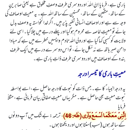
باری ہے، فرمایا اِنَّ اللہ َ اور دوسری طرف وصفِ مخلوق ہے یعنی صابرین
کے ساتھ، متقین کے ساتھ، محسنین کے ساتھ اللہ ہے۔ یہ معیت اوصاف کی
وجہ سے ہے اور اوصافِ انسانی تغیر پذیر ہیں۔ اگر خدانخواستہ یہ وصف بدل
جائے تو معیتِ خاصہ سے محروم ہو گیا اور پہلے درجے میں چلا گیا۔ اسی لئے
ولایت کو کسبی کہا گیا ہے اور ولی اللہ تادم ِ واپسیں خطرے میں ہے کہ مبادا
دامنِ صبر ہاتھ سے نہ نکل جائے، تو اس دوسرے درجے میں ایک طرف
بندہ کے اوصاف ہیں اور دوسری طرف ذاتِ باری ہے۔
معیتِ باری کا تیسرا درجہ
یہ درجہ انبیاء ؑ کا ہے۔ جس ذات کو نبوت کا درجہ حاصل ہے، اسے بواسطہ
نبوت معیت بھی حاصل ہے۔ مگر یہاں معیتِ صفاتی بیان فرمائی ہے، مثلاً
فرمایا
، ترجمہ: بے شک میں آپ دونوں
اِنَّنِیْ مَعَکُمَا اَسْمَعْ وَاَرٰی (طٰہ: 46)
کے ساتھ ہوں (سب) سنتا ہوں اور دیکھتا ہوں۔