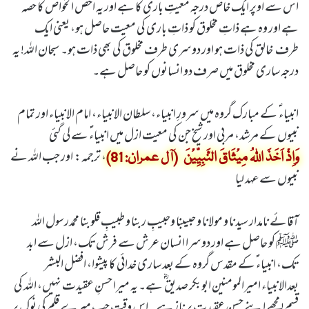
اس سے اوپر ایک خاص درجہ معیتِ باری کا ہے اور یہ اخص الخواص کا حصہ
ہے اور وہ ہے ذاتِ مخلوق کو ذاتِ باری کی معیت حاصل ہو، یعنی ایک
طرف خالق کی ذات ہو اور دوسری طرف مخلوق کی بھی ذات ہو۔ سبحان اللہ! یہ
درجہ ساری مخلوق میں صرف دو انسانوں کو حاصل ہے۔
انبیاء ؑ کے مبارک گروہ میں سرورِ انبیاء، سلطان الانبیاء، امام الانبیاء اور تمام
نبیوں کے مرشد، مربی اور شیخ جن کی معیت ازل میں انبیاءؑ سے لی گئی
، ترجمہ: اور جب اللہ نے
وَاِذْ اَخَذَ اللہُ مِیْثَاقَ النَّبِیِّیْنَ (آل عمران: 81)
نبیوں سے عہد لیا
آقائے نامدار سیدنا و مولانا و حبیبنا وحبیبِ ربنا و طبیبِ قلوبنا محمدرسول اللہ
ﷺ کو حاصل ہے اور دوسرا انسان عرش سے فرش تک، ازل سے ابد
تک، انبیاء ؑکے مقدس گروہ کے بعد ساری خدائی کا پیشوا، افضل البشر
بعدالانبیاء امیرالمومنین ابوبکر صدیق ؓ ہے۔ یہ میرا حسنِ عقیدت نہیں، اللہ کی
قسم! مجھے اپنے حسنِ عقیدت پر ناز ہے۔ اس وقت جب میرے قلم کی نوک پر