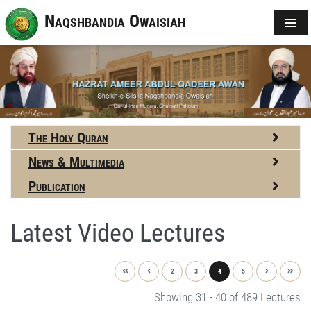
Naqshbandia Owaisiah
The Holy Quran
News & Multimedia
Publication
Latest Video Lectures
2
3
4
5
Showing 31 - 40 of 489 Lectures