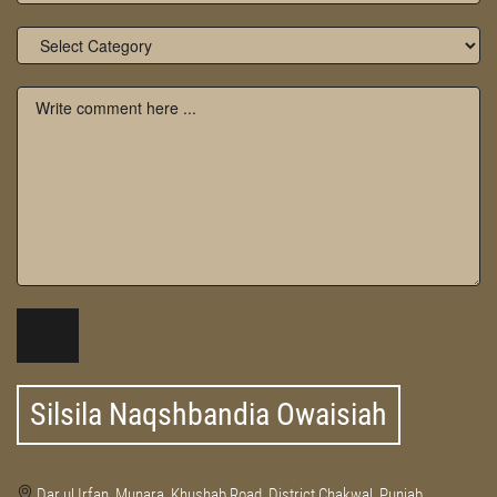
Silsila Naqshbandia Owaisiah
Dar ul Irfan, Munara, Khushab Road, District Chakwal, Punjab,