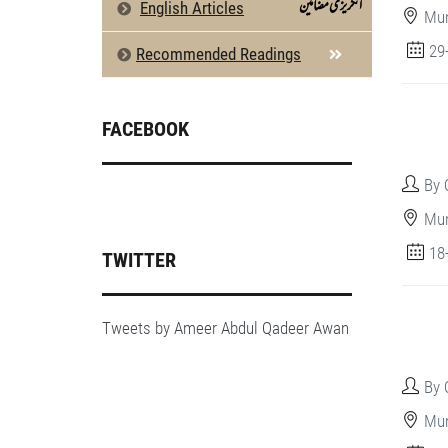
انگریزی مضامین
English Articles
Mun
29
Recommended Readings
FACEBOOK
By 
Mun
18
TWITTER
Tweets by Ameer Abdul Qadeer Awan
By 
Mun