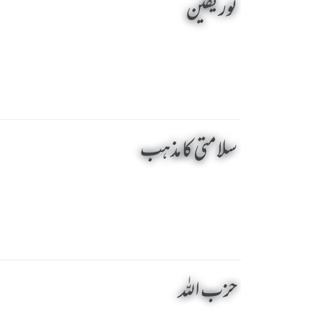
نور یقین
سلامتی کا مذہب
حزب اللہ