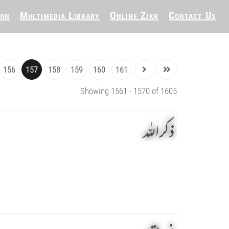
ion
Multimedia Library
Online Zikr
Contact Us
156
157
158
159
160
161
Showing 1561 - 1570 of 1605
ذکر اللہ