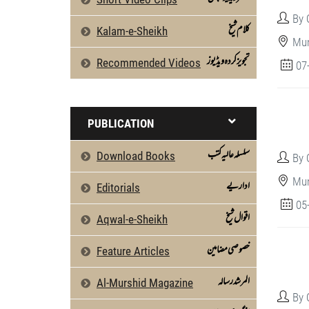
By 
كلام شیخ
Kalam-e-Sheikh
Mun
تجویز کردہ ویڈیوز
Recommended Videos
07
PUBLICATION
سلسلہ عالیہ کتب
Download Books
By 
Mun
اداریے
Editorials
05
اقوال شیخ
Aqwal-e-Sheikh
خصوصی مضامین
Feature Articles
المرشد رسالہ
Al-Murshid Magazine
By 