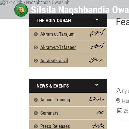
Fea
THE HOLY QURAN
اکرم التراجم
Akram-ut-Tarajum
اَکرم التّفاسیر
Akram-ut-Tafaseer
اسرارالتنزیل
Asrar-at-Tanzil
NEWS & EVENTS
By 
سالانہ اجتماع
Annual Training
Mun
26
سیمینار
Seminars
پریس ریلیز
Press Releases