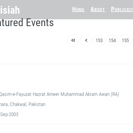
Home
About
Publicat
tured Events
153
154
155
Qasim-e-Fayuzat Hazrat Ameer Muhammad Akram Awan (RA)
ara, Chakwal, Pakistan
-Sep-2003