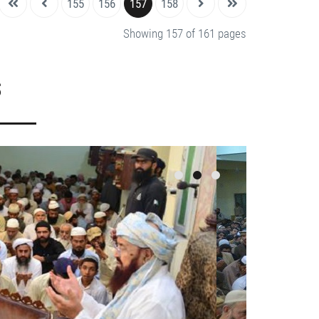
155
156
157
158
Showing 157 of 161 pages
S