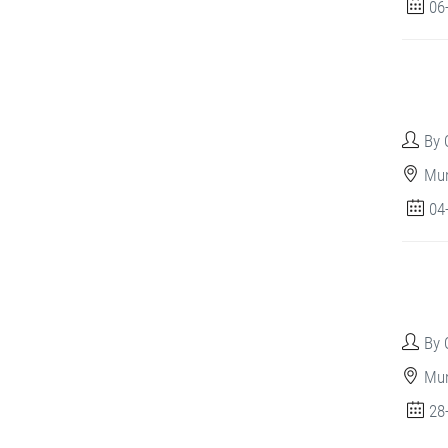
06
By 
Mun
04
By 
Mun
28