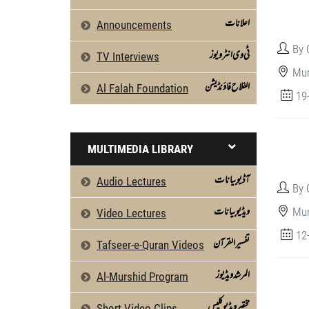
اعلانات
Announcements
By 
ٹی وی انٹرویوز
TV Interviews
Mun
الفلاح فاؤنڈیشن
Al Falah Foundation
19
MULTIMEDIA LIBRARY
آڈیو بیانات
Audio Lectures
By 
ویڈیو بیانات
Mun
Video Lectures
12
تفسیرالقرآن
Tafseer-e-Quran Videos
المرشد ویڈیوز
Al-Murshid Program
مختصر ویڈیو کلپس
Short Video Clips