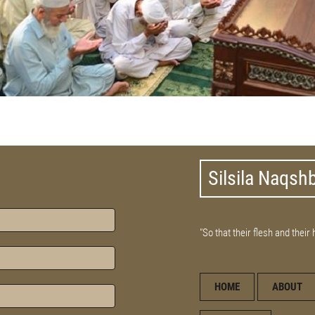
Silsila Naqsh
"So that their flesh and their
HOME
ABOUT