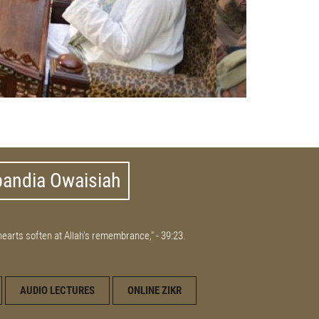
bandia Owaisiah
 hearts soften at Allah's remembrance," - 39:23.
AUDIO LECTURES
ONLINE ZIKR