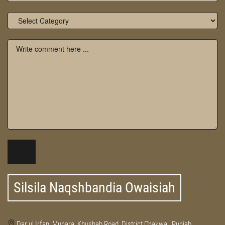
Silsila Naqshbandia Owaisiah
Dar ul Irfan, Munara, Khushab Road, District Chakwal, Punjab,