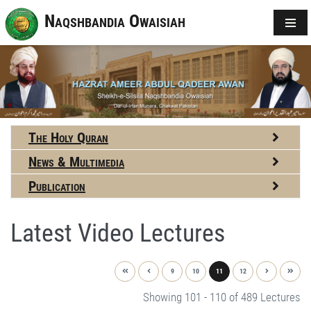
Naqshbandia Owaisiah
The Holy Quran
News & Multimedia
Publication
Latest Video Lectures
9
10
11
12
Showing 101 - 110 of 489 Lectures