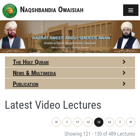
Naqshbandia Owaisiah
The Holy Quran
News & Multimedia
Publication
Latest Video Lectures
11
12
13
14
Showing 121 - 130 of 489 Lectures