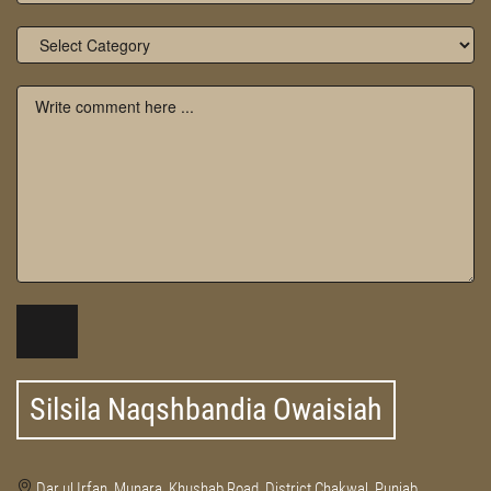
Silsila Naqshbandia Owaisiah
Dar ul Irfan, Munara, Khushab Road, District Chakwal, Punjab,