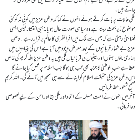
طرح سے نہ ہے اس لیے ہم اعمال کے اختیار کرنے میں بھی کمزوری کر
جاتے ہیں۔
ملکی حالات پر بات کرتے ہوئے انہوں نے کہا کہ وطن عزیز میں کوئی نہ کوکئی
موضوع زیر بحث رہتا ہے وہ سیاسی صورت حال ہو یا مذہبی انتشار لیکن ایسی
فضا بنی رہتی ہے کہ جس سے ملک میں افراتفری کا عالم برقرار رہے۔وطن
عزیز بے شمار قربانیوں کے بعد معرض وجود میں آیا ہے اس کی بنیادوں میں
ہماری ماؤں بہنوں اور بیٹیوں کی قربانیاں لگی ہیں یہ وطن عزیزاللہ کریم کی خاص
عطا ہے حب الوطنی کا جزبہ بھی تب ہی ہو گا جب اسلام پر عمل کیا جائے گا
اس وطن عزیزکی حقیقت اسلام کو اپنانے سے ہی سمجھ میں آئے گی۔اللہ کریم
صحیح شعور عطا فرمائیں
آخر میں انہوں نے امت مسلمہ کے اتحاد اور ملکی بقا اور امن کے لیے خصوصی
دعا فرمائی۔