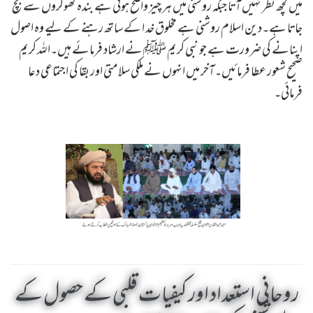
میں کچھ نظر نہیں آتا جبکہ روشنی میں ہر چیز واضح ہوتی ہے بندہ ٹھوکروں سے بچ
جاتا ہے۔دین اسلام روشنی ہے مخلوق خد ا کے ساتھ رہنے کے لیے وہ اصول
اپنانے کی ضرورت ہے جو نبی کریم ﷺ نے ارشاد فرمائے ہیں۔اللہ کریم
صحیح شعور عطا فرمائیں۔آخر میں انہوں نے ملکی سلامتی اور بقا کی اجتماعی دعا
فرمائی۔
روحانی استعداد اور کیفیات قلبی کے حصول کے