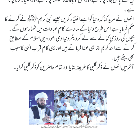
شیخ کے پاس جانا پڑتا ہے اور اس کو باقاعدہ سیکھنا پڑتا ہے اور اختیار کرنا پڑتا
ہے۔
انہوں نے مزید کہا کہ دنیا کو ایسے اختیار کریں جیسے نبی کریم ﷺ نے کرنے کا
حکم فرمایا ہے اس طرح دنیا کے سارے کام عبادات میں شمار ہوں گے۔
بچوں کی روزی کمانے سے لے کر دیگر دنیا وی امور دین اسلام کے مطابق
کرنے سے اللہ کریم اجر بھی عطا فرماتے ہیں اور یہی کام قر ب الہی کا سبب
بھی بنتے ہیں۔
آخر میں انہوں نے ذکر قلبی کا طریقہ بتایا اور تمام حاضرین کو ذکر قلبی کرایا۔