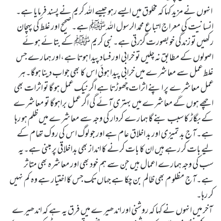
انہوں نے مزید کہا کہ مخلوق میں ایسے رہو جیسے اللہ کریم نے پسند فرمایا ہے۔
انسانیت کی معراج اتباع محمد الرسول اللہ ﷺ ہے۔صحیح اور غلط کی پہچان
رکھیں تو زندگی خوبصورت گزرتی ہے۔نبی کریم ﷺ کے بتائے ہوئے
اصولوں کے مطابق نہ چلیں تو خرابی اور فساد پیدا ہوتا ہے،اور ہمارے جس
غلط عمل سے معاشرے میں خرابی پیدا ہوئی اس کا بھی جواب دینا ہوگا۔ہر
عمل معاشرے پر اپنے اثرات چھوڑتا ہے اگر نیک عمل ہو گا تو اثرات بھی
اچھے ہوں گے معاشرے میں بہتری آئے گی اگر عمل براہوگا تو معاشرے
کے بگاڑ کا سبب بنے گا ہمارے کردار کی وجہ سے معاشرے میں ظلم ہو رہا
ہے۔آج بد تمیزی اور بد اخلاق عام ہے اور جو لوگ اس کی روک تھام کے
لیے بات کر رہے ہیں ان کا بات کرنے کا انداز بھی بداخلاقی پر مبنی ہے۔یہ
سب کی وجہ ہمارے اعمال ہیں جن سے ہم خود بھی اور معاشرہ بھی متاثر
ہے۔آج مظلو م بھی ظالم بن چکا ہے جہاں تک جس کا اختیار ہے وہ کم نہیں
کر رہا۔
آخر میں انہوں نے کہا کہ روشنی اور اندھیر ے میں فرق یہ ہے کہ اندھیرے