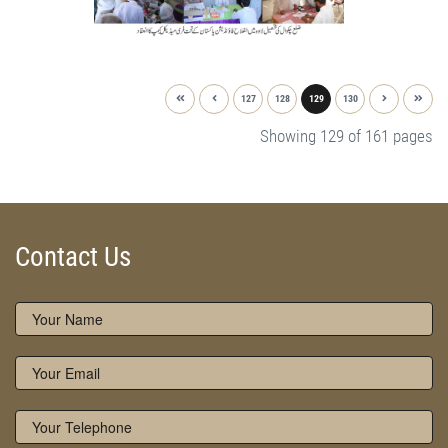
127
128
129
130
Showing 129 of 161 pages
Contact Us