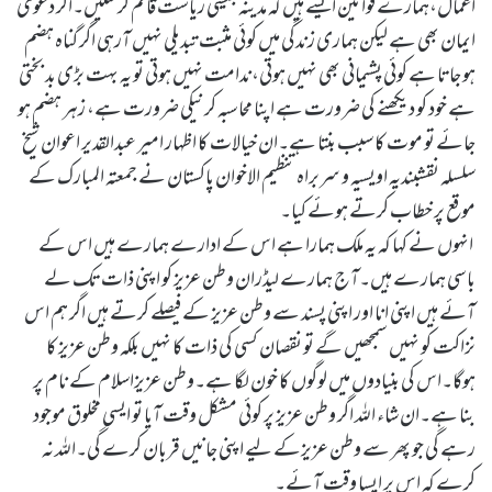
اعمال،ہمارے قوانین ایسے ہیں کہ مدینہ جیسی ریاست قائم کر سکیں۔اگر دعوی
ایمان بھی ہے لیکن ہماری زندگی میں کوئی مثبت تبدیلی نہیں آرہی اگر گناہ ہضم
ہو جاتا ہے کوئی پشیمانی بھی نہیں ہوتی،ندامت نہیں ہوتی تو یہ بہت بڑی بد بختی
ہے خود کو دیکھنے کی ضرورت ہے اپنا محاسبہ کرنیکی ضرورت ہے، زہر ہضم ہو
جائے تو موت کا سبب بنتا ہے۔ان خیالات کا اظہار امیر عبدالقدیر اعوان شیخ
سلسلہ نقشبندیہ اویسیہ و سربراہ تنظیم الاخوان پاکستان نے جمعتہ المبارک کے
موقع پر خطاب کرتے ہوئے کیا۔
انہوں نے کہا کہ یہ ملک ہمارا ہے اس کے ادارے ہمارے ہیں اس کے
باسی ہمارے ہیں۔آج ہمارے لیڈران وطن عزیز کو اپنی ذات تک لے
آئے ہیں اپنی انا اور اپنی پسند سے وطن عزیز کے فیصلے کرتے ہیں اگر ہم اس
نزاکت کو نہیں سمجھیں گے تو نقصان کسی کی ذات کا نہیں بلکہ وطن عزیز کا
ہوگا۔اس کی بنیادوں میں لوگوں کا خون لگا ہے۔وطن عزیزاسلام کے نام پر
بنا ہے۔ان شاء اللہ اگر وطن عزیز پر کوئی مشکل وقت آیا تو ایسی مخلوق موجود
رہے گی جو پھر سے وطن عزیزکے لیے اپنی جانیں قربان کرے گی۔اللہ نہ
کرے کہ اس پر ایسا وقت آئے۔