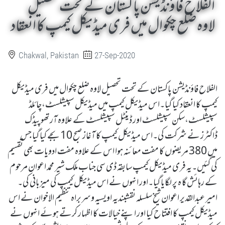
الفلاح فاؤنڈیشن پاکستان کے تحت تحصیل
لاوہ ضلع چکوال میں فری میڈیکل کیمپ کا انعقاد
Chakwal, Pakistan
27-Sep-2020
الفلاح فاؤنڈیشن پاکستان کے تحت تحصیل لاوہ ضلع چکوال میں فری میڈیکل
کیمپ کا انعقاد کیا گیا۔اس میڈیکل کیمپ میں میڈیکل سپیشلسٹ،چائلڈ
سپیشلسٹ،سکن سپیشلسٹ اور ڈینٹل سپیشلسٹ کے علاوہ آرتھوپیڈک
ڈاکٹرز نے شرکت کی۔اس میڈیکل کیمپ کا آغاز صبح 10 بجے کیا گیا جس
میں 380 مریضوں کا مفت معائنہ ہوا اس کے علاوہ مفت ادویات بھی تقسیم
کی گئیں۔یہ فری میڈیکل کیمپ سابقہ ڈی سی جناب ملک شیر محمد اعوان مرحوم
کے رہائش گا ہ پر لگایا گیا۔اور انہوں نے اس میڈیکل کیمپ کی میزبانی کی۔
امیر عبدالقدیر اعوان شیخ سلسلہ نقشبندیہ اویسیہ وسربراہ تنظیم الاخوان نے اس
میڈیکل کیمپ کا افتتاح کیا اور اپنے خیالات کا اظہار کرتے ہوئے انہوں نے