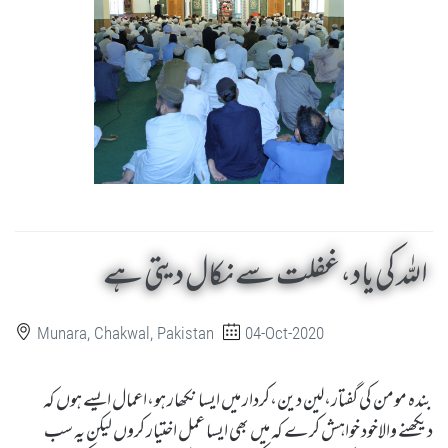
اللہ کی یاد،غفلت سے نکال دیتی ہے
Munara, Chakwal, Pakistan
04-Oct-2020
بندہ مومن کی گفتار،لین دین،کردار میں ایسا نکھار ہو،اعمال ایسے ہوں کہ
دیکھنے والاخود خواہش کرے کہ میں بھی ایسا عمل اختیار کروں لیکن یہ سب