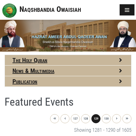
Naqshbandia Owaisiah
The Holy Quran
News & Multimedia
Publication
Featured Events
127
128
129
130
Showing 1281 - 1290 of 1605