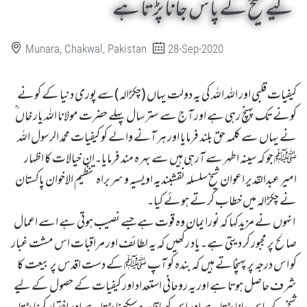
لیے شیخ کے پاس جانا پڑتا ہے
Munara, Chakwal, Pakistan
28-Sep-2020
کیفیات قلبی اور اللہ اللہ کی یہ دولت یہاں (چکڑالہ)سے پوری دنیا کے کونے
کونے تک پہنچ رہی ہے اور آج سے ستر سال پہلے حضرت مولانا اللہ یار خاں ؒ
نے یہاں سے کلمہ حق بلند فرمایا اور ہر آنے والے کو کیفیات محمد الرسول اللہ
ﷺ جو کہ سینہ اطہر سے آرہی ہیں سے بہر ہ مند فرمایا۔ان خیالات کا اظہار
امیر عبدالقدیر اعوان شیخ سلسلہ نقشبندیہ اویسیہ و سربراہ تنظیم الاخوان پاکستان
نے چکڑالہ میں خطاب کرتے ہوئے کیا۔
انہوں نے مزیدکہا کہ نورایمان وہ قوت ہے جسے نصیب ہوتی ہے اسے اعمال
صالح پر مجبور کر دیتی ہے۔یاد رکھیں کہ یہ لطائف اور مراقبات اس مشت غبار
کو اس درجہ پر پہنچاتے ہیں کہ بندہ کو آپ ﷺ کے دست اقدس پر بیعت کا
شرف حاصل ہوتا ہے اور یہ روحانی استعداد اور کیفیات کے حصول کے لیے