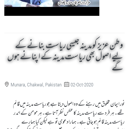
وطن عزیز کو مدینہ جیسی ریاست بنانے کے
لیے اصول بھی ریا ست مدینہ کے اپنانے ہوں
گے
Munara, Chakwal, Pakistan
02-Oct-2020
نور ایمان مخلوق میں رہنے کے وہ اصول دیتا ہے جو ریاست مدینہ میں قائم
تھے۔ہر فرد سے ریاست مدینہ کا عکس نظر آتا ہے۔ہر مومن کے اند ر
ریاست مدینہ قائم ہو جاتی ہے۔ہمارا دعوی تو ہے لیکن کیا ہمارے