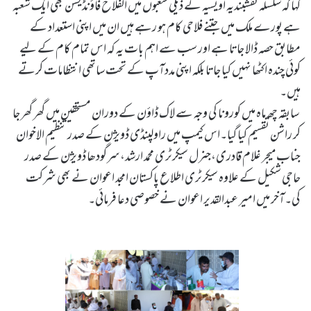
کہا کہ سلسلہ نقشبندیہ اویسیہ کے ذیلی شعبوں میں الفلاح فاؤنڈیشن بھی ایک شعبہ
ہے پورے ملک میں جتنے فلاحی کام ہو رہے ہیں ان میں اپنی استعداد کے
مطابق حصہ ڈالا جاتا ہے اور سب سے اہم بات یہ کہ اس تمام کام کے لیے
کوئی چندہ اکٹھا نہیں کیا جاتا بلکہ اپنی مددآپ کے تحت ساتھی انتظامات کرتے
ہیں۔
سابقہ چھ ماہ میں کورونا کی وجہ سے لاک ڈاؤن کے دوران مستحقین میں گھر گھر جا
کر راشن تقسیم کیا گیا۔اس کیمپ میں راولپنڈی ڈویژن کے صدر تنظیم الاخوان
جناب میجر غلام قادری،جنرل سیکرٹری محمد ارشد،سرگودھا ڈویژن کے صدر
حاجی شکیل کے علاوہ سیکرٹری اطلاع پاکستان امجد اعوان نے بھی شرکت
کی۔آخر میں امیر عبدالقدیر اعوان نے خصوصی دعا فرمائی۔