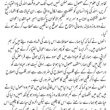
ظاہری علوم کے حصول سے ممکن نہیں جب تک ھمہ وقت اللہ کی یاد اختیار نہ
کریں، اللہ کی یاد انسان کو غفلت سے نکال دیتی ہے۔ان خیالات کا اظہار شیخ
سلسلہ نقشبندیہ اویسیہ و سربراہ تنظیم الاخوان پاکستان امیر عبدالقدیر اعوان
نے دوروزہ ماہانہ روحانی اجتماع کے موقع پر سالکین سے خطاب کرتے ہوئے
کیا۔
انہوں نے کہا کہ کیا ہمارے معاملات اس بات کی شہادت دیتے ہیں کہ ہم
مسلمان ہیں۔اگر ایسا نہیں ہے تو پھر ہمارے اعمال اختیار کرنے میں کہیں
خرابی ہے، ہماری تو عبادات میں بھی سودے بازی ہوتی ہے فرائض کی
ادائیگی میں بھی ہمارا مقصد حصول دنیا ہوتا ہے۔اپنی نیت اور عبادات کو
درست کرنے کے لیے قلب کی اصلاح کی ضرورت ہے اور قلب کی اصلاح
کے لیے ذکر قلبی اور کیفیات قلبی کا حصول ضرور ی ہے۔
انہوں نے مزید کہا کہ ہم اس دنیا میں اس فانی جہان میں تمام وہ اصول اپناتے
ہیں جن میں نقصان کم سے کم ہو اور فائدہ زیادہ سے زیادہ ہو کیونکہ ہمیں دنیا کی
حیات جو ہمارے سامنے ہے اس کا یقین ہے لیکن اخروی حیات کا یقین اس