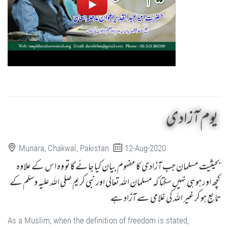
یوم آزادی
Munara, Chakwal, Pakistan
12-Aug-2020
بحیثیت مسلمان جب آزادی کا مفہوم بیان کیا جائے گا تو وہ اس کے علاوہ
کچھ اور ہو ہی نہیں سکتا کہ مسلمان اللہ تعالی اور نبی کریم صلی اللہ علیہ وسلم کے
تابع ہو کر غیر اللہ کی غلامی سے آزاد ہے
As a Muslim, when the definition of freedom is stated,