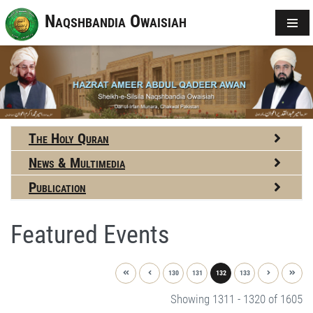
Naqshbandia Owaisiah
The Holy Quran
News & Multimedia
Publication
Featured Events
130
131
132
133
Showing 1311 - 1320 of 1605