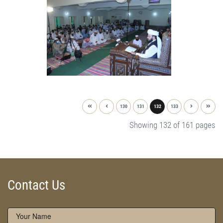
130
131
132
133
Showing 132 of 161 pages
Contact Us