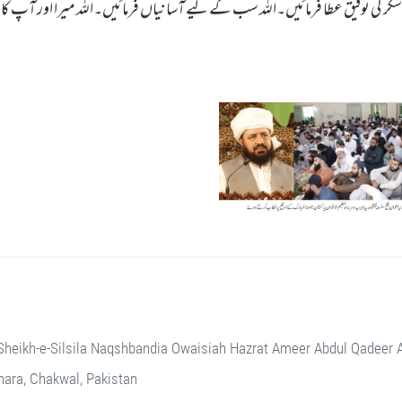
شکر کی توفیق عطا فرمائیں۔اللہ سب کے لیے آسانیاں فرمائیں۔اللہ میرا اور آپ کا ح
Sheikh-e-Silsila Naqshbandia Owaisiah Hazrat Ameer Abdul Qadeer
ara, Chakwal, Pakistan