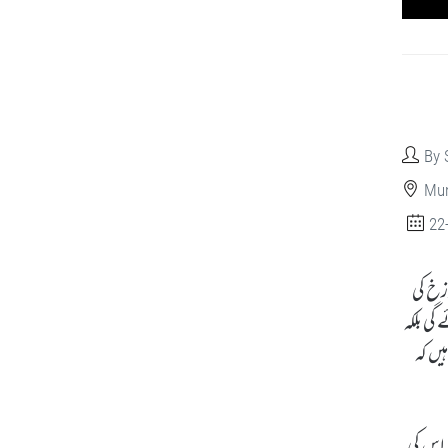
By 
Mun
22
وزخ کی
گی بلکہ
یں کہ
ر اس کی