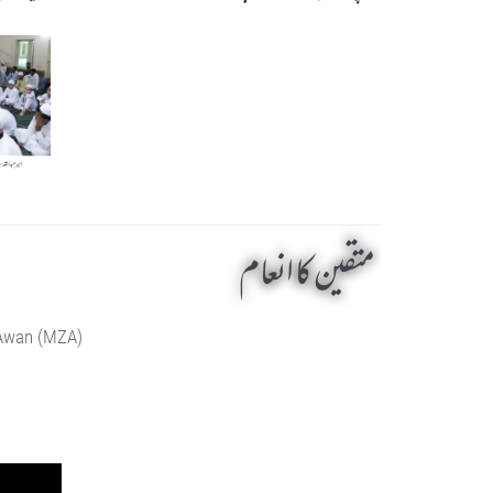
متقین کا انعام
 Awan (MZA)