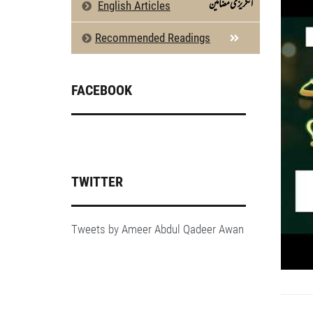
انگریزی مضامین
English Articles
Recommended Readings
FACEBOOK
TWITTER
Tweets by Ameer Abdul Qadeer Awan