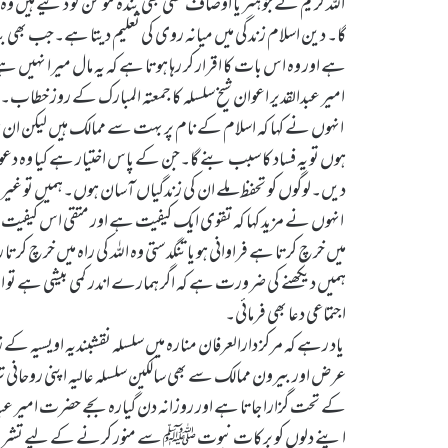
اللہ کریم نے جو ہنر یا اوصاف کسی بھی بندہ مومن کو دئیے ہیں و
گا۔ دین اسلام زندگی میں میانہ روی کی تعلیم دیتا ہے۔جب بھی بن
ہے اور وہ اس بات کا اقرار کر رہا ہوتا ہے کہ یہ مال میرا نہیں
امیر عبدالقدیر اعوان شیخ سلسلہ کا جمعتہ المبارک کے روز خطاب۔
انہوں نے کہا کہ اسلام کے نام پر بہت سے ممالک ہیں لیکن ان میں اسل
ہوں تو یہ فساد کا سبب بنے گا۔جن کے پاس اختیار ہے کیا وہ دع
دیں۔لوگوں کو تحفظ ملے ان کی زندگیاں آسان ہوں۔ہمیں تو غیر مس
انہوں نے مزید کہا کہ تقوی ایک کیفیت ہے اور متقی اس کیفیت 
میں خرچ کرتا ہے فراوانی ہو یا تنگدستی وہ اللہ کی راہ میں خر
ہمیں دیکھنے کی ضرورت ہے کہ اگر ہمارے اندر کمی بیشی ہے تو اسے 
اجتماعی دعا بھی فرمائی۔
عرض اور بیرون ممالک سے بھی سالکین سلسلہ عالیہ اپنی روحانی
کے تحت گزارا جاتا ہے اور روزانہ دن گیارہ بجے حضرت امیر عب
اپنے دلوں کو برکات نبوت ﷺ سے منور کرنے کے لیے تشر