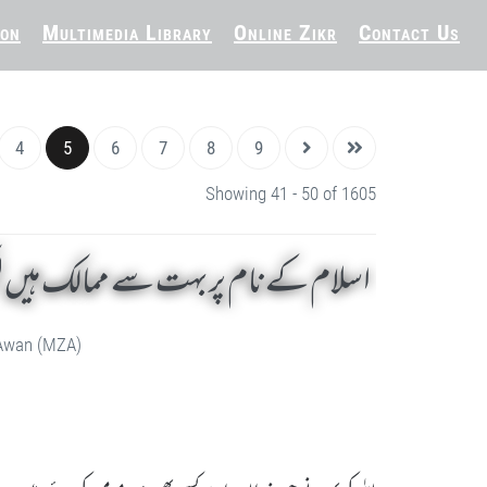
ion
Multimedia Library
Online Zikr
Contact Us
4
5
6
7
8
9
Showing 41 - 50 of 1605
اسلام کے نام پر بہت سے ممالک ہیں لیک
 Awan (MZA)