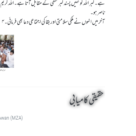
ہے۔کبر اللہ کو نہیں پسند کبر متقی کے مقابل آتا ہے۔اللہ کریم 
ناصر ہو۔
آخر میں انہوں نے ملکی سلامتی اور بقا کی اجتماعی دعا بھی فرمائی۔۴
حقیقی کامیابی
 Awan (MZA)