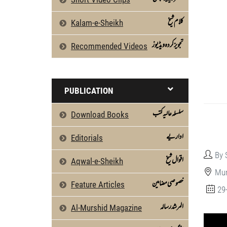
كلام شیخ
Kalam-e-Sheikh
تجویز کردہ ویڈیوز
Recommended Videos
PUBLICATION
سلسلہ عالیہ کتب
Download Books
اداریے
Editorials
By 
اقوال شیخ
Aqwal-e-Sheikh
Mun
خصوصی مضامین
Feature Articles
29
المرشد رسالہ
Al-Murshid Magazine