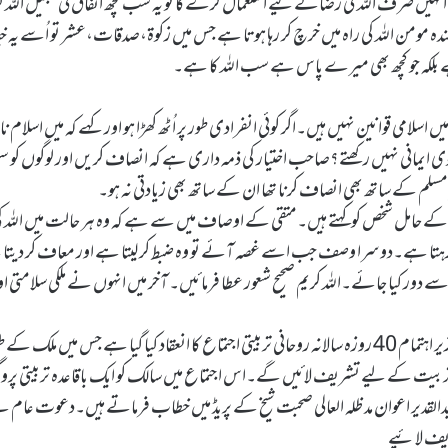
ہ انہیں صرف اللہ کی رضاکے لیے استعمال کرے گا تو یہ سب کچھ انفاق فی سبیل اللہ 
دہ مومن اللہ کی راہ میں خرچ کر رہا ہوتا ہے جس میں زکوۃ،صدقات،عشر تو اُسے یہ خی
 ہے بلکہ جو کچھ بھی میرے پاس ہے سب اللہ کا ہے۔
امی قوانین نہیں ہیں۔اگر کوئی انفرادی طور پر اُٹھ کھڑا ہو اور کہے کہ میں اسلام ناف
وی ایمانی نہیں رکھتے؟صاحب اختیار کی ذمہ داری ہے کہ انصاف کریں اور لوگوں کو 
لم کے ساتھ بھی انصاف کرنا تھا ان کے ساتھ بھی زیادتی نہ ہو۔
کے حامل شخص کو کہتے ہیں۔متقی کے اوصاف میں سے ہے کہ وہ ہر حالت میں اللہ کی
چ کرتا رہتا ہے۔دوسرا وصف جب اسے غصہ آئے تو وہ ضبط کر لیتا ہے اور معاف کر دیت
دور کیا جائے۔اللہ کریم صحیح شعور عطا فرمائیں۔ آخر میں انہوں نے ملکی سلامتی اور
یاد رہے کہ مرکز دارالعرفان منارہ میں سلسلہ نقشبندیہ اویسیہ کے زیر اہتمام 40 روزہ سالانہ روحانی تربیتی اجتماع کا انعقاد کیا گیا ہے جس میں مل
 تربیت کے لیے تشریف لائیں گے۔اس اجتماع میں سالک کو ایک باقاعدہ تربیتی پرو
دالقدیر اعوان مد ظلہ العالی صحبت شیخ کے پریڈ میں خطاب فرماتے ہیں۔دعوت عام 
یف لائیے