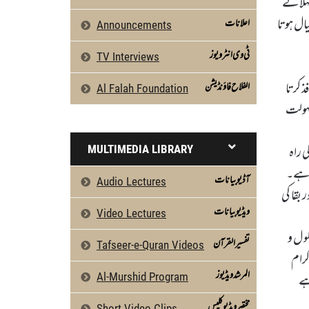
کہلائے
ال ہوتا
اعلانات
Announcements
ٹی وی انٹرویوز
TV Interviews
ذ کرتا
الفلاح فاؤنڈیشن
Al Falah Foundation
سہولت
 راہ
MULTIMEDIA LIBRARY
ا ہے۔
آڈیو بیانات
Audio Lectures
 بقا کی
ویڈیو بیانات
Video Lectures
ک کے طو ل و
تفسیرالقرآن
Tafseer-e-Quran Videos
گرام
المرشد ویڈیوز
ہے
Al-Murshid Program
مختصر ویڈیو کلپس
Short Video Clips