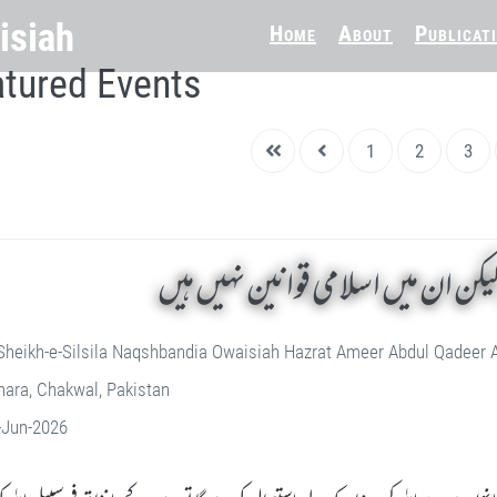
Home
About
Publicat
tured Events
1
2
3
ن ان میں اسلامی قوانین نہیں ہیں
Sheikh-e-Silsila Naqshbandia Owaisiah Hazrat Ameer Abdul Qadeer
ara, Chakwal, Pakistan
-Jun-2026