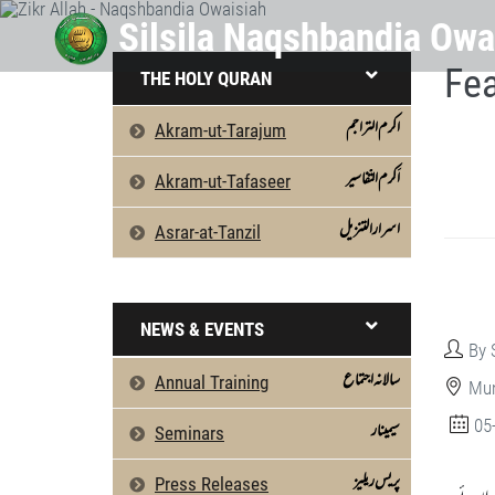
Fea
THE HOLY QURAN
اکرم التراجم
Akram-ut-Tarajum
اَکرم التّفاسیر
Akram-ut-Tafaseer
اسرارالتنزیل
Asrar-at-Tanzil
NEWS & EVENTS
By 
سالانہ اجتماع
Annual Training
Mun
05
سیمینار
Seminars
پریس ریلیز
Press Releases