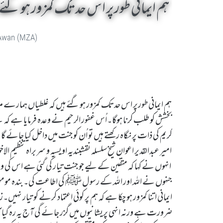
ہم ایمانی طورپر اس حد تک کمزور ہو گئے
 Awan (MZA)
ہم ایمانی طورپر اس حد تک کمزور ہو گئے ہیں کہ غلطیاں ہمارے م
بخشش کو طلب کرنا ہوگا۔اُس غفور الرحیم نے وعدہ فرمایا ہے کہ سچ
کریم کی ذات پر نگاہ رکھتے ہیں تو اُن کو جنت میں داخل کیا جائے گا
امیر عبدالقدیر اعوان شیخ سلسلہ نقشبندیہ اویسیہ و سربراہ تنظیم ا
انہوں نے کہا کہ متقین کے لیے جو جنت تیار کی گئی ہے اس ک
جنہوں نے اللہ اور اللہ کے رسو ل ﷺ کی اطاعت کی۔بندہ مومن ک
ایمانی اتنا کمزور ہو چکا ہے کہ ہم پر کوئی اعتماد کرنے کو تیا
ضرورت ہے ورنہ انہی پریشانیوں میں گزر جائے گی آج یہ رہ گیا 