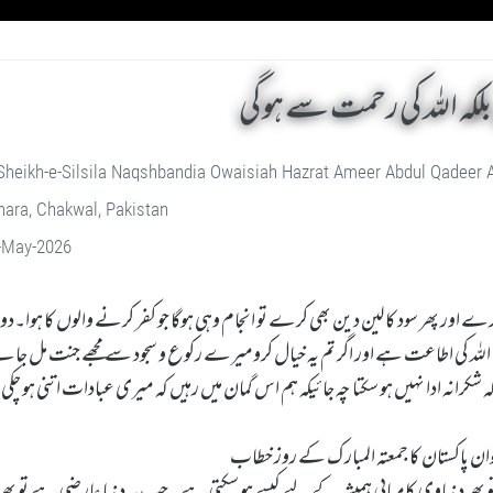
کہ اللہ کی رحمت سے ہوگی
Sheikh-e-Silsila Naqshbandia Owaisiah Hazrat Ameer Abdul Qadeer
ara, Chakwal, Pakistan
-May-2026
کرے اور پھر سود کا لین دین بھی کرے تو انجام وہی ہوگا جو کفر کرنے والوں کا ہوا۔د
لہ کی اطاعت ہے اور اگر تم یہ خیال کرومیرے رکوع و سجود سے مجھے جنت مل جائے 
کرانہ ادا نہیں ہو سکتا چہ جائیکہ ہم اس گمان میں رہیں کہ میری عبادات اتنی ہو چکی ہ
اخوان پاکستان کا جمعتہ المبار ک کے روز خطاب
 تو پھر دنیاوی کامیابی ہمیشہ کے لیے کیسے ہو سکتی ہے۔جب یہ دنیا عارضی ہے تو پھ