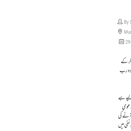
By 
Mun
29
کر کے
 وہ رب
لیے ہے
 دعوی
 آنے کی
نفی میں