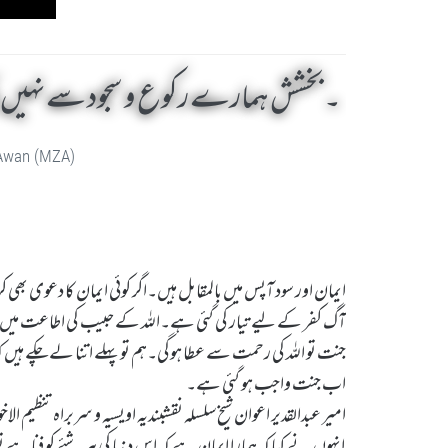
۔بخشش ہمارے رکوع و سجود سے نہیں بل
 Awan (MZA)
ایمان اور سود آپس میں بالمقابل ہیں۔اگر کوئی ایمان کا دعوی بھی 
آگ کفر کے لیے تیار کی گئی ہے۔اللہ کے حبیب کی اطاعت میں ال
جنت تو اللہ کی رحمت سے عطا ہوگی۔ہم تو پہلے اتنا لے چکے ہیں کہ ش
اب جنت واجب ہو گئی ہے۔
امیر عبدالقدیر اعوان شیخ سلسلہ نقشبندیہ اویسیہ و سربراہ تنظیم ال
انہوں نے کہا کہ ہمارا ایمان ہے کہ اس دنیا کی ہر شئے کو فنا ہے