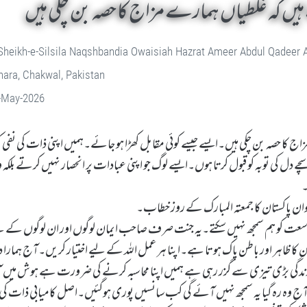
 ہیں کہ غلطیاں ہمارے مزاج کا حصہ بن چکی ہیں
Sheikh-e-Silsila Naqshbandia Owaisiah Hazrat Ameer Abdul Qadeer
ara, Chakwal, Pakistan
-May-2026
زاج کا حصہ بن چکی ہیں۔ایسے جیسے کوئی مقابل کھڑا ہو جائے۔ہمیں اپنی ذات کی نفی 
ے دل کی توبہ کو قبول کرتا ہوں۔ایسے لوگ جو اپنی عبادات پر انحصار نہیں کرتے بلکہ
۔
لاخوان پاکستان کا جمعتہ المبارک کے روز خطاب۔
ی وسعت کو ہم سمجھ نہیں سکتے۔یہ جنت صرف صاحب ایمان لوگوں اور ان لوگوں کے 
ا ظاہر اور باطن پاک ہو تا ہے۔اپنا ہر عمل اللہ کے لیے اختیار کریں۔آج ہمارا
ر نہیں۔زندگی بڑی تیزی سے گزر رہی ہے ہمیں اپنا محاسبہ کرنے کی ضرورت ہے ہوش میں
آج وہ رہ گیا یہ سمجھ نہیں آئے گی کب سانسیں پوری ہوگئیں۔اصل کامیابی ذات کی 