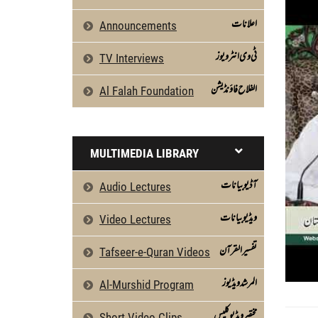
اعلانات
Announcements
ٹی وی انٹرویوز
TV Interviews
الفلاح فاؤنڈیشن
Al Falah Foundation
MULTIMEDIA LIBRARY
آڈیو بیانات
Audio Lectures
ویڈیو بیانات
Video Lectures
تفسیرالقرآن
Tafseer-e-Quran Videos
المرشد ویڈیوز
Al-Murshid Program
مختصر ویڈیو کلپس
Short Video Clips