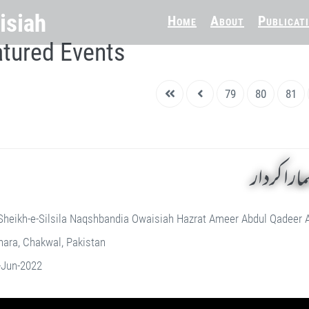
Home
About
Publicat
tured Events
79
80
81
ارا کردار
Sheikh-e-Silsila Naqshbandia Owaisiah Hazrat Ameer Abdul Qadeer
ara, Chakwal, Pakistan
-Jun-2022