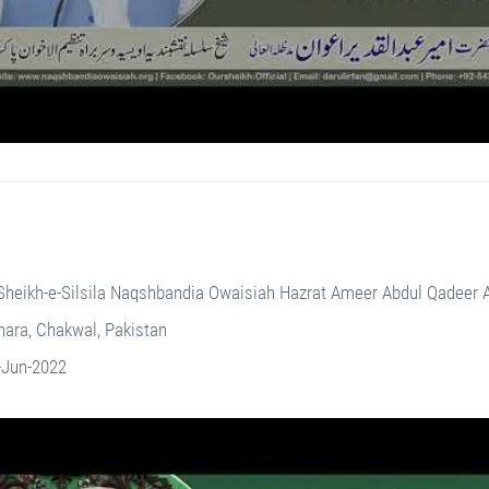
Sheikh-e-Silsila Naqshbandia Owaisiah Hazrat Ameer Abdul Qadeer
ara, Chakwal, Pakistan
-Jun-2022