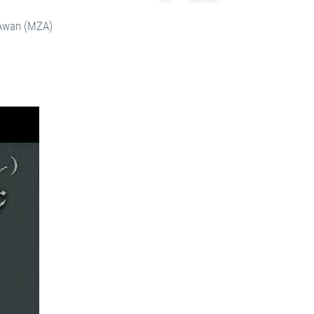
 Awan (MZA)