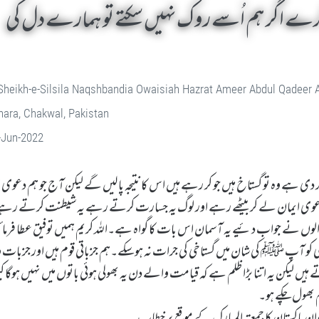
رے اگر ہم اُسے روک نہیں سکتے تو ہمارے دل کی
Sheikh-e-Silsila Naqshbandia Owaisiah Hazrat Ameer Abdul Qadeer
ara, Chakwal, Pakistan
-Jun-2022
ہے وہ تو گستاخ ہیں جو کر رہے ہیں اس کا نتیجہ پا لیں گے لیکن آج جو ہم دعوی ای
دعوی ایمان لے کر بیٹھے رہے اور لوگ یہ جسارت کرتے رہے یہ شیطنت کرتے رہ
لوں نے جواب دئیے یہ آسمان اس بات کا گواہ ہے۔اللہ کریم ہمیں توفیق عطا فرما
 کسی کو آپ ﷺ کی شان میں گستاخی کی جرات نہ ہوسکے۔ہم جزباتی قوم ہیں اور جزبات و
لیکن یہ اتنا بڑا ظلم ہے کہ قیامت والے دن یہ بھولی ہوئی باتوں میں نہیں ہوگا کیو
تم بھول چکے ہو۔
اخوان پاکستان کا جمعتہ المبارک کے موقع پر خطاب