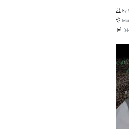
By 
Mun
04