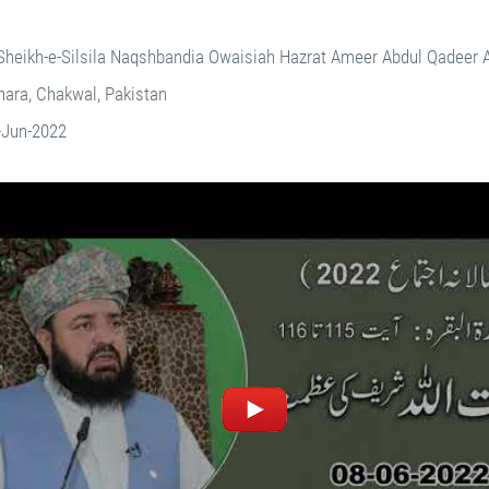
Sheikh-e-Silsila Naqshbandia Owaisiah Hazrat Ameer Abdul Qadeer
ara, Chakwal, Pakistan
-Jun-2022