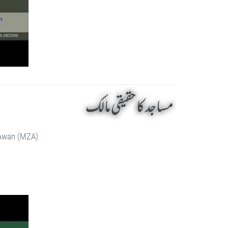
مساجد کا حقیقی مالک
 Awan (MZA)