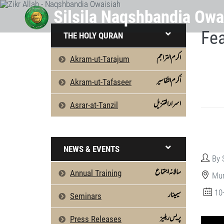
Fea
THE HOLY QURAN
اکرم التراجم
Akram-ut-Tarajum
اَکرم التّفاسیر
Akram-ut-Tafaseer
اسرارالتنزیل
Asrar-at-Tanzil
NEWS & EVENTS
By 
سالانہ اجتماع
Annual Training
Mun
10
سیمینار
Seminars
پریس ریلیز
Press Releases