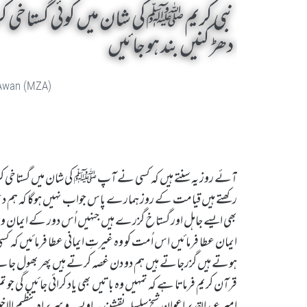
نبی کریم ﷺ کی شان میں کوئی گستاخی ک
دھڑکنیں بند ہو جائیں
 Awan (MZA)
آئے روز یہ سنتے ہیں کہ کسی نے آپ ﷺ کی شان میں گستاخی کر دی 
رکھتے ہیں قیامت کے روز ہمارے پاس جواب نہیں ہوگا کہ ہم 
بھی ایسے جاہل اور گستاخ گزرے ہیں جنہیں اُس دور کے ایمان وا
ایمان عطا فرمائیں اس اُمت کو وہ غیرتِ ایمانی عطا فرمائیں کہ
ہوتے ہیں گزرجاتے ہیں ہم دو دن غصہ کرتے ہیں پھر بھول جاتے ہیں 
قرآن کریم فرماتا ہے کہ تمہیں وہ باتیں بھی یاد کرائی جائیں گی جو 
امیر عبدالقدیر اعوان شیخ سلسلہ نقشبندیہ اویسیہ و سربراہ تنظیم ال