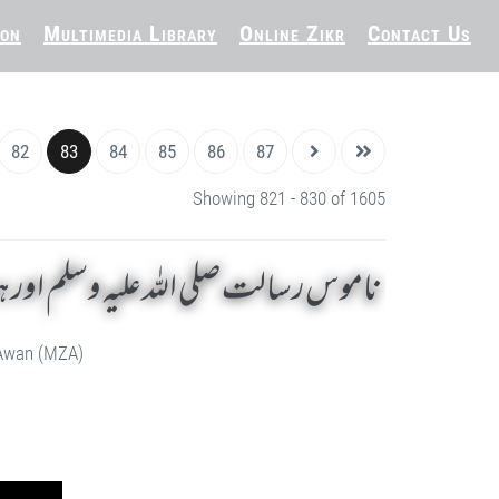
ion
Multimedia Library
Online Zikr
Contact Us
82
83
84
85
86
87
Showing 821 - 830 of 1605
ناموس رسالت صلی اللہ علیہ وسلم اور ہم
 Awan (MZA)