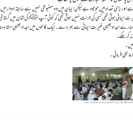
ے اور بڑی تعداد میں موجود ہے لیکن ایمان میں وہ مضبوطی نہیں ہے سابقہ ادوار میں
رتِ ایمانی ہوتی تھی کسی کی جرات نہیں ہوتی تھی کہ کوئی آپ ﷺ کی شان میں گستا
وبھی ہمارے اجداد جیسی غیرت ایمانی سے بھر دے۔نیک کاموں میں اجداد جیسی مشابہ
ہ کر سکے۔
ئیں۔
ا بھی فرمائی۔