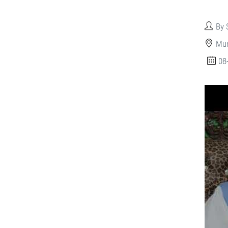
By 
Mun
08