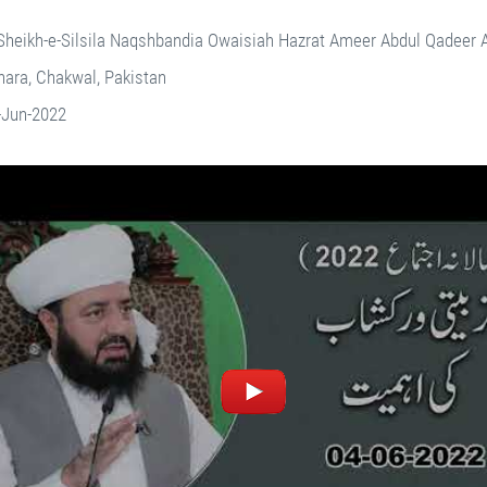
Sheikh-e-Silsila Naqshbandia Owaisiah Hazrat Ameer Abdul Qadeer
ara, Chakwal, Pakistan
-Jun-2022