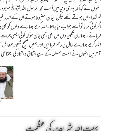
انہوں نے کہا کہ پوری دنیامیں اُمت محمد الرسول اللہ ﷺ موجود ہ
کم تعدا د میں ہوتے تھے لیکن ایمان مضبوط ہوتے ان کے اندر غی
اگر کوئی کرتا تو اُسے جواب دیا جاتا۔اللہ کریم ہمارے دلوں ک
فرمائے۔ہماری تکبیروں میں بھی اتنی جان ہو کہ کوئی ایسی جرات ن
اللہ کریم ہمارے حال پر رحم فرمائیں اور ہمیں صحیح شعور عطا فرما
آخر میں انہوں نے امت مسلمہ کے لیے اتفاق و اتحاد کی اجتماعی دع
بیعت اللہ شریف کی عظمت