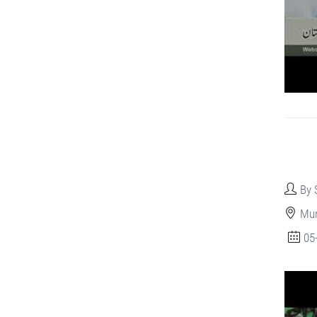
By 
Mun
05