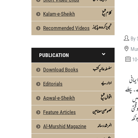
كلام شیخ
Kalam-e-Sheikh
تجویز کردہ ویڈیوز
Recommended Videos
By 
Mun
PUBLICATION
10
سلسلہ عالیہ کتب
Download Books
مانی
اداریے
Editorials
ے۔پہلے
اقوال شیخ
ئیں
Aqwal-e-Sheikh
قتی
خصوصی مضامین
Feature Articles
نکہ
المرشد رسالہ
Al-Murshid Magazine