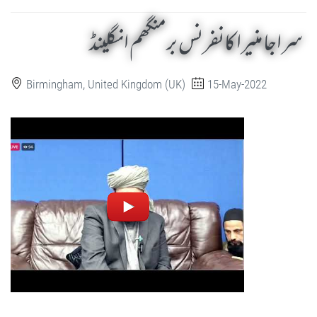
سراجا منیرا کانفرنس برمنگھم انگلینڈ
Birmingham, United Kingdom (UK)
15-May-2022