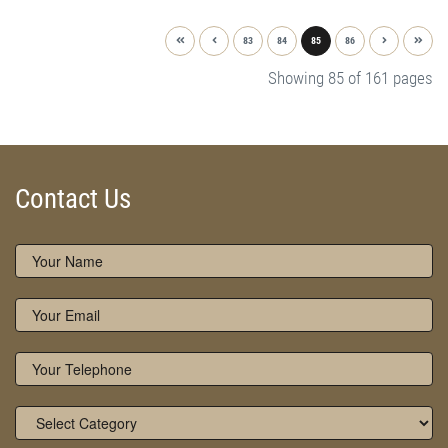
83
84
85
86
Showing 85 of 161 pages
Contact Us