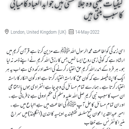
کیفیات قلبی وہ جلا بخشتی ہیں جو ابدالعباد کامیابی
کا سبب بنتی ہیں
London, United Kingdom (UK)
14-May-2022
اسی زندگی کو اطاعت محمد الرسول اللہ ﷺ سے مزین کرنا ہے قرآن کریم میں
ارشاد ہے کہ کوئی زی روح ایسا نہیں جس کا رزق اللہ کریم نے اپنے ذمہ نہ لیا
ہو۔ہر فرد کے اندر اللہ کریم حق اختیا ر کرنے کی استعداد رکھ دی ہے اب یہ ہر
ایک کا اپنا فیصلہ ہے کہ کون حق کا راستہ اختیار کرتا ہے اور کون انکار کا راستہ
اختیار کرتا ہے۔ہمارے تمام مسائل کی وجہ چاہے انفرادی ہوں یا اجتماعی
ان سب کا سبب نبی کریم صلی اللہ علیہ وسلم کی حکم ادولی ہے نافرمانی ہے۔
اور ان تمام مسائل کا حل آپ ﷺ کی اطاعت میں ہے اتباع میں ہے۔
امیر عبدالقدیر اعوان شیخ سلسلہ نقشبندیہ اویسیہ کا لندن (انگلینڈ) میں سراج
منیرا کانفرنس سے خطاب