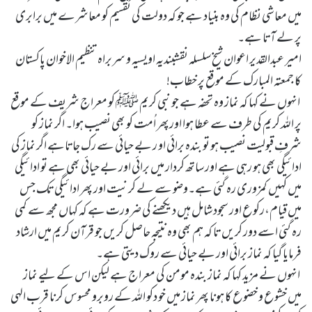
میں معاشی نظام کی وہ بنیاد ہے جو کہ دولت کی تقسیم کو معاشرے میں برابری
پر لے آتا ہے۔
امیر عبدالقدیر اعوان شیخ سلسلہ نقشبندیہ اویسیہ و سربراہ تنظیم الاخوان پاکستان
کا جمعتہ المبارک کے موقع پر خطاب!
انہوں نے کہا کہ نماز وہ تحفہ ہے جو نبی کریم ﷺ کو معراج شریف کے موقع
پر اللہ کریم کی طرف سے عطا ہوا اورپھر اُمت کو بھی نصیب ہوا۔ اگر نماز کو
شرفِ قبولیت نصیب ہو تو بندہ برائی او ر بے حیائی سے رک جاتاہے اگر نماز کی
ادائیگی بھی ہو رہی ہے اور ساتھ کردار میں برائی اور بے حیائی بھی ہے تو ادائیگی
میں کہیں کمزوری رہ گئی ہے۔وضو سے لے کر نیت اور پھر ادائیگی تک جس
میں قیام،رکوع اور سجود شامل ہیں دیکھنے کی ضرورت ہے کہ کہاں مجھ سے کمی
رہ گئی اسے دور کریں تا کہ ہم بھی وہ نتیجہ حاصل کریں جو قرآن کریم میں ارشاد
فرمایا گیا کہ نماز برائی اور بے حیائی سے روک دیتی ہے۔
انہوں نے مزید کہا کہ نماز بندہ مومن کی معراج ہے لیکن اس کے لیے نماز
میں خشوع و خضوع کا ہونا پھر نماز میں خو دکو اللہ کے روبرو محسوس کرنا قرب الہی