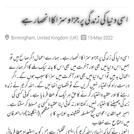
اسی دنیا کی زندگی پر جزا و سزا کا انحصار ہے
Birmingham, United Kingdom (UK)
15-May-2022
اسی دنیا کی زندگی پر جزا و سزا کا انحصار ہے۔ہمارے اعمال اگر صالح ہیں تو
ہمیں اس دنیا میں بھی اور آخرت میں بھی اس کا بدلہ نیک ملے گا اگر ہمارے
اعمال بد ہیں تو اس دنیا میں بھی اور آخرت میں سزا کا سبب ہوں گے۔اگر
درست راہ کو اختیار نہیں کریں گے تو نقصان اُٹھائیں گے۔اللہ کریم نے زندہ
رہنے کا اور عقیدہ اختیار کرنے کا حق ہر ایک کو عطا فرمایا ہے۔کوئی کسی کی
زندگی چھیننے کا اختیار نہیں رکھتا اور نہ کوئی اپنا عقیدہ کسی پر مسلط کرسکتا ہے۔
امیر عبدالقدیر اعوان شیخ سلسلہ نقشبندیہ اویسیہ کا برمنگھم (انگلینڈ) دارالعرفان
میں اجتماع سے خطاب
انہوں نے کہا کہ انسان اللہ کریم کی ایسی تخلیق ہے جس کو یہ استعداد عطا فرمائی