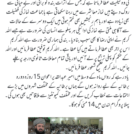
کی وہ کیفیت عطا فرماتا ہے کہ جس کے اثرات بندہ کو برائی اور بے حیائی سے
روک دیتے ہیں نماز معاشرے میں رہنا سکھاتی ہے باجماعت نماز کی فضیلت
بھی زیادہ ہے اور باہم رنجشیں بھی ختم ہوتی ہیں ایک دوسرے کے حالات
سے آگاہی ملتی ہے نماز کی ادائیگی ہر پہلو سے انسان کی ضرورت ہے جسے اللہ
کریم نے اپنی رضا کا بھی سبب بنا دیا۔بندگی ہماری ضرورت ہے اللہ کریم
اس پر اجر بھی عطا فرماتے ہیں کیا عطا ہے۔اللہ کریم توفیق عطا فرمائیں اور اللہ
کے حکم کو پہلی ترجیح پر لے آئیں اور باقی تمام معاملات ثانوی درجہ پر چلے
جائیں۔اللہ کریم صحیح شعور عطا فرمائیں۔
یاد رہے کہ رواں ماہ کے وسط میں امیر عبدالقدیر اعوان 15 روزہ دورہ
برطانیہ کے لیے روانہ ہو ں گے جہاں برطانیہ کے مختلف شہروں میں بڑے
اجتماعات سے خطاب کریں گے اور مختلف کمیونٹیز سے ملاقاتیں بھی ہوں گی۔
پہلا پروگرام لندن میں 14 مئی کو ہوگا۔