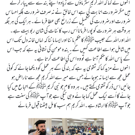
انہوں نے کہا کہ اللہ کریم ستر ماؤں سے زیادہ اپنے بندے سے پیار کرتے
ہیں مگر ضرورت انابت کی ہے اس خالق نے نہ صرف ضرورت بلکہ احساس
ضرورت اورضرورت کی تکمیل کے زرائع بھی عطا فرمائے۔ہر ایک کی ہر جگہ
ہر وقت ہر ضرورت کو پورا فرمانا اُس رب کائنات کی شان ِ ربوبیت ہے۔
اللہ اور اللہ کے حبیب ﷺ کا حکم ماننا اور ایسا ماننا کہ نہاں خانہ دل تک اس
میں شامل ہو اسے اطاعت کہیں گے۔بندہ مومن کی نشانی یہ ہے کہ جب اس
کے پاس اللہ کا حکم آتا ہے تو وہ اس کی اطاعت کرتا ہے۔
انہوں نے مزید کہا کہ تقوی یہ ہے کہ بندگی کے ہر عمل کو دیکھا جائے کہ کوئی
عمل مجھ سے ایسا نہ ہوجائے جس سے میرے اللہ کریم مجھ سے ناراض ہو
جائیں اس ڈر کو تقوی کہتے ہیں۔ہر وہ کام جو نبی کریم ﷺ کے اتباع میں کیا
جائے گا اُسے نیک عمل کہا جائے وہی نیکی ہے جو آپ ﷺ کی سنت ہے
جو آپ ﷺ کا ارشاد ہے۔اللہ کریم ہم سب کا مل بیٹھنا قبول فرمائے