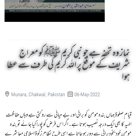
نماز وہ تحفہ ہے جو نبی کریم ﷺ کو معراج
شریف کے موقع پر اللہ کریم کی طرف سے عطا
ہوا
Munara, Chakwal, Pakistan
06-May-2022
قیام ِصلوۃ جہاں بندہ مومن کو برائی اور بے حیائی سے روکتی ہے وہاں حفاظت
الہیہ کا بھی ایک درجہ نصیب ہوتا ہے۔اگر اس فرض کو پورا کیا جائے تو بندہ
مومن خود بخودبرائی سے دور ہو جاتا ہے اسی طرح نظام زکوۃ اسلامی معاشرے