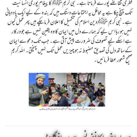
فطری تقاضے پورے فرماتا ہے۔نبی کریم ﷺ کا پیغام پوری انسانیت
تک پہنچ چکا ہے یہ محافل یہ اجتماعات دستک ہیں کہ بندہ کے لیے ایک یاد دہانی
ہے۔نبی کریم ﷺ دین اسلام کی تکمیل کا اعلان فرما چکے ہیں پھر عمل کیوں
نہیں ہو رہا اس لیے کہ ہمارے دل میں ایمان کا وہ یقین نہیں ہے جو درکار
ہے ا سکے لیے تصوف کی ضرورت پیش آتی ہے۔ جب تک دعوے ایمان
کے ساتھ دل کی تصدیق مضبوط نہ ہو چیزیں عمل تک نہیں پہنچتی۔ اللہ کریم
صحیح شعور عطا فرمائیں۔