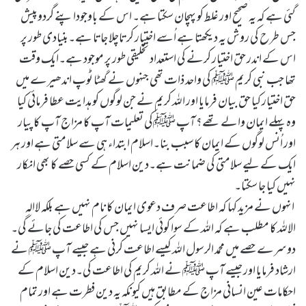
گئی ہے کہ یہ صحیح اور غلط کو پہچان سکتا ہے۔ اس کے باوجوداپنے گردوپیش
جس طرح کی روش یہ دیکھتا ہے اُسے اختیار کرتاچلا جاتا ہے۔بنیادی طور پر
اس کے اندر حق اختیار کرنے کی استعداد تخلیقی طور پر موجود ہے۔ایک وقت
تھا جب نبی کریم ﷺ کی واحد ذات تھی جنہوں نے گھٹا ٹوپ اندھیرے میں
حق اختیار کیا حق بیان فرمایا اور اللہ کریم نے جن لوگوں کو ہدایت عطا فرمائی کیا
وہ پہلے ایمان والے تھے؟ آپ ﷺکی تعلیمات آپ کا مزاج آپ کا پیار
اور اُنس لوگوں کے ایمان کا سبب بنا۔اسلام ابتداء ہی سے سلامتی ہے اور ہر
ایک کے لیے سلامتی کی ضمانت ہے۔دین اسلام کے کسی حصے کا بھی انکار
نہیں کیا جا سکتا۔
انہوں نے مزید کہا کہ اطاعت صرف دعوی ایمان کا نام نہیں ہے بلکہ لاالہ
الاللہ کا مطلب ہے کہ اللہ کے سوا کوئی ایسا نہیں جس کی اطاعت کی جائے گی۔
دوسرے حصے میں محمد الرسول اللہ کیسے اطاعت کرنی ہے جیسے آپ ﷺ نے
ارشاد فرمایا اور جیسے آپ ﷺ نے اللہ کریم کی اطاعت کی۔دین اسلام کے
احکامات عین انسانی مزاج کے مطابق ہیں کیونکہ یہ دین فطرت ہے اور تمام