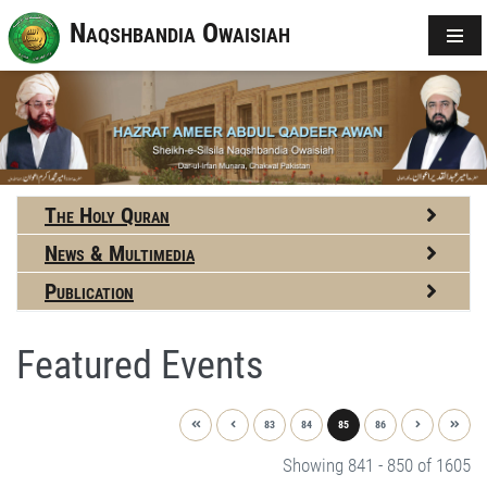
Naqshbandia Owaisiah
The Holy Quran
News & Multimedia
Publication
Featured Events
83
84
85
86
Showing 841 - 850 of 1605