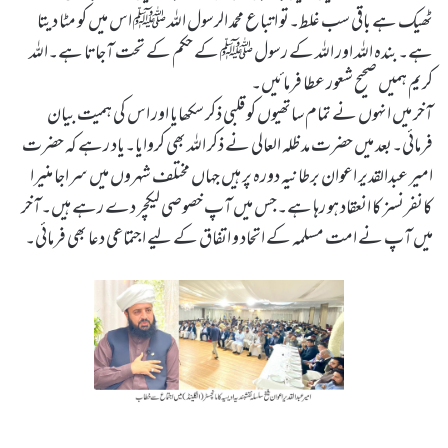
ٹھیک ہے باقی سب غلط۔تو اتباع محمد الرسول اللہ ﷺ اس میں کو مٹا دیتا
ہے۔بندہ اللہ اور اللہ کے رسول ﷺ کے حکم کے تحت آجاتا ہے۔اللہ
کریم ہمیں صحیح شعور عطا فرمائیں۔
آخر میں انہوں نے تمام ساتھیوں کو قلبی ذکر سکھایا اور اس کی ہمیت بیان
فرمائی۔بعد میں حضرت مد ظلہ العالی نے ذکر اللہ بھی کروایا۔یاد رہے کہ حضرت
امیر عبدالقدیر اعوان برطانیہ دورہ پر ہیں جہاں مختلف شہروں میں سراجا منیرا
کانفرنسز کا انعقاد ہو رہا ہے۔جس میں آپ خصوصی لیکچر دے رہے ہیں۔آخر
میں آپ نے امت مسلمہ کے اتحاد و اتفاق کے لیے اجتماعی دعا بھی فرمائی۔