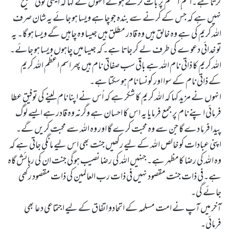
کرتا ہے۔اسم ِ اعظم پر بات کرتے ہوئے انہوں نے کہا کہ ایسی کوئی تسبیح
نہیں ہے کہ جس کے کرنے سے بندہ جو چاہے ویسا ہو جائے یہ شان صرف
اللہ کریم کی ہے وہ خالق ہیں وہ قادر مطلق ہیں جیسا وہ چاہیں گے ویسا ہو گا۔ یہ
تو خدائی دعوے کی طرف لے کر جاتا ہے۔کہ جیسا میں چاہوں ویسا ہو جائے۔
اللہ کریم کا ذاتی نام اللہ ہے باقی سب صفاتی نام ہیں پھر اسم اعظم اللہ کریم
کے ذاتی نام کے سوا اور کونسا نام ہو سکتا ہے۔
انہوں نے مزید کہا کہ اللہ کریم کا شکر ہے کہ اُس نے اپنا نام لینے کی توفیق عطا
فرمائی اپنے نام پر جمع فرمایا یہ اس کا احسان ہے وگرنہ وہ قادرہے ایسے لوگ
پیدا فرما دے گا جن سے وہ محبت کرے گا اور وہ اللہ سے محبت کریں گے۔
اپنی عبادات کو خالص اللہ کے لیے رکھیں جنت بھی اس لیے مانگی جاتی ہے کہ
وہ اللہ کی رضا کامظہر ہے۔جنہیں اللہ کی رضا نصیب ہوگی جنت ان کی رہائش گاہ
ہے۔فی ذات جنت مقصود نہیں فی ذات رب العالمین کی ذات مقصود رکھی
جائے گی۔
آخر میں آپ نے امت مسلمہ کے اتحادو اتفاق کے لیے اجتماعی دعا بھی
فرمائی۔