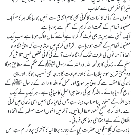
منیرا کانفرنس سے خطاب
انہوں نے کہا کہ کائنات کا کوئی بھی کام اتفاق سے نہیں ہو رہا بلکہ ہر کام ایک
مضبوط نظام کے تحت اللہ کریم کے حکم سے ہو رہا ہے
ایک ٹہنی سے جو پتہ بھی ٹوٹ کر گرتا ہے اُسے کہاں خاک ہونا ہے سب ایک
مضبوط نظام کے تحت ہو رہا ہے۔قرآن کریم میں ارشاد ہے کہ اپنی نگاہ کو
اُٹھاؤ آسمانوں کی طرف تھک کر نگاہ لوٹ آئے گی کوئی نقص نہیں تلاش کر
سکو گے۔زندگی کا جو لمحہ اللہ اور اللہ کے رسول ﷺ کے حکم کے مطابق ہوگا
وہ قیمتی ترین ہوتا چلا جائے گااور عبادت کا درجہ بھی نصیب ہوگا۔اور یہی
زندگی کا مقصد ہے کہ اپنی ہر سوچ اور عمل کو اللہ اور اللہ کے رسول ﷺ کے
تابع کر دیا جائے۔اللہ کریم کی رضا ہی اصل کامیابی ہے۔ہر ایک نے ایک
دن اللہ کے حضور اپنا حساب دینا ہے جس کی تیاری ہمیں اسی زندگی میں کرنی
ہے۔اللہ کریم صحیح شعور عطا فرمائیں۔ آخر میں انہوں امت مسلمہ کے اتحاد و
اتفاق کے لیے اجتماعی دعا بھی فرمائی۔
یاد رہے کہ گلاسگو میں حضر ت جی کے دورہ برطانیہ کا آخری پروگرام ہے اس