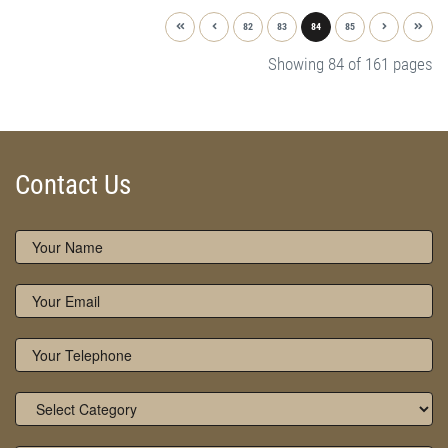
82
83
84
85
Showing 84 of 161 pages
Contact Us