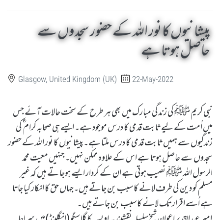
پیشانیوں کا نور اللہ کے حضور سجدوں سے
حاصل ہوتا ہے
Glasgow, United Kingdom (UK)
22-May-2022
نبی کریم ﷺکی زندگی مبارک میں بھی ہر طرح کے سخت حالات آئے جس
میں اُمت کے لیے ثابت قدمی کا درس موجود ہے۔ ایسے ہی صحابہ کرام ؓ کی
زندگیوں سے ہمیں ثابت قدمی کا درس ملتا ہے۔پیشانیوں کا نور اللہ کے حضور
سجدوں سے حاصل ہوتا ہے اس کے علاوہ ممکن نہیں۔جنہیں معیت محمد
الرسول اللہ ﷺ نصیب ہوتی ہے ان کے کردار ایسے ہوجاتے ہیں کہ غیر
مسلم کو دین کی طرف لانے کا سبب بن جاتے ہیں۔جہاں حق کا انکار کیا جاتا
ہے اُسے اقرار تک لانے کا سبب بن جاتے ہیں۔
امیر عبدالقدیر اعوان شیخ سلسلہ نقشبندیہ اویسیہ کا گلاسگو (انگلینڈ) میں سراجا