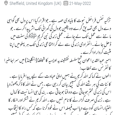
Sheffield, United Kingdom (UK)
21-May-2022
تزکیہ نفس فرائض ِنبوت کا بنیادی حصہ ہے۔جو اقرار کیا اس پر دل بھی گواہی
دے دل بھی تصدیق کرے وہ یقین جو دل کی گہرائی تک اثر پیدا کرے۔جو
ماننے سے عمل تک لے جائے۔عملی زندگی نبی کریم ﷺ کی سنت میں
ڈھل جائے۔انفرادی زندگی سے لے کر اجتماعی زندگی تک ہر پہلو میں اپنا
مثبت کردار ادا کرے۔
امیر عبدالقدیر اعوان شیخ سلسلہ نقشبندیہ اویسیہ کا شیفلڈ(انگلینڈ) میں سراجا منیرا
کانفرنس سے خطاب!
انہوں نے کہا کہ اللہ کریم نے ہمیں اپنی عبادت کے لیے پیدا فرمایا ہے۔
کائنات کی ہر شئے اللہ کی تسبیح بیان کر رہی ہے۔جس نے اللہ کا ذکر چھوڑ دیا
اس کی زندگی ختم ہو جاتی ہے وہ فنا ہو جاتی ہے۔بندگی ہی انسانیت کا کمال
ہے۔زندگی صرف گزارنے کا نام نہیں ہے۔اللہ کریم نے شکر اور انکار کا
اختیار انسان کو دے دیا اب فیصلہ اس نے خود کرنا ہے کہ کس راہ کا انتخاب