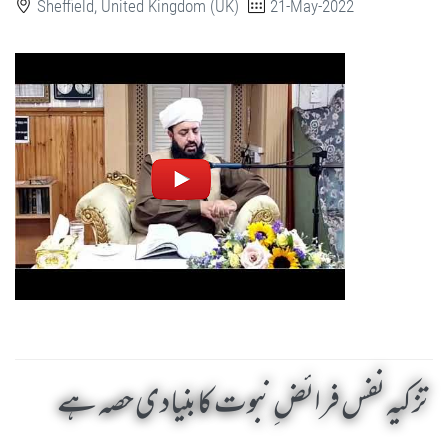
Sheffield, United Kingdom (UK)
21-May-2022
تزکیہ نفس فرائض ِنبوت کا بنیادی حصہ ہے