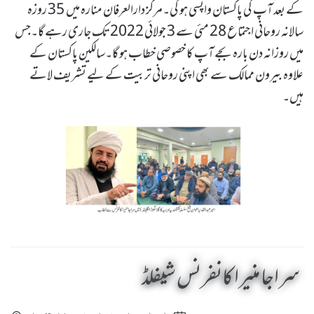
کے بعد آپ کی پاکستان واپسی ہو گی۔مرکز دارالعرفان منارہ میں 35 روزہ
سالانہ روحانی اجتماع 28 مئی سے 3 جولائی 2022 تک جاری رہے گا۔جس
میں روزانہ دن بارہ بجے آپ کا خصوصی خطاب ہو گا۔سالکین پاکستان کے
علاوہ بیرون ممالک سے بھی اپنی روحانی تربیت کے لیے تشریف لاتے
ہیں۔
سراجا منیرا کانفرنس شیفلڈ