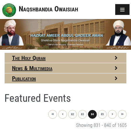
Naqshbandia Owaisiah
The Holy Quran
News & Multimedia
Publication
Featured Events
82
83
84
85
Showing 831 - 840 of 1605