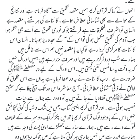
ہے۔
انہوں نے کہا کہ قرآن کریم ہمیں مقصد تخلیق سے آگاہ فرماتا ہے اور نتائج
کے حوالے سے بھی شناسائی عطا فرماتا ہے۔کائنات کی ہر شئے با مقصد ہے
انسان تو اشرف المخلوقات ہے فرشتے جو کہ نوری مخلوق ہے اُسے بھی حکم ہوا
جب آدم کی تخلیق مکمل ہو گی تو اس کے آگے سجدہ ریز ہو جانا۔انسان اس
کائنات کا مرکزی کردار ہے تو کیا یہ بامقصد نہیں ہم اس سے غافل ہیں
ہمارے شب وروز گزر رہے ہیں اور صرف گزر رہے ہیں ہمیں ادراک نہیں
کہ یہ وقت یہ سانسیں کتنی قیمتی ہیں۔اس ادراک کے لیے درِ مصطفے ﷺ کی
ضرورت ہے۔رب کائنات نے یہ در عطا فرمایا ہے یہاں سے اس مخلوق کو
خالق نے ذاتی آشنائی عطا فرمائی۔آج معاشرہ اس حد تک پہنچ چکا ہے کہ عشق
مصطفے ﷺ میں تضاد پائے جاتے ہیں یہ تو وہ در ہے جہاں سے حیات
نصیب ہوتی ہے۔اور قرآن کریم ایسی کتاب جس میں شک و شبہ کی کوئی گنجائش
نہیں اس کے باوجود لوگ قرآن کریم ہا تھ میں پکڑ کر ایک دوسرے کے خلاف
فتوے دے رہے ہیں۔ہمارے سارے جھگڑے اپنی پسند کی وجہ سے ہیں
ہمارے اندر سے میں نہیں جا رہی ہر کوئی کہتا ہے کہ میں جو کہہ رہا ہوں وہ