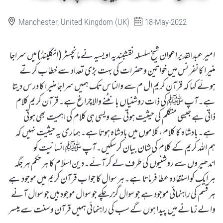
Manchester, United Kingdom (UK)
18-May-2022
امیر عبدالقدیر اعوان شیخ سلسلہ نقشبندیہ اویسیہ نے مانچسٹر (انگلینڈ) میں سراجا
منیرا کانفر نس میں خواتین و حضرات کی بہت بڑی تعداد سے خطاب کرتے
ہوئے کہا کہ قرآن کریم ال م سے والناس تک ہمیں سراجا منیرا کا درس دیتا
ہے۔آپ ﷺ کی ذات روشنیاں بانٹنے والاچراغ ہے۔قرآن کریم کلام
ذاتی ہے جیسی متکلم کی حیثیت ہوتی ہے ویسی ہی کلام کی اہمیت بھی ہوتی
ہے۔بادشاہ کا کلام،کلاموں میں بادشاہ ہوتا ہے۔ہماری یہ حیثیت نہیں کہ
ہم اللہ کریم کے کلام کی شان بیان کر سکیں۔آپ ﷺ انسانیت کو
اندھیروں سے روشنیوں کی طرف لے کر آئے۔دین اسلام کا ہر حکم ہر جگہ
ہر ایک کو استفادہ عطا فرماتا ہے۔ہر سوال کا جوا ب قرآن کریم میں موجود ہے
ہر قسم کی راہنمائی موجود ہے جو سوال گزر چکے جو سوال موجود ہیں جو سوال آنے
والے زمانے میں پیدا ہوں گے سب کی راہنمائی ہمیں قرآن و سنت سے میسر