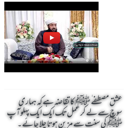
عشق مصطفے ٰ ﷺ کا تقاضہ ہے کہ ہماری
سوچ سے لے کر عمل تک ایک ایک پہلو آپ
ﷺ کی سنت سے مزین ہوتا چلا جائے۔