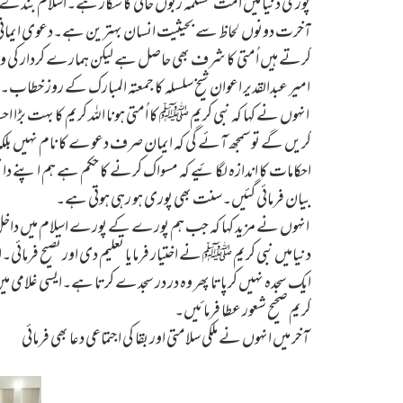
پوری دنیا میں اُمت مسلمہ زبوں حالی کا شکار ہے۔اسلام بندے کے 
آخرت دونوں لحاظ سے بحیثیت انسان بہترین ہے۔دعوی ایمانی 
کرتے ہیں اُمتی کا شرف بھی حاصل ہے لیکن ہمارے کردار کی وجہ س
امیر عبدالقدیر اعوان شیخ سلسلہ کا جمعتہ المبارک کے روز خطاب۔
انہوں نے کہا کہ نبی کریم ﷺ کا اُمتی ہونا اللہ کریم کا بہت
کریں گے توسمجھ آئے گی کہ ایمان صرف دعوے کا نام نہیں بل
احکامات کا اندازہ لگائیے کہ مسواک کرنے کا حکم ہے ہم اپنے د
بیان فرمائی گئیں۔سنت بھی پوری ہو رہی ہوتی ہے۔
انہوں نے مزید کہا کہ جب ہم پورے کے پورے اسلام میں داخل ہو
دنیامیں نبی کریم ﷺ نے اختیار فرمایا تعلیم دی اور تصیح فرما
ایک سجدہ نہیں کرپاتا پھر وہ در در سجدے کرتا ہے۔ایسی غلامی میں
کریم صحیح شعور عطا فرمائیں۔
آخر میں انہوں نے ملکی سلامتی اور بقا کی اجتماعی دعا بھی فرمائی