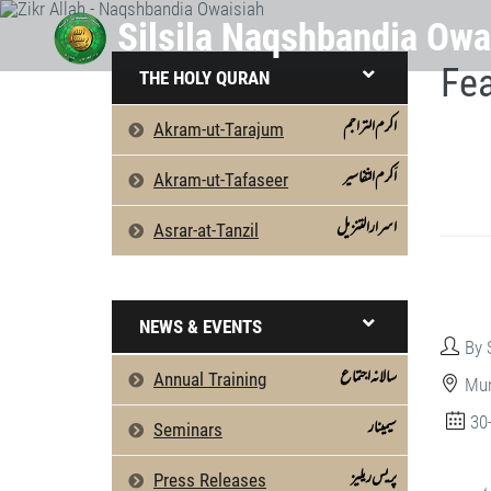
Fea
THE HOLY QURAN
اکرم التراجم
Akram-ut-Tarajum
اَکرم التّفاسیر
Akram-ut-Tafaseer
اسرارالتنزیل
Asrar-at-Tanzil
NEWS & EVENTS
By 
سالانہ اجتماع
Annual Training
Mun
30
سیمینار
Seminars
پریس ریلیز
Press Releases