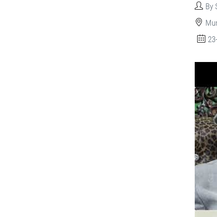
By 
Mun
23