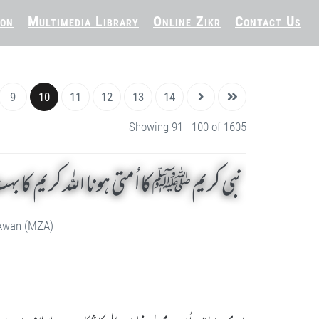
ion
Multimedia Library
Online Zikr
Contact Us
9
10
11
12
13
14
Showing 91 - 100 of 1605
نبی کریم ﷺ کا اُمتی ہونا اللہ کریم کا 
 Awan (MZA)