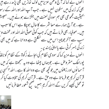
انہوں نے کہا کہ آج وطن عزیز میں لوگ نمازیں بھی پڑھ رہے ہی
بھی کہ زندگی میں سکون نہیں ہے۔جب آپ اللہ اور اللہ کے 
بحیثیت مجموعی بھی ہم سود کی لعنت میں جکڑے ہوئے ہیں۔معیشت کا
ہے۔جو آج ہمارے معاشرے کا حال ہوچکا ہے اس کا سبب ہماری
ہیں۔صوفیاء بھی فرماتے ہیں کہ جب کوئی صوفی اللہ اللہ اور محنت و 
سب سے آخر جو چیز اس میں سے نکلتی ہے وہ انا ہے کہ میں بھی کچ
زندگی بسر کرنی ہے یا اپنی پسند پر۔
انہوں نے مزید کہا کہ سودی نظام کی بجائے زکوۃ کے نظام کو ن
پورا ملک مقروض ہے۔جو جہاں بیٹھا ہے وہ یہ سمجھتا ہے کہ می
آسمانوں اور زمینوں میں جو کچھ بھی ہے وہ اللہ کا ہے۔اللہ۴ کسی پر ظلم نہیں کرتا ہم اپنے اوپر خود ظلم کرتے ہیں۔
قرآن کریم جو فرماتا ہے وہ حق ہے۔قرآن کریم کی تلاوت کیا کریں ا
تو عمل کیسے کریں گے؟اللہ کریم ہمیں صحیح شعور عطا فرمائیں