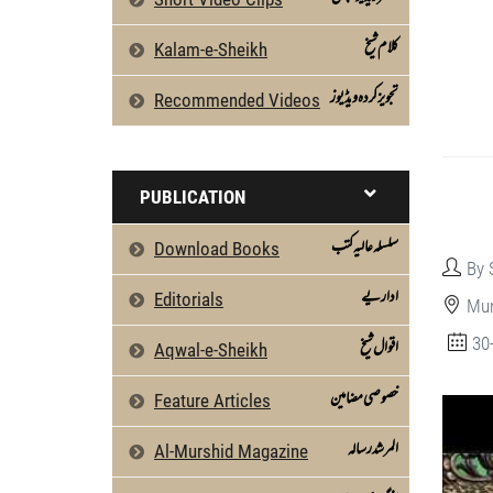
كلام شیخ
Kalam-e-Sheikh
تجویز کردہ ویڈیوز
Recommended Videos
PUBLICATION
سلسلہ عالیہ کتب
Download Books
By 
اداریے
Editorials
Mun
30
اقوال شیخ
Aqwal-e-Sheikh
خصوصی مضامین
Feature Articles
المرشد رسالہ
Al-Murshid Magazine