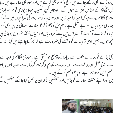
ں روزے بھی رکھے جاتے ہیں،حج و عمرہ بھی کرتے ہیں اور سود بھی کھا رہے ہیں۔پھ
رسول ﷺکے مقابل کھڑے ہوں گے اطمینان کیسے نصیب ہوگا؟پوری قوم انفرادی ب
 نظام ایسا ہے کہ امیر کو امیر ترین اور غریب کو غربت کی گہرائیوں میں لے کر جا
 کمزوریاں اور بے عملی ہے۔ہم حق کو چھوڑ کر خواہشات نفسانی کی پیروی کر 
مجاہدہ کرتا ہے تو آہستہ آہستہ اس میں سے کمزوریاں اور کمیاں نکلنا شروع ہو جاتی ہی
ھ ہوں۔ہمیں اپنی ترجیہات کو دیکھنے کی ضرورت ہے کہ ہم کیا چاہتے ہیں کیا اللہ کے
افذ کیا جائے تو ہمارے بجٹ سے زیادہ زکوۃ جمع ہو سکتی ہے۔سودی نظام کی وجہ س
ں نے اپنی عقل اور طاقت سے اس سارے نظام کو گرفت کر رکھا ہے وہ یہ بھول جاتا
ور اپنے متعلقہ احکامات کو جانیں اور سیکھیں تا کہ ان پر عمل کیا جا سکے سیکھیں گ