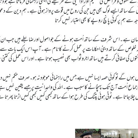
حقو ق و فرائض کی تقسیم اور ادائیگی کے طریقے کی ایسی راہنمائی فرماتا ہے جو دنیا
کے ساتھ ایسے لوگ بھی ہیں جن کی روح میں قوت پرواز ہوتی ہے۔ہم دین کے دع
ے ہم پر کوئی پانچ روپے کا بھی اعتبار نہیں کرتا
 بڑا احسان ہے۔اس شرف کے ساتھ اُمت ہونے کے جو اصول اور ضابطے ہیں جب ان کا
کہ خلوص کے ساتھ دینی احکامات پر عمل کرنے کا نام ہے۔آپ اس ایک بات سے ا
انتوں کی صفائی کرتے ہیں ساتھ اجروثواب بھی نصیب ہوتا ہے۔اور اس عمل کی کتنی
ں گے تو کوئی حصہ ایسا نہیں ہے جس میں راہنمائی موجود نہ ہو۔صرف حکم نہیں دار
ئی۔اجماع اُمت آج تک پہنچانے کا سبب ہے۔اللہ کی واحدانیت پر جسے یقین نہیں ہے
 چلا جاتا ہے۔ٹوٹی ہوئی پتنگ کی طرح ہوا کے ساتھ کبھی کہیں کبھی کہیں اڑتا پھرتا 