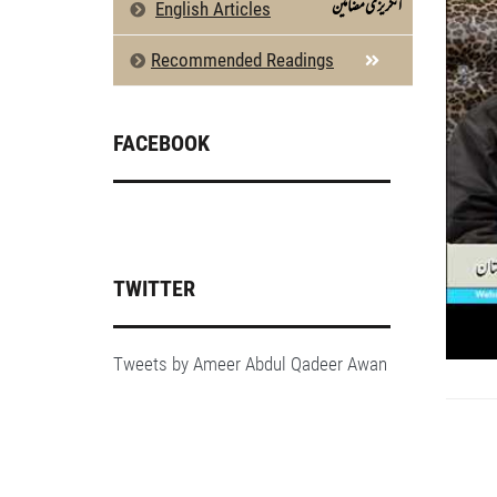
انگریزی مضامین
English Articles
Recommended Readings
FACEBOOK
TWITTER
Tweets by Ameer Abdul Qadeer Awan