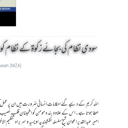
سودی نظام کی بجائے زکوۃ کے نظام کو ن
 Awan (MZA)
اللہ کریم کے دئیے گئے احکامات انسانی ضرورت ہیں ان پر عم
عطا ہوتا ہے۔اس کے علاوہ بند ہ مومن کو اطمینان قلب نصیب
امیر عبدالقدیر اعوان شیخ سلسلہ نقشبندیہ اویسیہ و سربراہ تنظیم ا