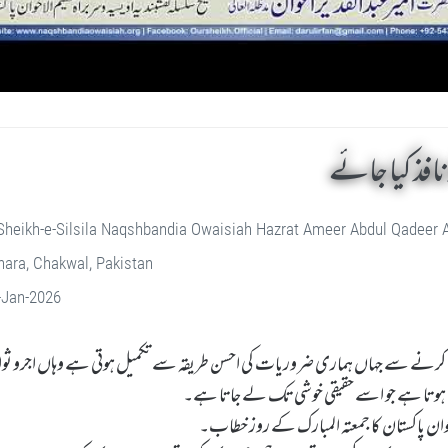
افذ کیا جائے
Sheikh-e-Silsila Naqshbandia Owaisiah Hazrat Ameer Abdul Qadeer
ara, Chakwal, Pakistan
-Jan-2026
ل کرنے سے جہاں ہماری ضروریات کی احسن طریقہ سے تکمیل ہوتی ہے وہاں اجرو ثو
 ہوتا ہے جو اسے حقیقی خوشی تک لے جاتا ہے۔
لاخوان پاکستان کا جمعتہ المبارک کے روز خطاب۔