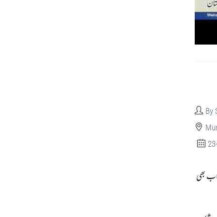
By 
Mun
23
اب بھی