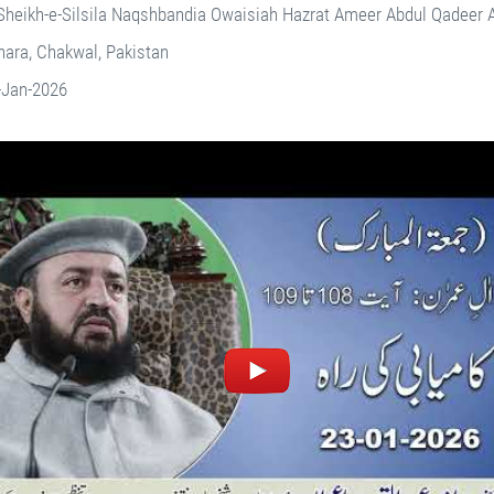
Sheikh-e-Silsila Naqshbandia Owaisiah Hazrat Ameer Abdul Qadeer
ara, Chakwal, Pakistan
-Jan-2026