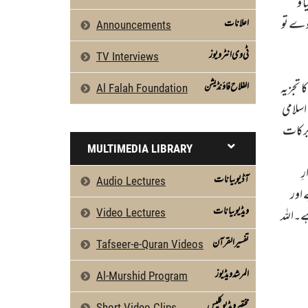
 و
وے تو
اعلانات
Announcements
ٹی وی انٹرویوز
TV Interviews
 تجزیہ
الفلاح فاؤنڈیشن
Al Falah Foundation
سلامی
 برکات
MULTIMEDIA LIBRARY
ِ
آڈیو بیانات
Audio Lectures
 اور
ویڈیو بیانات
ہے۔اللہ
Video Lectures
تفسیرالقرآن
Tafseer-e-Quran Videos
المرشد ویڈیوز
Al-Murshid Program
مختصر ویڈیو کلپس
Short Video Clips