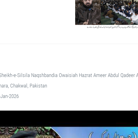
Sheikh-e-Silsila Naqshbandia Owaisiah Hazrat Ameer Abdul Qadeer
ara, Chakwal, Pakistan
-Jan-2026