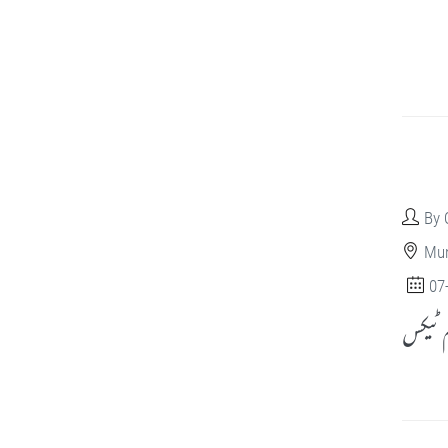
By 
Mun
07
م ٹیکس