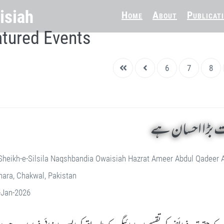
Home
About
Publicat
tured Events
6
7
8
بہت بڑا احسان ہے
Sheikh-e-Silsila Naqshbandia Owaisiah Hazrat Ameer Abdul Qadeer
ara, Chakwal, Pakistan
-Jan-2026