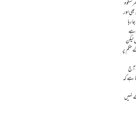
ر شکوہ
ھی اور
 رہا
رہے
ں لیکن
 حکم پر
ے آج
 ہے کہ
ے نہیں