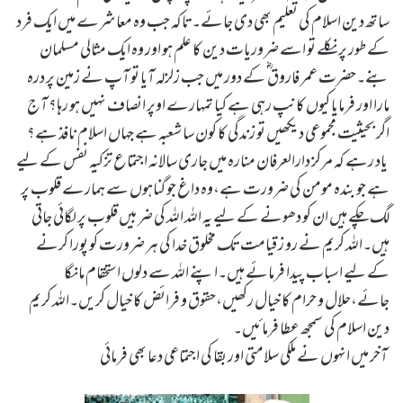
ساتھ دین اسلام کی تعلیم بھی دی جائے۔تاکہ جب وہ معاشرے میں ایک فرد
کے طور پر نکلے تو اسے ضروریات دین کا علم ہو اور وہ ایک مثالی مسلمان
بنے۔حضرت عمر فاروق ؓ کے دور میں جب زلزلہ آیا تو آپ نے زمین پر درہ
مارا اور فرمایا کیوں کانپ رہی ہے کیا تمہارے اوپر انصاف نہیں ہو رہا؟ آج
اگر بحیثیت مجموعی دیکھیں تو زندگی کا کون سا شعبہ ہے جہاں اسلام نافذ ہے؟
یاد رہے کہ مرکز دارالعرفان منارہ میں جاری سالانہ اجتماع تزکیہ نفس کے لیے
ہے جو بندہ مومن کی ضرورت ہے،وہ داغ جو گناہوں سے ہمارے قلوب پر
لگ چکے ہیں ان کو دھونے کے لیے یہ اللہ اللہ کی ضربیں قلوب پر لگائی جاتی
ہیں۔اللہ کریم نے رو ز قیامت تک مخلوق خدا کی ہر ضرورت کو پورا کرنے
کے لیے اسباب پیدا فرمائے ہیں۔اپنے اللہ سے دلوں استحقام مانگا
جائے،حلال و حرام کا خیال رکھیں،حقوق و فرائض کا خیال کریں۔اللہ کریم
دین اسلام کی سمجھ عطا فرمائیں۔
آخر میں انہوں نے ملکی سلامتی اور بقا کی اجتماعی دعا بھی فرمائی