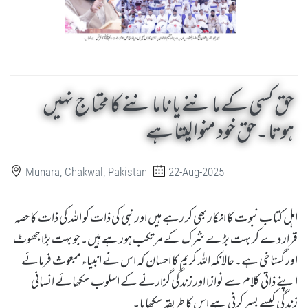
حق کسی کے ماننے یا نا ماننے کا محتاج نہیں
ہوتا۔حق خود منوا لیتا ہے
Munara, Chakwal, Pakistan
22-Aug-2025
اہل کتاب نبوت کا انکار بھی کر رہے ہیں اور نبی کی ذات کو اللہ کی ذات کا حصہ
قرار دے کر بہت بڑے شرک کے مرتکب ہورہے ہیں۔جو بہت بڑا جھوٹ
اور گستاخی ہے۔حالانکہ اللہ کریم کا احسان کہ اس نے انبیاء مبعوث فرمائے
اپنے ذاتی کلام سے نوازا اور زندگی گزارنے کے اسلوب سکھائے انسانی
زندگی کیسے بسر کرنی ہے اس کا طریقہ سکھایا۔