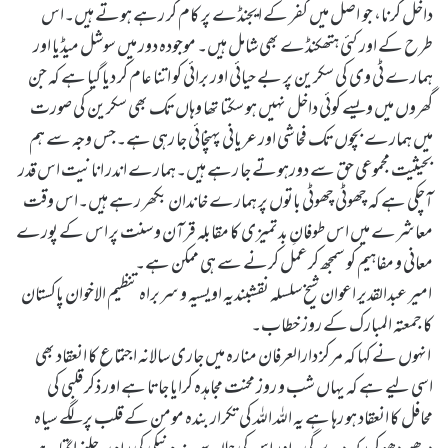
داخل کرنا، جو اصل میں کفر کے ایجنڈے پر کام کر رہے ہوتے ہیں۔اس
طرح کے اور کئی ہتھکنڈے بھی شامل ہیں۔ موجودہ دور میں سوشل میڈیا اور
ہمارے ٹی وی کی سکرین پر بے حیائی اور برائی کو اتنا عام کر دیا گیا ہے کہ جن
گھروں میں ویسے کوئی داخل نہیں ہو سکتا تھا وہاں تک بھی سکرین کی صورت
میں ہمارے بچوں تک فحاشی اور عریانی پہنچائی جا رہی ہے۔جس وجہ سے ہم
بحیثیت مجموعی حق سے دورہوتے جا رہے ہیں۔ہمارے اندر انانیت اس قدر
آچکی ہے کہ چھوٹی چھوٹی باتوں پر ہمارے خاندان بکھر رہے ہیں۔اس وقت
معاشرے میں اس طوفانِ بدتمیزی کا مقابلہ قرآن و سنت پر اس کے پورے
معانی و مفاہیم کو سمجھ کر عمل کرنے سے ہی ممکن ہے۔
امیر عبدالقدیر اعوان شیخ سلسلہ نقشبندیہ اویسیہ و سربراہ تنظیم الاخوان پاکستان
کا جمعتہ المبارک کے روز خطاب۔
انہوں نے کہا کہ مرکز دارالعرفان منارہ میں جاری سالانہ اجتماع کا انعقاد بھی
اسی لیے ہے کہ یہاں شب و روز محنت مجاہدہ کرایا جاتا ہے اور ذکر قلبی کی
محافل کا انعقاد ہو رہا ہے یہ اللہ اللہ کی تکرار بندہ مومن کے قلب پر لگے سیاہ