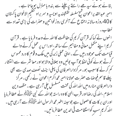
بتائے ہوئے سیدھے راستے پر چلنے سے بندہ با منزل ہو جاتا ہے۔
امیر عبدالقدیر اعوان شیخ سلسلہ نقشبندیہ اویسیہ و سربراہ تنظیم الاخوان پاکستان
کا 40 روزہ سالانہ اجتماع کے آخری روز خواتین و حضرات کی بڑی تعداد سے
خطاب۔
انہوں نے کہا کہ قرآن کریم کی حفاظت کا اللہ نے وعدہ فرمایا ہے۔قرآن
کریم اپنے مکمل معانی و مفاہیم کے ساتھ، اور اس پر عمل کرنے والے
قیامت تک موجود رہیں گے۔اپنی عملی زندگی میں ملک و قوم کا درد محسوس
کرتے ہوئے کوئی لفظ جو آپ بولیں وہ بھلائی والا ہو اور معاشرے سے انتشار
کم کرنے کا سبب ہو۔مرکز دارالعرفان کی پہلی اینٹ نصف صدی سے بھی
پہلے قاسم فیوضات حضرت مولانا امیر محمد اکرم اعوان ؒ نے رکھی۔مرکز
دارالعرفان منارہ میں اللہ اللہ کی محنت مسلسل چلی آرہی ہے۔مقصد دین
اسلام،اللہ کی رضا اور قرب الہی کا وہ راستہ جو اللہ کے نبی ﷺ نے عطا فرمایا
اور ان برکات کا حصول ہے جو سینہ اطہر محمد الرسول اللہ ﷺ سے آرہی ہیں۔
اللہ کریم سب کو استقامت فی الدین عطا فرمائیں۔