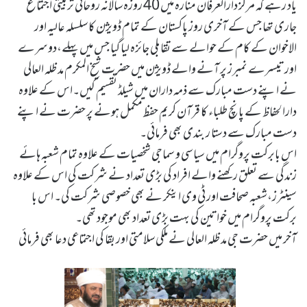
یاد رہے کہ مرکز دارالعرفان منارہ میں 40 روزہ سالانہ روحانی تربیتی اجتماع
جاری تھا جس کے آخری روز پاکستان کے تمام ڈویژن کا سلسلہ عالیہ اور
الاخوان کے کام کے حوالے سے تقابلی جائزہ لیا گیا جس میں پہلے،دوسرے
اور تیسرے نمبرز پر آنے والے ڈویژن میں حضرت شیخ المکرم مد ظلہ العالی
نے اپنے دست مبارک سے ذمہ داران میں شیلڈ تقسیم کیں۔اس کے علاوہ
دارالحفاظ کے پانچ طلباء کا قرآن کریم حفظ مکمل ہونے پر حضرت نے اپنے
دست مبارک سے دستا ر بندی بھی فرمائی۔
اس بابرکت پروگرام میں سیاسی و سماجی شخصیات کے علاوہ تمام شعبہ ہائے
زندگی سے تعلق رکھنے والے افراد کی بڑی تعداد نے شرکت کی اس کے علاوہ
سینٹرز،شعبہ صحافت اور ٹی وی اینکر نے بھی خصوصی شرکت کی۔ اس با
برکت پروگرام میں خواتین کی بہت بڑی تعداد بھی موجود تھی۔
آخر میں حضرت جی مد ظلہ العالی نے ملکی سلامتی اور بقا کی اجتماعی دعا بھی فرمائی