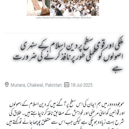
ملکی اور قومی سطح پر دین اسلام کے سنہری
اصولوں کو عملی طور پر نافذ کرنے کی ضرورت
ہے
Munara, Chakwal, Pakistan
18-Jul-2025
موجودہ دور میں ہم ایمان کی اس سطح پر آگئے ہیں کہ دین اسلام کے اصولوں
اور قوانین کو اپنی مرضی اور خواہش کے مطابق نافذ کرنا چاہتے ہیں۔ طلاق کی
شرح بہت زیادہ ہو چکی ہے لیکن جب اس سے متعلق پوچھا جائے تو کہتے ہیں