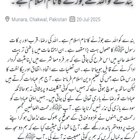
بندے کو اللہ سے جوڑنے کا نام اسلام ہے۔
Munara, Chakwal, Pakistan
20-Jul-2025
بندے کو اللہ سے جوڑنے کا نام اسلام ہے۔اللہ کی رضا،قرب اور برکات
رسول ﷺ کا حصول بہت بڑا مقصد ہے۔ ان اجتماعات میں باطنی تربیت
سلسلہ عالیہ میں اس طرح کی جاتی ہے کہ ہر فرد معاشرے میں اپنا مثبت کردار
ادا کرنے کے قابل ہو جاتا ہے۔ان تعلیمات سے اتحاد،اتفاق اور یگانگت کا
درس ملتا ہے جس کی تعلیم دین اسلام فرماتا ہے۔آج ہم عبادات کرتے ہیں
لیکن ساتھ یہ سوچ ہوتی ہے کہ ہمیں اب کوئی تکلیف و پریشانی نہ ہو حالانکہ
عبادات تو رضائے باری تعالی کے لیے کی جاتی ہیں۔ہمیں اپنی عبادات کو
سودے بازی کی نذر نہیں کرنا چاہیے۔آپ ﷺ رحمت اللعالمین مجسم
رحمت ہیں جنہوں نے غزوہ خندق کے موقع پر بھوک سے نڈھال ہو کر اپنے
پیٹ پر دو پتھر باندھ رکھے تھے۔آج ما شما ء کی حیثیت کیا ہے کہ ہم دو سجدے
کر کے یہ خیال کریں کہ ہم پر کوئی مصیبت نہ آئے گی۔آپ ﷺ کے