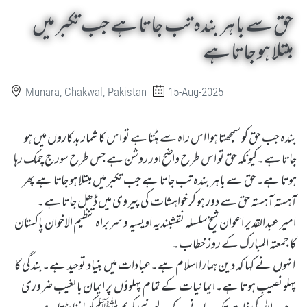
حق سے باہر بندہ تب جاتا ہے جب تکبر میں
مبتلا ہو جاتا ہے
Munara, Chakwal, Pakistan
15-Aug-2025
بندہ جب حق کو سمجھتا ہوا اس راہ سے ہٹتا ہے تو اس کا شمار بدکاروں میں ہو
جاتا ہے۔کیونکہ حق تو اس طرح واضح اور روشن ہے جس طرح سورج چمک رہا
ہوتا ہے۔حق سے باہر بندہ تب جاتا ہے جب تکبر میں مبتلا ہو جاتا ہے پھر
آہستہ آہستہ حق سے دور ہو کر خواہشات کی پیروی میں ڈھل جاتا ہے۔
امیر عبدالقدیر اعوان شیخ سلسلہ نقشبندیہ اویسیہ و سربراہ تنظیم الاخوان پاکستان
کا جمعتہ المبارک کے روز خطاب۔
انہوں نے کہا کہ دین ہمارا اسلام ہے۔عبادات میں بنیاد توحید ہے۔بندگی کا
پہلو نصیب ہوتا ہے۔ایمانیات کے تمام پہلوؤں پر ایمان با لغیب ضروری