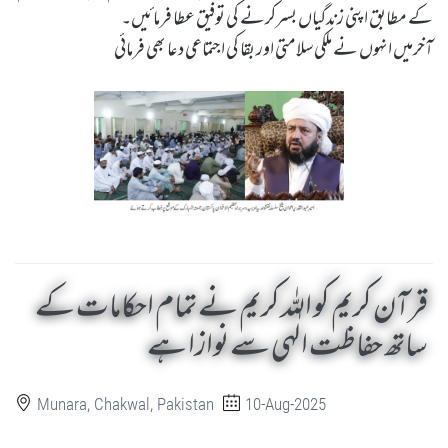
کے مطابق اپنی زندگیاں بسرکرنے کی توفیق عطا فرمائیں۔
آخرمیں انہوں نے ملکی سلامتی اور بقا کی اجتماعی دعا بھی فرمائی
قرآن کریم کو اللہ کریم نے تمام احکامات کے
ساتھ حفاظت الٰہی سے نوازا ہے
Munara, Chakwal, Pakistan
10-Aug-2025