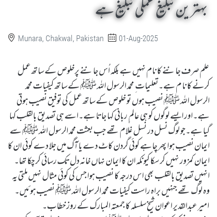
بہترین تبلیغ عملی تبلیغ ہے
Munara, Chakwal, Pakistan
01-Aug-2025
علم صرف جاننے کا نام نہیں ہے بلکہ اُس جاننے پرخلوص کے ساتھ عمل
کرنے کا نا م ہے۔تعلیمات ِ محمد الرسول اللہ ﷺ کے ساتھ کیفیات محمد
الرسول اللہ ﷺ نصیب ہوں تو خلوص کے ساتھ عمل کی توفیق نصیب ہوتی
ہے۔اور ایسے لوگوں کو ہی عالم ِ ربانی کہا جاتا ہے۔اسے ہی تصدیق بالقلب کہا
گیا ہے۔جو لوگ نسل در نسل غلام تھے جب بعثت محمد الرسول اللہ ﷺ سے
ایمان نصیب ہوا پھر چاہے کوئی گردن کاٹ دے یا آگ میں جلا دے کوئی ان کا
ایمان کمزور نہیں کر سکا کیونکہ ان کا ایمان نہاں خانہ دل تک رسائی کر چکا تھا۔
انہیں تصدیق بالقلب بھی اس درجہ کا نصیب ہوا جس کی کوئی مثال نہیں ملتی یہ
وہ لوگ تھے جنہیں براہ راست کیفیات محمد الرسول اللہ ﷺ نصیب ہوئیں۔
امیر عبدالقدیر اعوان شیخ سلسلہ کا جمعتہ المبارک کے روز خطاب۔