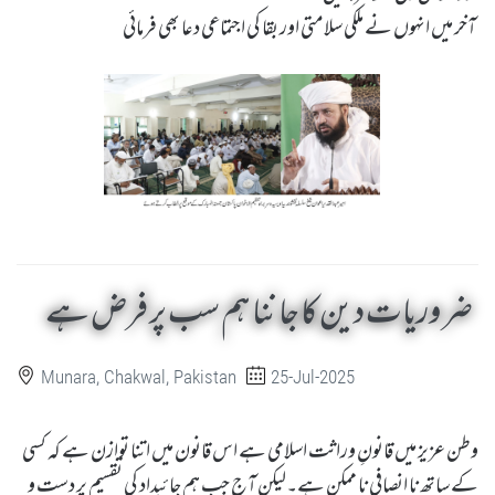
آخر میں انہوں نے ملکی سلامتی اور بقا کی اجتماعی دعا بھی فرمائی
ضروریات دین کا جاننا ہم سب پر فرض ہے
Munara, Chakwal, Pakistan
25-Jul-2025
وطن عزیز میں قانونِ وراثت اسلامی ہے اس قانون میں اتنا توازن ہے کہ کسی
کے ساتھ نا انصافی نا ممکن ہے۔لیکن آج جب ہم جائیداد کی تقسیم پر دست و