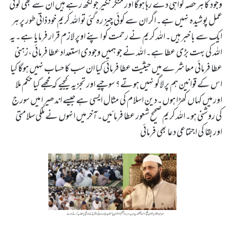
وجود کا ہر حصہ گواہی دے رہا ہوگا اور منکر نکیر جو لکھ رہے ہیں ان سے بھی کوئی
عمل پوشیدہ نہیں ہے۔اگر ان سے کوئی چیز رہ گئی تو اللہ کریم خود ذاتی طور پر ہر
ایک سے با خبر ہیں۔اللہ کریم نے رحمت کو اپنے اوپر لازم قرار فرمایا ہے۔یہ
اللہ کی بہت بڑی عطا ہے۔اللہ نے جو ہمیں وجودی استعداد عطا فرمائی،زہنی
عطا فرمائی معاشرے میں حیثیت عطا فرمائی کیا ان سب کا حساب نہیں ہوگا کیا
اس کے قوانین ہم پر لاگو نہیں ہوتے؟ سوچیے اور تجزیہ کیجیے کہ مجھے کیا حکم ملا
اور میں کہاں کھڑا ہوں۔دین اسلام کی مثال ایسی ہے جیسے اندھیر ا میں سورج
کی روشنی ہو۔اللہ کریم صحیح شعور عطا فرمائیں۔آخر میں انہوں نے ملکی سلامتی
اور بقا کی اجتماعی دعا بھی فرمائی