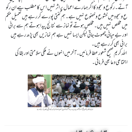
آتے۔رکوع و سجود کا اگر ہمارے اعمال پر اثر نہیں اس کا مطلب ہے ان رکو
ع و سجود میں خشوع و خضوع نہیں ہے۔ہم گنتی پورے کر رہے ہیں تعمیل حکم
میں مخلص نہیں ہیں۔مخلص ہوتے تو نماز سے نتائج پیدا ہوتے ہم سے برائی
اور بے حیائی چھوٹ جاتی لیکن ایسا نہیں ہے ہم نمازیں بھی پڑھ رہے ہیں
برائی بھی کر رہے ہیں۔
اللہ کریم صحیح شعور عطا فرمائیں۔آخر میں انہوں نے ملکی سلامتی اور بقا کی
اجتماعی دعا بھی فرمائی۔