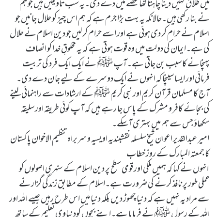
میں طلاق نہیں دینا چاہتا تھا غصے میں دے دی۔یہ سب تاویلیں ہیں جو ہم
نے بنا رکھی ہیں۔حالانکہ یہ بہت بڑا جرم ہے کہ ہم اس چیز کو حلال جانیں جو
اسلام نے حرام کر دی ہوئی ہے اور اسے حرام کر لیں جو دین اسلام نے حلال
کی ہے۔ایمان کی دولت میں وہ قوت ہوتی ہے کہ یہ مخلوقِ خدا کو انصاف
پہنچانے کا سبب بن جاتی ہے۔آپ ﷺ نے ایک ایک فرد کی تربیت
فرمائی اور ایسا سینچا کہ انہوں نے ایک دوسرے کے لیے جا ن دے دی۔
آج کا مسلمان قرآن کریم اور نبی کریم ﷺ کے ارشادات سے راہنمائی لینے
کی بجائے کافر و مشرک کے پاس جا رہے ہیں کہ آپ کوئی طریقہ اور سلیقہ
سکھاؤ جس سے ہم میں بہتری آسکے۔
امیر عبدالقدیر اعوان شیخ سلسلہ نقشبندیہ اویسیہ و سربراہ تنظیم الاخوان پاکستان
کا جمعتہ المبارک کے روز خطاب
انہوں نے کہا کہ ہمیں ملکی اور قومی سطح پر دین اسلام کے سنہری اصولوں کو
عملی طور پر نافذ کرنے کی ضرورت ہے۔اسلام کے مطابق زندگی گزارنے
سے مراد یہ نہیں ہے کہ دنیا چھوڑ دیں بلکہ دنیا میں اس طرح رہیں جیسے اللہ اور
اللہ کے رسول ﷺ نے فرمایا ہے۔اپنے بچوں کودنیاوی تعلیم کے ساتھ