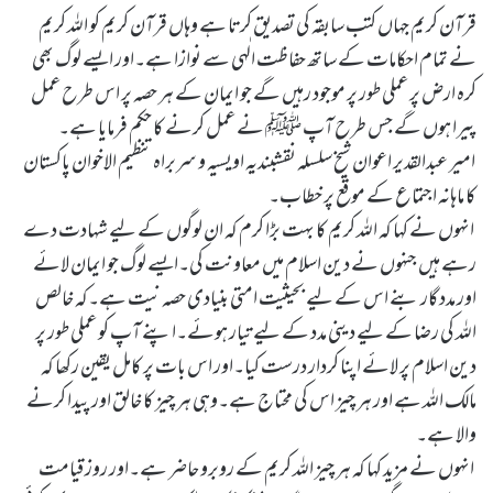
قرآن کریم جہاں کتب سابقہ کی تصدیق کرتا ہے وہاں قرآن کریم کو اللہ کریم
نے تمام احکامات کے ساتھ حفاظت الٰہی سے نوازا ہے۔اور ایسے لوگ بھی
کرہ ارض پر عملی طور پر موجود رہیں گے جو ایمان کے ہر حصہ پر اس طرح عمل
پیرا ہوں گے جس طرح آپ ﷺ نے عمل کرنے کا حکم فرمایا ہے۔
امیر عبدالقدیر اعوان شیخ سلسلہ نقشبندیہ اویسیہ و سربراہ تنظیم الاخوان پاکستان
کا ماہانہ اجتماع کے موقع پر خطاب۔
انہوں نے کہا کہ اللہ کریم کا بہت بڑا کرم کہ ان لوگوں کے لیے شہادت دے
رہے ہیں جنہوں نے دین اسلام میں معاونت کی۔ایسے لوگ جو ایمان لائے
اور مدد گار بنے اس کے لیے بحیثیت امتی بنیادی حصہ نیت ہے۔کہ خالص
اللہ کی رضا کے لیے دینی مدد کے لیے تیار ہوئے۔اپنے آپ کو عملی طور پر
دین اسلام پر لائے اپنا کردار درست کیا۔اور اس بات پر کامل یقین رکھا کہ
مالک اللہ ہے اور ہر چیز اس کی محتاج ہے۔وہی ہر چیز کا خالق اور پیدا کرنے
والا ہے۔
انہوں نے مزید کہا کہ ہر چیز اللہ کریم کے روبرو حاضر ہے۔اور روز قیامت