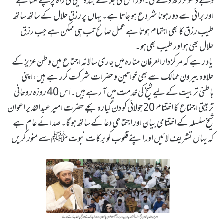
دھبے دھو کر رکھ دے گی۔اور اس کی جلا سے بندہ نیکی کی راہ پر چلنے لگتا ہے
اور برائی سے دورہونا شروع ہو جاتا ہے۔یہاں پر رزق حلال کے ساتھ ساتھ
طیب رزق کا بھی اہتمام ہوتا ہے عمل صالح تب ہی ممکن ہے جب رزق
حلال بھی ہو اور طیب بھی ہو۔
یاد رہے کہ مرکز دارالعرفان منارہ میں جاری سالانہ اجتماع میں وطن عزیزکے
علاوہ بیرون ممالک سے بھی خواتین و حضرات شرکت کرر ہے ہیں،اپنی
باطنی تربیت کے لیے شیخ کی خدمت میں آ رہے ہیں۔اس 40 روزہ روحانی
تربیتی اجتماع کا اختتام 20 جولائی کو دن گیارہ بجے حضرت امیر عبدالقدیر اعوان
شیخ سلسلہ کے اختتامی بیان اور اجتماعی دعا کے ساتھ ہو گا۔صدائے عام ہے
کہ یہاں تشریف لائیں اور اپنے قلوب کو برکات نبوت ﷺ سے منور کریں