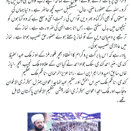
ذکر الٰہی پر با ت کرتے ہوئے انہوں نے کہا کہ اپنے رب کو دل ہی دل میں یاد
کرو۔اللہ کے حضور ماضی،حال،مستقبل سب کچھ حاضر ہے۔دنیا جہاں کی
وسعتوں کو بھی اگر گناہ بھر دیں تو اس کی رحمت اتنی وسیع ہے کہ وہ گناہوں کو
نیکیوں میں بدل سکتی ہے۔بس انابت الٰہی کی ضرورت ہے۔نماز کے
ترجمے پر دھیان دیں گے تو نماز پڑھتے ہوئے حضور حق نصیب ہوتا ہے۔نماز
میں عاجزی نصیب ہوگی۔
یاد رہے کہ اس بابرکت پروگرام کا انعقاد بھچر فلور ملز کے اونر ملک عبدالحفیظ
کندی،منیر احمد کندی،ملک جواد احمد نے کیا ان کے علاوہ ملک نجیب بھچر،ایاز
خاں سابق امیدوار ایم این اے،رانا عزیز الرحمان،ناظم ملک عظیم
کندی،ناظم ملک میراں بخش اور حکیم عبدالماجد اعوان جنرل سیکرٹری الاخوان
پنجاب اور ملک امجد اعوان سیکرٹری انفارمیشن تنظیم الاخوان پاکستان شامل
تھے۔