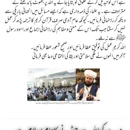
ہے اس کو تبدیل کر کے مخلوق کو بتایا جائے یہ اللہ پر جھوٹ باندھنے کے
مترادف ہے۔یہ علماء کی ذمہ داری ہے کہ ایسے مسائل میں انتہائی باریکی سے
دیکھ کر راہنمائی فرمائیں۔کیونکہ عام آدمی صرف قرآن کریم کا ترجمہ پڑھ کر عمل
نہیں کر سکتا جب تک اس کے معنی و مفاہم کی راہنمائی اجماع اور اسوہ رسول
ﷺ سے نہ ملے۔
اللہ کریم عمل کی توفیق عطا فرمائیں اور صحیح شعور عطا فرمائیں۔
آخر میں انہوں نے ملکی سلامتی اور بقا کی اجتماعی دعا بھی فرمائی