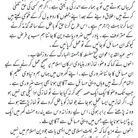
گریباں ہوتے ہیں تو یہ ہمارے اندر کی بدنیتی ہے۔اگر ہم کسی کی حق تلفی
کرتے ہیں،طلاق دینے کے بعد اپنے جملوں کا رد و بدل کر کے فتوی لیتے ہیں
ایسا کرنا بہت بڑا جرم ہے۔اس طرح کرنا حق کو باطل کے ساتھ گڈ مڈ کرنے
کے مترادف ہے۔یاد رکھیں ضروریات دین کا جاننا ہم سب پر فرض ہے
کیونکہ ان مسائل کو جانیں گے توعمل کرپائیں گے۔
امیر عبدالقدیر اعوان شیخ سلسلہ کا جمعتہ المبارک کے روزخطاب۔
انہوں نے کہا کہ وضو،نماز اور بنیادی ارکان اسلام پر صحیح عمل کرنے کے لیے
ان مسائل کا جاننا ضروری ہے۔اپنے گھروں میں جہاں ہم دنیاوی تعلیم کا
اہتمام کرتے ہیں وہاں دینی مسائل سے آگاہی ہونا بھی بہت ضروری ہے۔
جب تک وضو کا ایک ایک حصہ سمجھ کر نہ کیا جائے تو نما زکی ادائیگی ہی نہیں ہو
گی۔اگر نماز میں ایسا عمل ہو جائے جو نماز کو باطل کر دے تو نماز پڑھتے ہوئے
وہ نہ پڑھنے کے برابر ہوگی۔اس لیے روزانہ دس سے پندرہ منٹ گھر میں ایک
پریڈ ایسا ہونا چاہیے جس میں دینی مسائل سے آگاہی ملے۔
انہوں نے مزید کہا کہ شریعت اسلامی میں ایسی بات جو دین اسلام میں نہیں