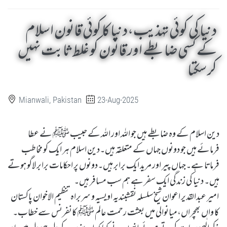
دنیا کی کوئی تہذیب،دنیا کا کوئی قانون اسلام
کے کسی ضابطے اور قانون کو غلط ثابت نہیں
کر سکتا
Mianwali, Pakistan
23-Aug-2025
دین اسلام کے وہ ضابطے ہیں جو اللہ اور اللہ کے حبیب ﷺ نے عطا
فرمائے ہیں جو دونوں جہاں کے متعلقہ ہیں۔دین اسلام ہر ایک کو مخاطب
فرماتا ہے۔جہاں پیر اور مرید ایک برابر ہیں۔دونوں پر احکامات برابر لاگو ہوتے
ہیں۔ دنیا کی زندگی ایک سفر ہے ہم سب مسافر ہیں۔
امیر عبدالقدیر اعوان شیخ سلسلہ نقشبندیہ اویسیہ و سربراہ تنظیم الاخوان پاکستان
کا واں بھچراں،میانوالی میں بعثت رحمت عالم ﷺ کانفرنس سے خطاب۔