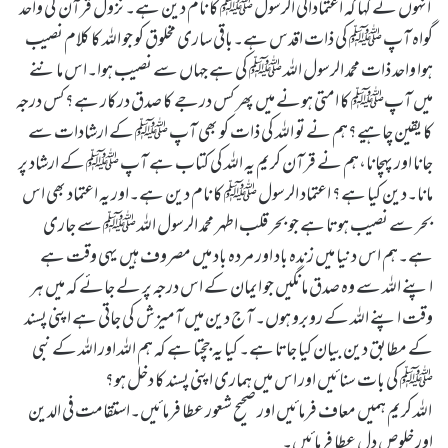
انہوں نے کہا کہ اعتمادالی الرسول ﷺ کا نام دین ہے۔ نزول قرآن کی واحد
گواہ آپ ﷺ کی ذات اقدس ہے۔باقی ساری مخلوق کو جو اللہ کا کلام نصیب
ہوا واحد ذات محمد الرسول اللہ ﷺ کی ہے جہاں سے نصیب ہوا۔اس ماننے
میں آپﷺ کا امتی ہونے میں پھر کس درجے کا صدق درکار ہے؟کس درجہ
کا یقین چاہیے؟ہم نے تو اللہ کی ذات کو بھی آپ ﷺ کے ارشادات سے
جانا اور پہچانا،ہم نے قرآن کریم یہ اللہ کی کتاب ہے آپ ﷺ کے ارشاد پر
مانا۔دین کیا ہے؟ اعتماد الرسول ﷺ کا نام دین ہے۔اور یہ اعتماد بھی اس
بحر سے نصیب ہوتا ہے جو بحر قلب اطہر محمد الرسول اللہ ﷺ سے جاری
ہے۔ہم اس دنیا میں زندہ باد اور مردہ باد میں مصروف ہیں یہی وقت ہے
اپنے اللہ سے وہ صدق مانگیں جو ایمان کے اس درجہ پر لے جائے کہ میں ہر
وقت اپنے اللہ کے روبرو ہوں۔ آج دین میں آمیزش کی جاتی ہے اپنی پسند
کے مطابق دین بیان کیا جاتا ہے۔ کیا یہ جچتا ہے کہ ہم اللہ اور اللہ کے نبی
ﷺ کی بات سنائیں اور اس میں ہماری اپنی پسند کا دخل ہو؟
اللہ کریم ہمیں معاف فرمائیں اور صحیح شعور عطا فرمائیں۔استقامت فی الدین
اور خلوص دل عطا فرمائیں۔