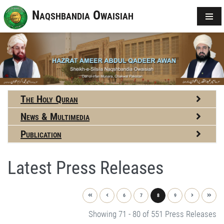
Naqshbandia Owaisiah
The Holy Quran
News & Multimedia
Publication
Latest Press Releases
6
7
8
9
Showing 71 - 80 of 551 Press Releases