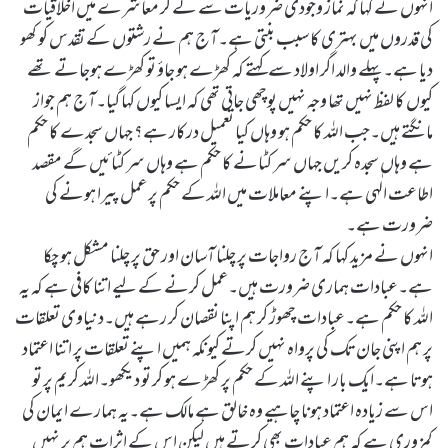
انہوں نے کہا کہ نماز وجودی ضروریات سے لے کر معاشرے میں اخلاقیات
کی قدروں میں بہتری کا سبب بنتی ہے۔آج ہم نے رشتوں کے تقدس کو کھو
دیا ہے۔پہلے والد اگر اولاد سے کہتے کہ کھڑے ہو جاؤ تو کھڑے ہوجاتے تھے
کیوں کا لفظ نہیں تھا وجہ نہیں پوچھی جاتی تھی کہ ایسا کیوں کہا گیا۔آج ہم جواز
مانگتے ہیں۔جب اللہ کا حکم ہو وہاں کیا تعمیل درکار ہے؟ جہاں سجدے کا حکم
ہے وہاں سجدہ کریں جہاں سر کٹانے کا حکم ہے وہاں سر کٹائیں گے مقصد
اطاعت الٰہی ہے۔اپنے معاملات میں اللہ کے حکم پر عمل پیرا ہونے کی
ضرورت ہے۔
انہوں نے مزید کہا کہ آج رواجات پر چلنا آسان اور حق پر چلنا مشکل ہو چکا
ہے۔عبادات ہماری ضرورت ہیں۔عمل کرنے کے لیے اتنا کافی ہے کہ یہ
اللہ کا حکم ہے۔عبادات چھوڑ کر ہم اپنا نقصان کر رہے ہیں۔دنیاوی تعلقات
پر ہم اپنی جان تک کی پرواہ نہیں کرتے کیونکہ ہمیں اپنے تعلقات پر اتنا اعتماد
ہوتا ہے۔ایک بار اپنے اللہ کے حکم پر کھڑ ے ہو کر تو دیکھو۔اللہ کریم پر تو
اس سے زیادہ اعتماد ہونا چاہیے وہ خالق ہے مالک ہے۔یہ ہمارے ایمان کی
کمزوری ہے کہ ہم عبادات بھی کرتے ہیں لیکن اس کے اثرات ہم پر نہیں