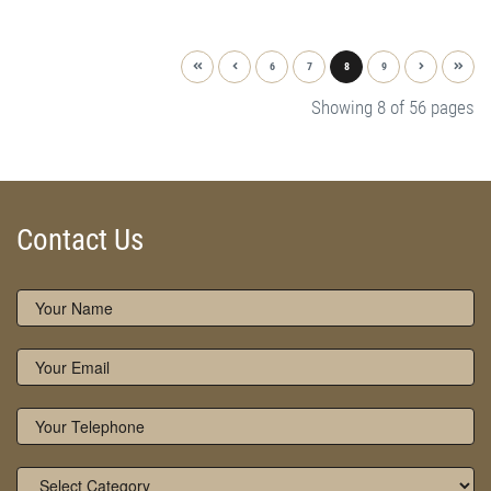
6
7
8
9
Showing 8 of 56 pages
Contact Us