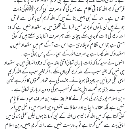
ہے۔اللہ کی ذات تک جانے کے لیے نبی کریم ﷺ کو ماننا پڑتا ہے۔
قرآن کریم اللہ کا ذاتی کلام ہے جس کی گواہ صرف نبی کریم ﷺ کی ذات
اقدس ہے۔اللہ کے نبی ہمیں بتاتے ہیں کہ اللہ کریم کن باتوں سے خوش
ہوتے ہیں کن باتوں کو پسند نہیں فرماتے مخلوق میں یہ استعداد نہیں ہے کہ وہ
اللہ کریم کی ذات کو جان سکے پہچان سکے ہم صرف اتنا جان سکتے ہیں کہ کوئی
ہستی ہے جو اس نظام کو چلا رہی ہے اس سے آگے ہم میں استعداد نہیں یہ
استعداد کہ اللہ کیسا ہے یہ صرف اللہ کے انبیاء کے پاس ہوتی ہے۔
انہوں نے مزید کہا کہ ذات باری تعالیٰ اتنی بلند ہے کہ وجود انسانی میں یہ استعداد
ہی نہیں کہ بغیر سبب کے اللہ کریم کو جان سکے۔اگر بغیر سبب کے اللہ کریم
اپنی تجلی فرمائیں ہر چیز فنا ہو جائے۔جنت کی بے شمار نعمتوں کا ذکر ہے لیکن
سب سے بڑی جو نعمت اہل جنت کو نصیب ہوگی وہ دیدار باری تعالیٰ ہے۔
دین اسلام پوری زندگی بسر کرنے کا طریقہ ہے دین صرف عبادات کا نام
نہیں ہے بلکہ عقائد،ایمان اور معاملات تینوں دین اسلام میں داخل ہیں اگر
کوئی کہتا ہے کہ میں اللہ کو مانتا ہوں اللہ کے نبی کو مانتا ہوں لیکن عملی زندگی میں
اپنی پسند سے عمل کرتا ہے تو یہ درست نہیں ہے۔اللہ کریم ہمیں دین اسلام