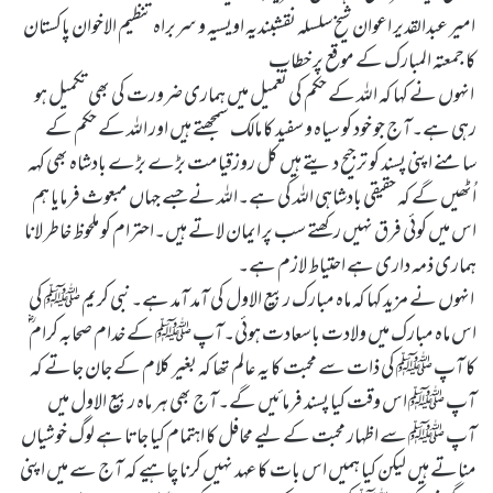
امیر عبدالقدیر اعوان شیخ سلسلہ نقشبندیہ اویسیہ و سربراہ تنظیم الاخوان پاکستان
کا جمعتہ المبارک کے موقع پر خطاب
انہوں نے کہا کہ اللہ کے حکم کی تعمیل میں ہماری ضرورت کی بھی تکمیل ہو
رہی ہے۔آج جو خود کو سیاہ و سفید کا مالک سمجھتے ہیں اور اللہ کے حکم کے
سامنے اپنی پسند کو ترجیح دیتے ہیں کل روزقیامت بڑے بڑے بادشاہ بھی کہہ
اُٹھیں گے کہ حقیقی بادشاہی اللہ کی ہے۔اللہ نے جسے جہاں مبعوث فرمایا ہم
اس میں کوئی فرق نہیں رکھتے سب پر ایمان لاتے ہیں۔احترام کو ملحوظ خاطر لانا
ہماری ذمہ داری ہے احتیاط لازم ہے۔
انہوں نے مزید کہا کہ ماہ مبارک ربیع الاول کی آمد آمد ہے۔نبی کریم ﷺ کی
اس ماہ مبارک میں ولادت باسعادت ہوئی۔آپ ﷺ کے خدام صحابہ کرام ؓ
کا آپ ﷺ کی ذات سے محبت کا یہ عالم تھا کہ بغیر کلام کے جان جاتے کہ
آپ ﷺ اس وقت کیا پسند فرمائیں گے۔آج بھی ہر ماہ ربیع الاول میں
آپ ﷺ سے اظہار محبت کے لیے محافل کا اہتمام کیا جاتا ہے لوگ خوشیاں
مناتے ہیں لیکن کیا ہمیں اس بات کا عہد نہیں کرنا چاہیے کہ آج سے میں اپنی