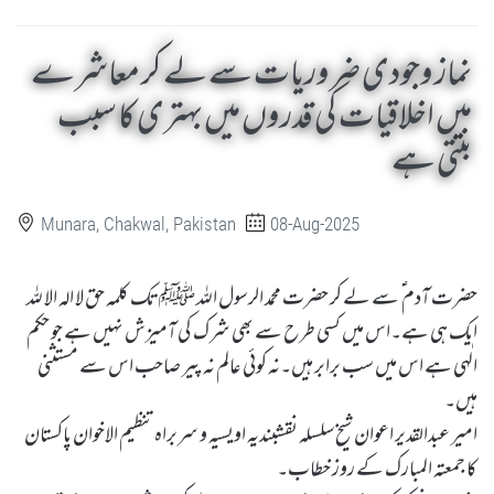
نماز وجودی ضروریات سے لے کر معاشرے
میں اخلاقیات کی قدروں میں بہتری کا سبب
بنتی ہے
Munara, Chakwal, Pakistan
08-Aug-2025
حضرت آدم ؑ سے لے کر حضرت محمد الرسول اللہ ﷺ تک کلمہ حق لا الہ الا للہ
ایک ہی ہے۔اس میں کسی طرح سے بھی شرک کی آمیزش نہیں ہے جو حکم
الٰہی ہے اس میں سب برابر ہیں۔نہ کوئی عالم نہ پیر صاحب اس سے مستثنی
ہیں۔
امیر عبدالقدیر اعوان شیخ سلسلہ نقشبندیہ اویسیہ و سربراہ تنظیم الاخوان پاکستان
کا جمعتہ المبارک کے روز خطاب۔