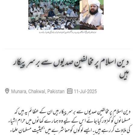
دین اسلام پر مخالفین صدیوں سے برسرِپیکار
ہیں
Munara, Chakwal, Pakistan
11-Jul-2025
دین اسلام پر مخالفین صدیوں سے برسرِپیکار ہیں ان کے عظائم یہ ہیں کہ
مسلمانوں کو کمزور کیا جائے اس کے لیے وہ ہمارے کھانوں میں حرام اشیاء
کی ملاوٹ کر رہے ہیں۔ایسے لوگوں کومعاشرے میں بحیثیت مسلمان علماء